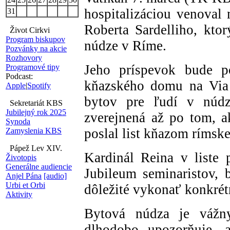
hospitalizáciou venoval
31
Roberta Sardelliho, ktor
Život Cirkvi
Program biskupov
núdze v Ríme.
Pozvánky na akcie
Rozhovory
Jeho príspevok bude po
Programové tipy
Podcast:
kňazského domu na Via 
Apple
|
Spotify
bytov pre ľudí v núdz
Sekretariát KBS
Jubilejný rok 2025
zverejnená až po tom, a
Synoda
poslal list kňazom rímsk
Zamyslenia KBS
Pápež Lev XIV.
Kardinál Reina v liste 
Životopis
Generálne audiencie
Jubileum seminaristov,
Anjel Pána
[audio]
Urbi et Orbi
dôležité vykonať konkrétn
Aktivity
Bytová núdza je vážn
dlhodobo upozorňuje, 