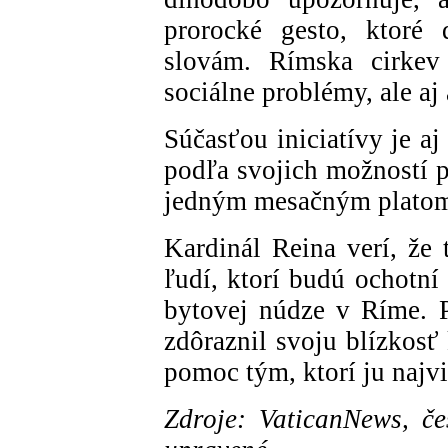
prorocké gesto, ktoré 
slovám. Rímska cirkev
sociálne problémy, ale aj
Súčasťou iniciatívy je a
podľa svojich možností p
jedným mesačným platom 
Kardinál Reina verí, že
ľudí, ktorí budú ochotní
bytovej núdze v Ríme. 
zdôraznil svoju blízkos
pomoc tým, ktorí ju najvi
Zdroje: VaticanNews, če