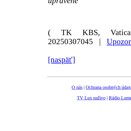
upravené
( TK KBS, Vatica
20250307045 |
Upozor
[naspäť]
O nás
|
Ochrana osobných údaj
TV Lux naživo
|
Rádio Lum