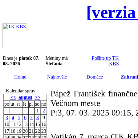
[verzia
Dnes je
piatok 07.
Meniny má
Pošlite tip TK
08. 2026
Štefánia
KBS
Home
Najnovšie
Domáce
Zahrani
Kalendár správ
Pápež František finančn
<<
august
>>
Večnom meste
po
ut
st
št
pi
so
ne
1
2
P:3, 07. 03. 2025 09:15
3
4
5
6
7
8
9
10
11
12
13
14
15
16
17
18
19
20
21
22
23
Vatikán 7. marca (TK KBS
24
25
26
27
28
29
30