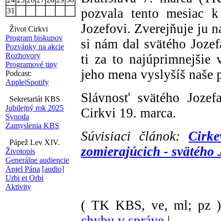
pozvala tento mesiac k
31
Jozefovi. Zverejňuje ju n
Život Cirkvi
Program biskupov
si nám dal svätého Joze
Pozvánky na akcie
Rozhovory
ti za to najúprimnejšie
Programové tipy
jeho mena vyslyšíš naše 
Podcast:
Apple
|
Spotify
Slávnosť svätého Jozef
Sekretariát KBS
Jubilejný rok 2025
Cirkvi 19. marca.
Synoda
Zamyslenia KBS
Súvisiaci článok:
Cirke
Pápež Lev XIV.
zomierajúcich - svätého 
Životopis
Generálne audiencie
Anjel Pána
[audio]
Urbi et Orbi
Aktivity
( TK KBS, ve, ml; pz 
chybu v správe
|