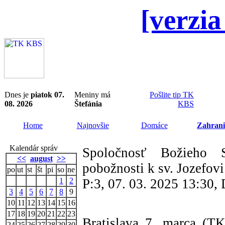
[verzia
Dnes je
piatok 07.
Meniny má
Pošlite tip TK
08. 2026
Štefánia
KBS
Home
Najnovšie
Domáce
Zahrani
Kalendár správ
Spoločnosť Božieho 
<<
august
>>
pobožnosti k sv. Jozefovi
po
ut
st
št
pi
so
ne
1
2
P:3, 07. 03. 2025 13:30
3
4
5
6
7
8
9
10
11
12
13
14
15
16
17
18
19
20
21
22
23
Bratislava 7. marca (T
24
25
26
27
28
29
30