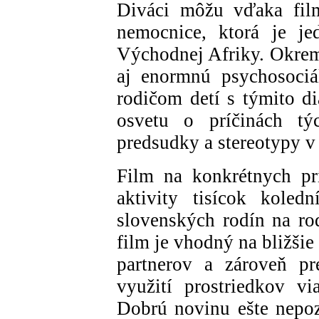
Diváci môžu vďaka film
nemocnice, ktorá je je
Východnej Afriky. Okrem 
aj enormnú psychosoci
rodičom detí s týmito di
osvetu o príčinách tý
predsudky a stereotypy 
Film na konkrétnych pr
aktivity tisícok koled
slovenských rodín na r
film je vhodný na bližšie
partnerov a zároveň pr
využití prostriedkov vi
Dobrú novinu ešte nepoz