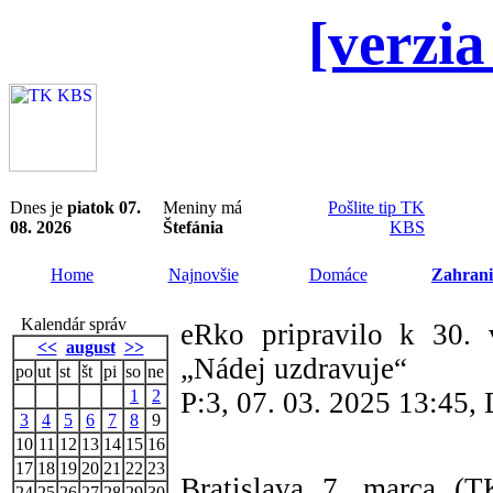
[verzia
Dnes je
piatok 07.
Meniny má
Pošlite tip TK
08. 2026
Štefánia
KBS
Home
Najnovšie
Domáce
Zahrani
Kalendár správ
eRko pripravilo k 30. 
<<
august
>>
„Nádej uzdravuje“
po
ut
st
št
pi
so
ne
1
2
P:3, 07. 03. 2025 13:45
3
4
5
6
7
8
9
10
11
12
13
14
15
16
17
18
19
20
21
22
23
Bratislava 7. marca (T
24
25
26
27
28
29
30