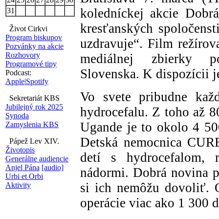
koledníckej akcie Dobr
31
kresťanských spoločenst
Život Cirkvi
Program biskupov
uzdravuje“. Film režírov
Pozvánky na akcie
Rozhovory
mediálnej zbierky p
Programové tipy
Slovenska. K dispozícii 
Podcast:
Apple
|
Spotify
Vo svete pribudne každ
Sekretariát KBS
Jubilejný rok 2025
hydrocefalu. Z toho až 8
Synoda
Ugande je to okolo 4 50
Zamyslenia KBS
Detská nemocnica CURE 
Pápež Lev XIV.
Životopis
detí s hydrocefalom, 
Generálne audiencie
Anjel Pána
[audio]
nádormi. Dobrá novina pr
Urbi et Orbi
si ich nemôžu dovoliť. 
Aktivity
operácie viac ako 1 300 