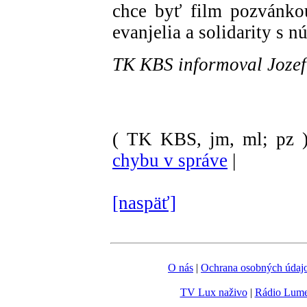
chce byť film pozvánkou
evanjelia a solidarity s 
TK KBS informoval Joze
( TK KBS, jm, ml; pz 
chybu v správe
|
[naspäť]
O nás
|
Ochrana osobných údaj
TV Lux naživo
|
Rádio Lum