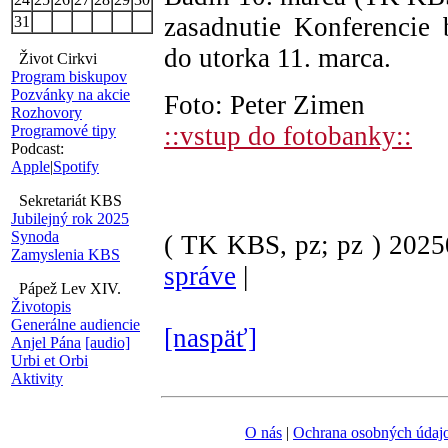
zasadnutie Konferencie
31
do utorka 11. marca.
Život Cirkvi
Program biskupov
Pozvánky na akcie
Foto: Peter Zimen
Rozhovory
::vstup do fotobanky::
Programové tipy
Podcast:
Apple
|
Spotify
Sekretariát KBS
Jubilejný rok 2025
Synoda
( TK KBS, pz; pz )
202
Zamyslenia KBS
správe
|
Pápež Lev XIV.
Životopis
Generálne audiencie
[naspäť]
Anjel Pána
[audio]
Urbi et Orbi
Aktivity
O nás
|
Ochrana osobných údaj