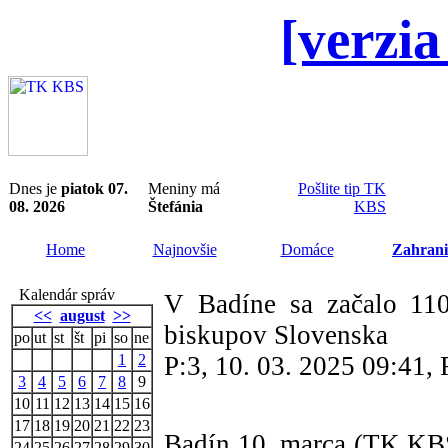
[verzia
Dnes je
piatok 07.
Meniny má
Pošlite tip TK
08. 2026
Štefánia
KBS
Home
Najnovšie
Domáce
Zahrani
Kalendár správ
V Badíne sa začalo 110
<<
august
>>
biskupov Slovenska
po
ut
st
št
pi
so
ne
1
2
P:3, 10. 03. 2025 09:41,
3
4
5
6
7
8
9
10
11
12
13
14
15
16
17
18
19
20
21
22
23
Badín 10. marca (TK KBS
24
25
26
27
28
29
30