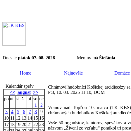
Dnes je
piatok 07. 08. 2026
Meniny má
Štefánia
Home
Najnovšie
Domáce
Kalendár správ
Chrámoví hudobníci Košickej arcidiecézy sa
<<
august
>>
P:3, 10. 03. 2025 11:10, DOM
po
ut
st
št
pi
so
ne
1
2
Vranov nad Topľou 10. marca (TK KBS) V
3
4
5
6
7
8
9
chrámových hudobníkov Košickej arcidiecéz
10
11
12
13
14
15
16
Vyše 50 organistov, kantorov, spevákov a ve
17
18
19
20
21
22
23
názvom „Živení zo vzťahu“ ponúkol tri prostr
24
25
26
27
28
29
30