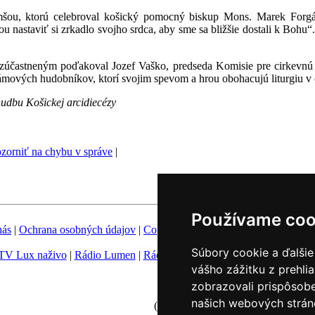
mšou, ktorú celebroval košický pomocný biskup Mons. Marek Forgá
ťou nastaviť si zrkadlo svojho srdca, aby sme sa bližšie dostali k Bohu
zúčastneným poďakoval Jozef Vaško, predseda Komisie pre cirkevnú h
ých hudobníkov, ktorí svojim spevom a hrou obohacujú liturgiu v ce
udbu Košickej arcidiecézy
zorniť na chybu v správe
|
Používame coo
nás
|
Ochrana osobných údajov
|
Copyright
|
Fotobanka
|
Hovorca KBS
Súbory cookie a ďalšie
TV Lux naživo
|
Rádio Lumen
|
Rádio Vatikán
|
SSV
|
Katolícke novin
vášho zážitku z prehli
Nastavenie Cookies
zobrazovali prispôsobe
našich webových stráno
(c) TK KBS 2003 - 2026