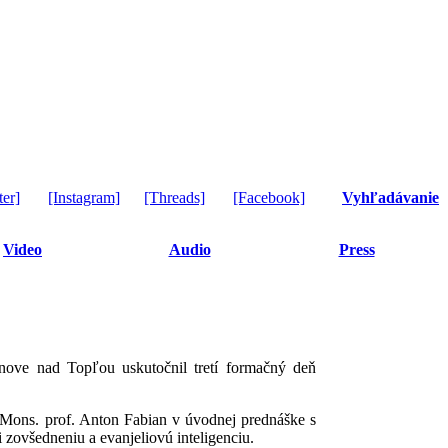
ter]
[Instagram]
[Threads]
[Facebook]
Vyhľadávanie
Video
Audio
Press
ve nad Topľou uskutočnil tretí formačný deň
u. Mons. prof. Anton Fabian v úvodnej prednáške s
i zovšedneniu a evanjeliovú inteligenciu.