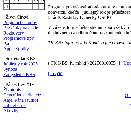
31
Program pokračoval adoráciou a svätou o
konverzii, keďže „jubilejný rok je príležitos
Život Cirkvi
farár P. Rastislav Ivanecký OSPPE.
Program biskupov
V závere formačného stretnutia sa všetkým 
Pozvánky na akcie
duchovnému a odbornému povzbudeniu chrámov
Rozhovory
Programové tipy
TK KBS informovala Komisia pre cirkevnú h
Podcast:
Apple
|
Spotify
Sekretariát KBS
( TK KBS, jv, ml; kj )
20250310055 |
Upo
Jubilejný rok 2025
Synoda
[naspäť]
Zamyslenia KBS
Pápež Lev XIV.
Životopis
Generálne audiencie
O 
Anjel Pána
[audio]
Urbi et Orbi
Aktivity