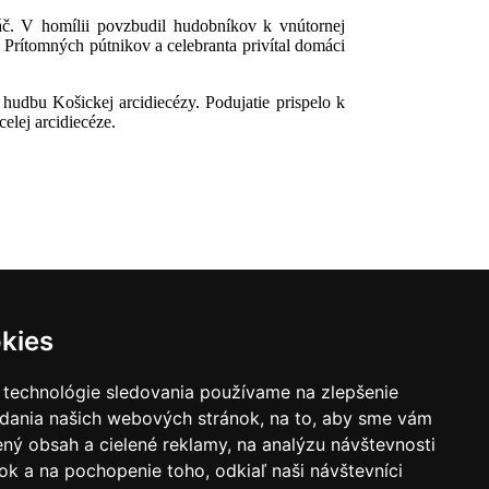
č. V homílii povzbudil hudobníkov k vnútornej
“. Prítomných pútnikov a celebranta privítal domáci
udbu Košickej arcidiecézy. Podujatie prispelo k
lej arcidiecéze.
kies
|
Zoznam hovorcov diecéz
 technológie sledovania používame na zlepšenie
y
|
Výveska
|
Do kostola
adania našich webových stránok, na to, aby sme vám
ný obsah a cielené reklamy, na analýzu návštevnosti
k a na pochopenie toho, odkiaľ naši návštevníci