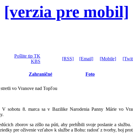
[verzia pre mobil]
Pošlite tip TK
[RSS]
[Email]
[Mobile]
[Twit
KBS
Zahraničné
Foto
 stretli vo Vranove nad Topľou
 sobotu 8. marca sa v Bazilike Narodenia Panny Márie vo Vrano
y.
dúcich zborov sa zišlo na púti, aby prehĺbili svoje poslanie a služb
iedky pre oživenie vzťahov k službe a Bohu: radosť z tvorby, boj prot