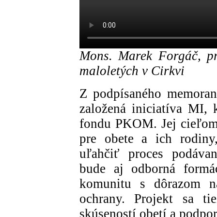
Mons. Marek Forgáč, p
maloletých v Cirkvi
Z podpísaného memorand
založená iniciatíva MI, 
fondu PKOM. Jej cieľom 
pre obete a ich rodin
uľahčiť proces podávan
bude aj odborná formác
komunitu s dôrazom na
ochrany. Projekt sa ti
skúseností obetí a podpor