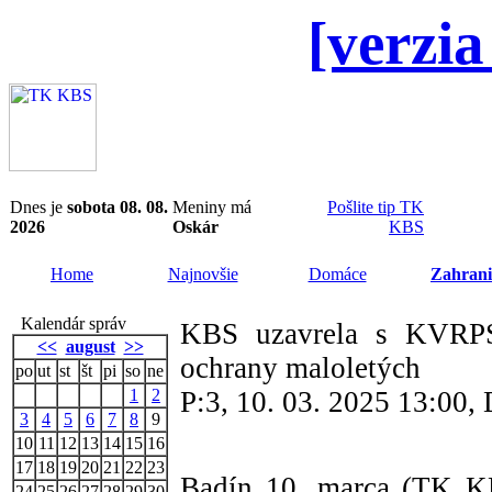
[verzia
Dnes je
sobota 08. 08.
Meniny má
Pošlite tip TK
2026
Oskár
KBS
Home
Najnovšie
Domáce
Zahrani
Kalendár správ
KBS uzavrela s KVRP
<<
august
>>
ochrany maloletých
po
ut
st
št
pi
so
ne
1
2
P:3, 10. 03. 2025 13:00
3
4
5
6
7
8
9
10
11
12
13
14
15
16
17
18
19
20
21
22
23
Badín 10. marca (TK 
24
25
26
27
28
29
30