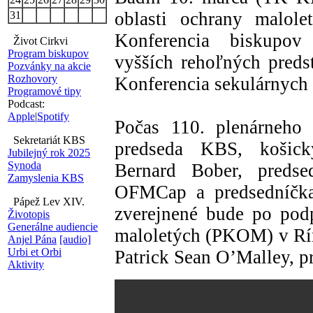
oblasti ochrany malole
31
Konferencia biskupov
Život Cirkvi
Program biskupov
vyšších rehoľných pred
Pozvánky na akcie
Rozhovory
Konferencia sekulárnych 
Programové tipy
Podcast:
Apple
|
Spotify
Počas 110. plenárneho 
Sekretariát KBS
predseda KBS, košick
Jubilejný rok 2025
Synoda
Bernard Bober, preds
Zamyslenia KBS
OFMCap a predsedníčka
Pápež Lev XIV.
zverejnené bude po pod
Životopis
Generálne audiencie
maloletých (PKOM) v Rím
Anjel Pána
[audio]
Urbi et Orbi
Patrick Sean O’Malley, p
Aktivity