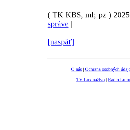
( TK KBS, ml; pz )
202
správe
|
[naspäť]
O nás
|
Ochrana osobných údaj
TV Lux naživo
|
Rádio Lum