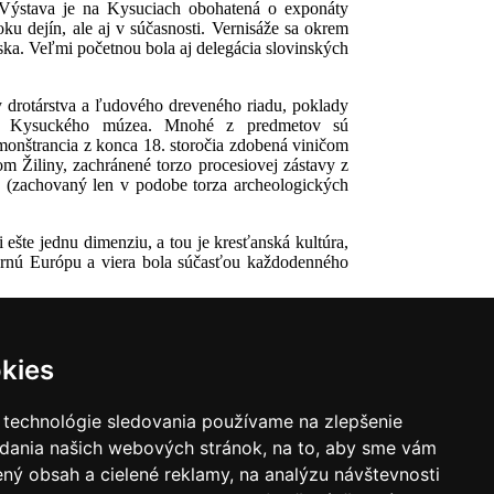
. Výstava je na Kysuciach obohatená o exponáty
ku dejín, ale aj v súčasnosti. Vernisáže sa okrem
ska. Veľmi početnou bola aj delegácia slovinských
y drotárstva a ľudového dreveného riadu, poklady
átom Kysuckého múzea. Mnohé z predmetov sú
 monštrancia z konca 18. storočia zdobená viničom
 Žiliny, zachránené torzo procesiovej zástavy z
h (zachovaný len v podobe torza archeologických
šte jednu dimenziu, a tou je kresťanská kultúra,
dernú Európu a viera bola súčasťou každodenného
kies
 technológie sledovania používame na zlepšenie
adania našich webových stránok, na to, aby sme vám
ný obsah a cielené reklamy, na analýzu návštevnosti