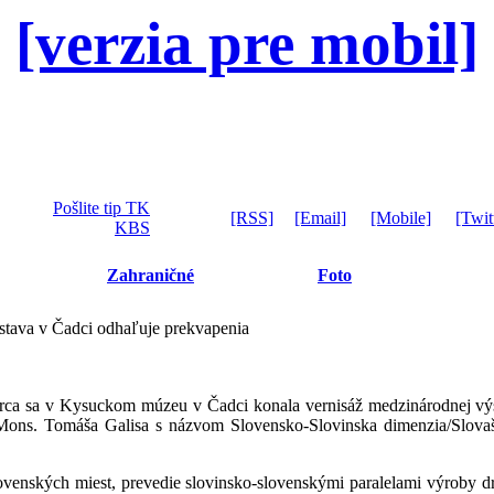
[verzia pre mobil]
Pošlite tip TK
[RSS]
[Email]
[Mobile]
[Twit
KBS
Zahraničné
Foto
ýstava v Čadci odhaľuje prekvapenia
ca sa v Kysuckom múzeu v Čadci konala vernisáž medzinárodnej výs
a Mons. Tomáša Galisa s názvom Slovensko-Slovinska dimenzia/Slova
lovenských miest, prevedie slovinsko-slovenskými paralelami výroby d