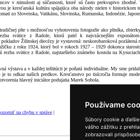
incov v minulosti aj súčasnosti, ktoré sú často prekvapivo zhodné
ou je kresťanská kultúra spájajúca oba národy nielen v historickom to
lomati zo Slovenska, Vatikánu, Slovinska, Rumunska, Indonézie, Japon
dičnej plte s možnosťou vyhotovenia fotografie ako pltníka, zbierk
ká rezba svätice z Radole, ktorá patrí k najvzácnejším expon
Z pokladov Žilinskej diecézy je vystavená: neskorobaroková pozlátená
ičku z roku 1924, ktorý bol v rokoch 1927 – 1929 dokonca starostom
 rezba svätice z Radole, najstaršieho známeho kostola na Kysuciac
stava a v každej inštitúcii je poňatá individuálne. My sme pridali e
– je to odkaz našich predkov. Kresťanstvo po tisícročia formuje mo
otvorenia hlavný iniciátor podujatia Marek Sobola.
Používame coo
ozorniť na chybu v správe
|
Súbory cookie a ďalšie
vášho zážitku z prehli
zobrazovali prispôsobe