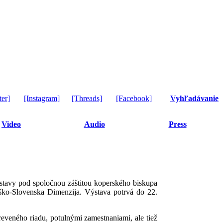
ter]
[Instagram]
[Threads]
[Facebook]
Vyhľadávanie
Video
Audio
Press
tavy pod spoločnou záštitou koperského biskupa
ško-Slovenska Dimenzija. Výstava potrvá do 22.
reveného riadu, potulnými zamestnaniami, ale tiež