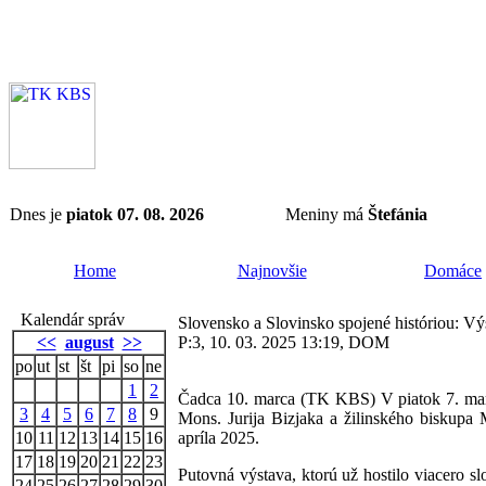
Dnes je
piatok 07. 08. 2026
Meniny má
Štefánia
Home
Najnovšie
Domáce
Kalendár správ
Slovensko a Slovinsko spojené históriou: V
<<
august
>>
P:3, 10. 03. 2025 13:19, DOM
po
ut
st
št
pi
so
ne
1
2
Čadca 10. marca (TK KBS) V piatok 7. mar
3
4
5
6
7
8
9
Mons. Jurija Bizjaka a žilinského biskup
10
11
12
13
14
15
16
apríla 2025.
17
18
19
20
21
22
23
Putovná výstava, ktorú už hostilo viacero s
24
25
26
27
28
29
30