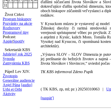
ďalšími súčasťami života Slovákov a Slov
31
dokresľujúce ďalšiu spoločnú dimenziu, ktor
oboch biskupov zúčastnili veľvyslanci a dip
Život Cirkvi
rodákov.
Program biskupov
Pozvánky na akcie
V Kysuckom múzeu je vystavený aj model tra
Rozhovory
Žilinskej diecézy či raritná stredove
Programové tipy
verejnosti sprístupnené vôbec po prvýkrát. 
Podcast:
a anjelmi z Kysúc, kalich Mons. Tomáša Ruž
Apple
|
Spotify
Vysokej nad Kysucou, či spomínaná kostená
architektúr).
Sekretariát KBS
Jubilejný rok 2025
„Výstava SLOV – SLOV Dimenzia je putovná vý
Synoda
jej prelínanie do bežných životov a najmä 
Zamyslenia KBS
života Slovákov i Slovincov,“ uviedol počas 
Pápež Lev XIV.
TK KBS informoval Zdeno Pupík
Životopis
Generálne audiencie
Anjel Pána
[audio]
( TK KBS, zp, ml; pz )
20250310063 |
Up
Urbi et Orbi
Aktivity
[naspäť]