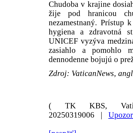
Chudoba v krajine dosiah
žije pod hranicou ch
nezamestnaný. Prístup 
hygiena a zdravotná sta
UNICEF vyzýva medzinár
zasiahlo a pomohlo mi
dennodenne bojujú o prež
Zdroj: VaticanNews, angl
( TK KBS, Vati
20250319006 |
Upozor