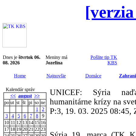
[verzia
Dnes je
štvrtok 06.
Meniny má
Pošlite tip TK
08. 2026
Jozefína
KBS
Home
Najnovšie
Domáce
Zahrani
Kalendár správ
UNICEF: Sýria naďal
<<
august
>>
humanitárne krízy na sve
po
ut
st
št
pi
so
ne
1
2
P:3, 19. 03. 2025 08:45
3
4
5
6
7
8
9
10
11
12
13
14
15
16
17
18
19
20
21
22
23
Sýria 19. marca (TK 
24
25
26
27
28
29
30