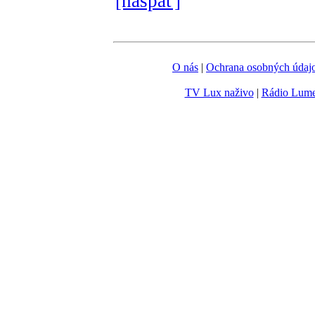
[naspäť]
O nás
|
Ochrana osobných údaj
TV Lux naživo
|
Rádio Lum