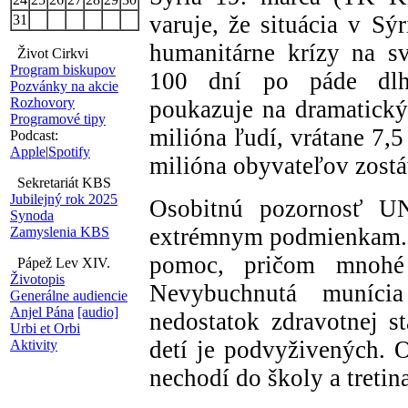
varuje, že situácia v Sýr
31
humanitárne krízy na sv
Život Cirkvi
Program biskupov
100 dní po páde dlh
Pozvánky na akcie
Rozhovory
poukazuje na dramatický 
Programové tipy
milióna ľudí, vrátane 7,5
Podcast:
Apple
|
Spotify
milióna obyvateľov zost
Sekretariát KBS
Jubilejný rok 2025
Osobitnú pozornosť UN
Synoda
extrémnym podmienkam. V
Zamyslenia KBS
pomoc, pričom mnohé 
Pápež Lev XIV.
Životopis
Nevybuchnutá muníci
Generálne audiencie
Anjel Pána
[audio]
nedostatok zdravotnej st
Urbi et Orbi
detí je podvyživených. 
Aktivity
nechodí do školy a tretin