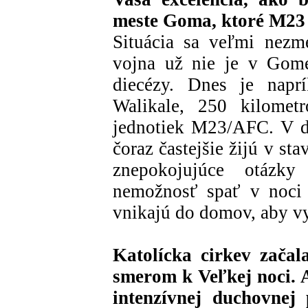
meste Goma, ktoré M23 
Situácia sa veľmi nezme
vojna už nie je v Gome
diecézy. Dnes je naprí
Walikale, 250 kilomet
jednotiek M23/AFC. V d
čoraz častejšie žijú v s
znepokojujúce otázky
nemožnosť spať v noci 
vnikajú do domov, aby vy
Katolícka cirkev začal
smerom k Veľkej noci. A
intenzívnej duchovnej