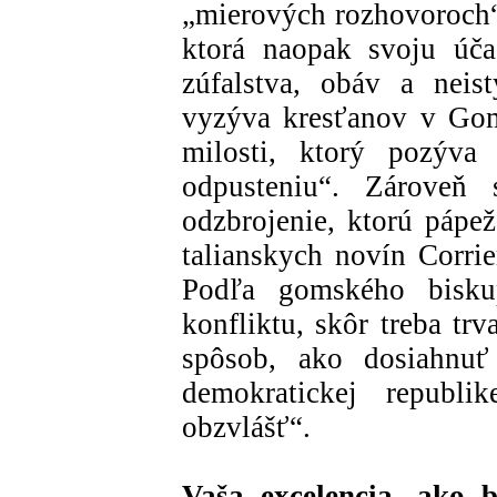
„mierových rozhovoroch“
ktorá naopak svoju úča
zúfalstva, obáv a neis
vyzýva kresťanov v Gom
milosti, ktorý pozýva
odpusteniu“. Zároveň
odzbrojenie, ktorú pápež
talianskych novín Corrie
Podľa gomského bisku
konfliktu, skôr treba trv
spôsob, ako dosiahnu
demokratickej repub
obzvlášť“.
Vaša excelencia, ako b