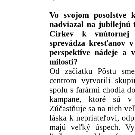
Vo svojom posolstve 
nadviazal na jubilejnú 
Cirkev k vnútornej
sprevádza kresťanov v 
perspektíve nádeje a 
milosti?
Od začiatku Pôstu sme
centrom vytvorili skupi
spolu s farármi chodia do
kampane, ktoré sú v
Zúčastňuje sa na nich ve
láska k nepriateľovi, od
majú veľký úspech. Vyb