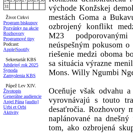
východe Konžskej demok
31
mestách Goma a Bukavu,
Život Cirkvi
Program biskupov
ozbrojený konflikt med
Pozvánky na akcie
Rozhovory
M23 podporovanými
Programové tipy
neúspešným pokusom o d
Podcast:
Apple
|
Spotify
riešenie medzi oboma bo
Sekretariát KBS
sa situácia výrazne meni
Jubilejný rok 2025
Synoda
Mons. Willy Ngumbi Nge
Zamyslenia KBS
Pápež Lev XIV.
Oceňuje však odvahu a 
Životopis
Generálne audiencie
vyrovnávajú s touto tr
Anjel Pána
[audio]
Urbi et Orbi
desaťročia. Rozhovory 
Aktivity
naplánované na dnešný 
tom, ako ozbrojená skup