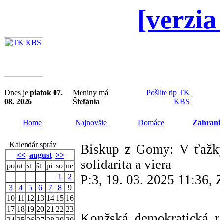
[verzia
Dnes je
piatok 07.
Meniny má
Pošlite tip TK
08. 2026
Štefánia
KBS
Home
Najnovšie
Domáce
Zahrani
Kalendár správ
Biskup z Gomy: V ťažký
<<
august
>>
solidarita a viera
po
ut
st
št
pi
so
ne
1
2
P:3, 19. 03. 2025 11:36
3
4
5
6
7
8
9
10
11
12
13
14
15
16
17
18
19
20
21
22
23
Konžská demokratická 
24
25
26
27
28
29
30