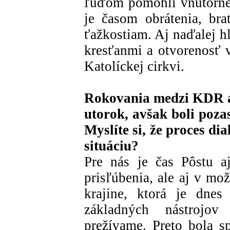
ľuďom pomohli vnútorne 
je časom obrátenia, bra
ťažkostiam. Aj naďalej h
kresťanmi a otvorenosť v
Katolíckej cirkvi.
Rokovania medzi KDR a
utorok, avšak boli poz
Myslíte si, že proces di
situáciu?
Pre nás je čas Pôstu a
prisľúbenia, ale aj v mo
krajine, ktorá je dnes
základných nástrojov
prežívame. Preto bola s