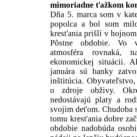
mimoriadne ťažkom kon
Dňa 5. marca som v kated
popolca a bol som milo
kresťania prišli v hojno
Pôstne obdobie. Vo v
atmosféra rovnaká, na
ekonomickej situácii.
januára sú banky zatvo
inštitúcia. Obyvateľstvo
o zdroje obživy. Okr
nedostávajú platy a rod
svojim deťom. Chudoba sa
tomu kresťania dobre zača
obdobie nadobúda osobi