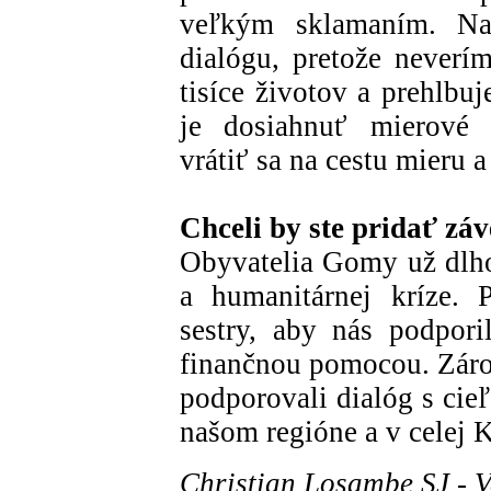
veľkým sklamaním. Na
dialógu, pretože neverím
tisíce životov a prehlbu
je dosiahnuť mierové r
vrátiť sa na cestu mieru a
Chceli by ste pridať zá
Obyvatelia Gomy už dlho 
a humanitárnej kríze. 
sestry, aby nás podpori
finančnou pomocou. Zárov
podporovali dialóg s cie
našom regióne a v celej 
Christian Losambe SJ - 