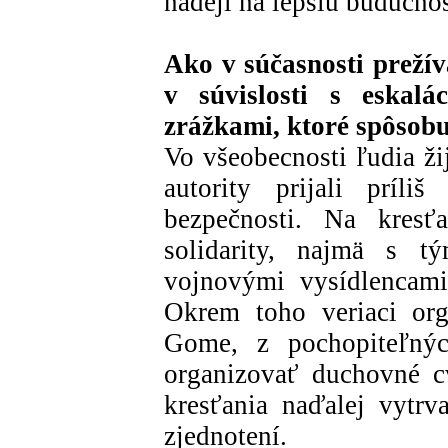
nádeji na lepšiu budúcno
Ako v súčasnosti preží
v súvislosti s eskalá
zrážkami, ktoré spôsob
Vo všeobecnosti ľudia ži
autority prijali príli
bezpečnosti. Na kres
solidarity, najmä s tý
vojnovými vysídlencami
Okrem toho veriaci or
Gome, z pochopiteľn
organizovať duchovné cv
kresťania naďalej vytrv
zjednotení.