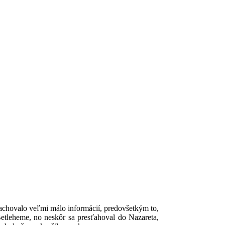
.
achovalo veľmi málo informácií, predovšetkým to,
tleheme, no neskôr sa presťahoval do Nazareta,