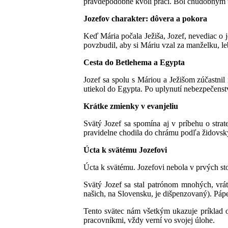
pravdepodobne kvôli práci. Bol chudobným te
Jozefov charakter: dôvera a pokora
Keď Mária počala Ježiša, Jozef, nevediac o je
povzbudil, aby si Máriu vzal za manželku, le
Cesta do Betlehema a Egypta
Jozef sa spolu s Máriou a Ježišom zúčastnil
utiekol do Egypta. Po uplynutí nebezpečenst
Krátke zmienky v evanjeliu
Svätý Jozef sa spomína aj v príbehu o stra
pravidelne chodila do chrámu podľa židovskýc
Úcta k svätému Jozefovi
Úcta k svätému. Jozefovi nebola v prvých sto
Svätý Jozef sa stal patrónom mnohých, vrát
našich, na Slovensku, je dišpenzovaný). Pápe
Tento svätec nám všetkým ukazuje príklad od
pracovníkmi, vždy verní vo svojej úlohe.