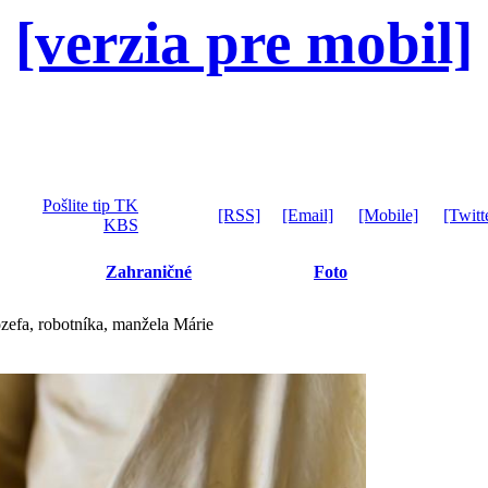
[verzia pre mobil]
Pošlite tip TK
[RSS]
[Email]
[Mobile]
[Twitt
KBS
Zahraničné
Foto
ozefa, robotníka, manžela Márie