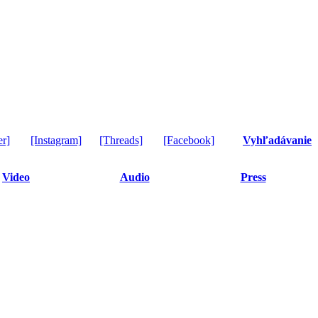
er]
[Instagram]
[Threads]
[Facebook]
Vyhľadávanie
Video
Audio
Press