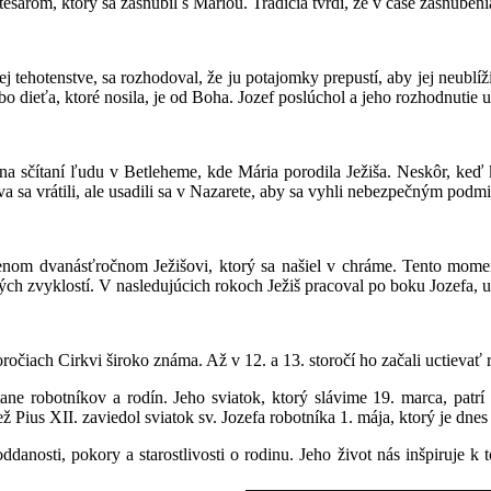
sárom, ktorý sa zasnúbil s Máriou. Tradícia tvrdí, že v čase zasnúben
j tehotenstve, sa rozhodoval, že ju potajomky prepustí, aby jej neublížil
bo dieťa, ktoré nosila, je od Boha. Jozef poslúchol a jeho rozhodnutie
 na sčítaní ľudu v Betleheme, kde Mária porodila Ježiša. Neskôr, keď k
va sa vrátili, ale usadili sa v Nazarete, aby sa vyhli nebezpečným p
tenom dvanásťročnom Ježišovi, ktorý sa našiel v chráme. Tento momen
h zvyklostí. V nasledujúcich rokoch Ježiš pracoval po boku Jozefa, uč
ročiach Cirkvi široko známa. Až v 12. a 13. storočí ho začali uctievať 
ane robotníkov a rodín. Jeho sviatok, ktorý slávime 19. marca, patr
ž Pius XII. zaviedol sviatok sv. Jozefa robotníka 1. mája, ktorý je dne
danosti, pokory a starostlivosti o rodinu. Jeho život nás inšpiruje k 