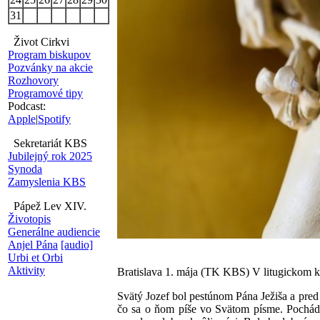
31
Život Cirkvi
Program biskupov
Pozvánky na akcie
Rozhovory
Programové tipy
Podcast:
Apple
|
Spotify
Sekretariát KBS
Jubilejný rok 2025
Synoda
Zamyslenia KBS
Pápež Lev XIV.
Životopis
Generálne audiencie
Anjel Pána
[audio]
Urbi et Orbi
Aktivity
Bratislava 1. mája (TK KBS) V litugickom ka
Svätý Jozef bol pestúnom Pána Ježiša a pre
čo sa o ňom píše vo Svätom písme. Pochádz