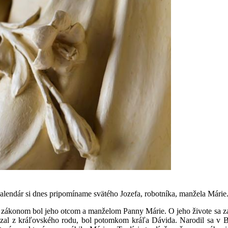
lendár si dnes pripomíname svätého Jozefa, robotníka, manžela Márie
d zákonom bol jeho otcom a manželom Panny Márie. O jeho živote sa z
al z kráľovského rodu, bol potomkom kráľa Dávida. Narodil sa v Be