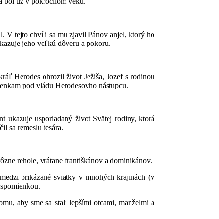
ia bol už v pokročilom veku.
. V tejto chvíli sa mu zjavil Pánov anjel, ktorý ho
 ukazuje jeho veľkú dôveru a pokoru.
ráľ Herodes ohrozil život Ježiša, Jozef s rodinou
odmienkam pod vládu Herodesovho nástupcu.
t ukazuje usporiadaný život Svätej rodiny, ktorá
il sa remeslu tesára.
rôzne rehole, vrátane františkánov a dominikánov.
í medzi prikázané sviatky v mnohých krajinách (v
s spomienkou.
tomu, aby sme sa stali lepšími otcami, manželmi a