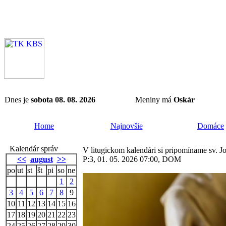
Dnes je
sobota 08. 08. 2026
Meniny má
Oskár
Home
Najnovšie
Domáce
Kalendár správ
V litugickom kalendári si pripomíname sv. J
<<
august
>>
P:3, 01. 05. 2026 07:00, DOM
po
ut
st
št
pi
so
ne
1
2
3
4
5
6
7
8
9
10
11
12
13
14
15
16
17
18
19
20
21
22
23
24
25
26
27
28
29
30