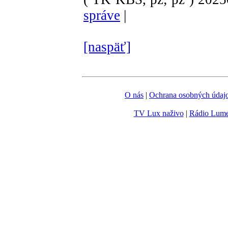
správe
|
[naspäť]
O nás
|
Ochrana osobných údaj
TV Lux naživo
|
Rádio Lum