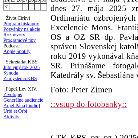
dnes 27. mája 2025 zri
31
Ordinariátu ozbrojených
Život Cirkvi
Program biskupov
Excelencie Mons. Frant
Pozvánky na akcie
Rozhovory
OS a OZ SR dp. Pavla
Programové tipy
správcu Slovenskej katol
Podcast:
Apple
|
Spotify
roku 2019 vykonával kňa
Sekretariát KBS
SR. Prinášame fotoga
Jubilejný rok 2025
Synoda
Katedrály sv. Šebastiána 
Zamyslenia KBS
Foto: Peter Zimen
Pápež Lev XIV.
Životopis
Generálne audiencie
::vstup do fotobanky::
Anjel Pána
[audio]
Urbi et Orbi
Aktivity
( TK KBS, pz; pz )
202