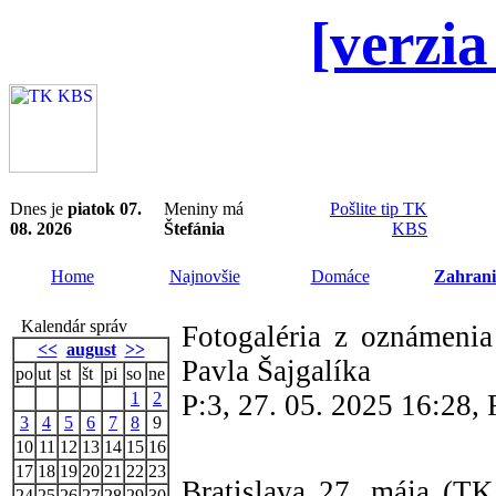
[verzia
Dnes je
piatok 07.
Meniny má
Pošlite tip TK
08. 2026
Štefánia
KBS
Home
Najnovšie
Domáce
Zahrani
Kalendár správ
Fotogaléria z oznámeni
<<
august
>>
Pavla Šajgalíka
po
ut
st
št
pi
so
ne
1
2
P:3, 27. 05. 2025 16:28,
3
4
5
6
7
8
9
10
11
12
13
14
15
16
17
18
19
20
21
22
23
Bratislava 27. mája (T
24
25
26
27
28
29
30