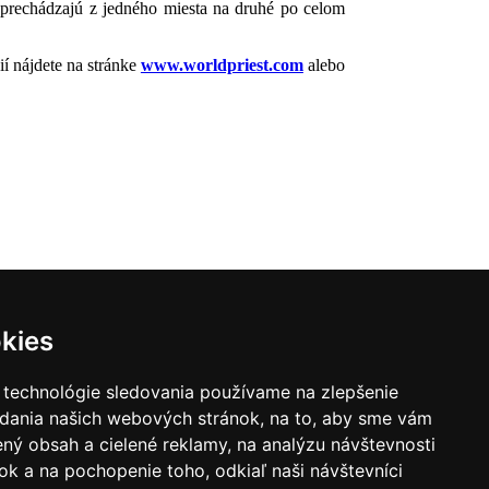
é prechádzajú z jedného miesta na druhé po celom
ií nájdete na stránke
www.worldpriest.com
alebo
kies
 technológie sledovania používame na zlepšenie
|
Zoznam hovorcov diecéz
adania našich webových stránok, na to, aby sme vám
y
|
Výveska
|
Do kostola
ný obsah a cielené reklamy, na analýzu návštevnosti
k a na pochopenie toho, odkiaľ naši návštevníci