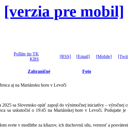
[verzia pre mobil]
Pošlite tip TK
[RSS]
[Email]
[Mobile]
[Twit
KBS
Zahraničné
Foto
uženca aj na Mariánsku horu v Levoči
2025 sa Slovensko opäť zapojí do výnimočnej iniciatívy – výročnej ce
ca sa uskutoční o 19:45 na Mariánskej hore v Levoči. Podujatie je 
elom svete v modlitbe za kňazov, ich duchovnú silu, vernosť a posväten