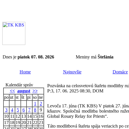
Dnes je
piatok 07. 08. 2026
Meniny má
Štefánia
Home
Najnovšie
Domáce
Kalendár správ
Pozvánka na celosvetovú štafetu modlitby r
<<
august
>>
P:3, 17. 06. 2025 08:30, DOM
po
ut
st
št
pi
so
ne
1
2
Levoča 17. júna (TK KBS) V piatok 27. júna 
3
4
5
6
7
8
9
kňazov. Spoločná modlitba bolestného ružen
10
11
12
13
14
15
16
Global Rosary Relay for Priests“.
17
18
19
20
21
22
23
Táto modlitbová štafeta spája veriacich po c
24
25
26
27
28
29
30