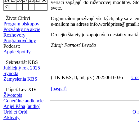
veriaci zapájajú do ružencovej modlitby. S
31
svete.
Život Cirkvi
Organizátori pozývajú všetkých, aby sa v ten
Program biskupov
e-mailom na adrese info.worldpriest@gmail.
Pozvánky na akcie
Do tejto štafety je zapojených desiatky mari
Rozhovory
Programové tipy
Zdroj: Farnosť Levoča
Podcast:
Apple
|
Spotify
Sekretariát KBS
Jubilejný rok 2025
Synoda
( TK KBS, fl, ml; pz )
20250616036 |
Upo
Zamyslenia KBS
[naspäť]
Pápež Lev XIV.
Životopis
Generálne audiencie
Anjel Pána
[audio]
Urbi et Orbi
O 
Aktivity