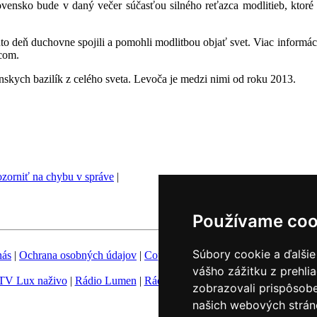
lovensko bude v daný večer súčasťou silného reťazca modlitieb, ktor
to deň duchovne spojili a pomohli modlitbou objať svet. Viac informác
com.
ánskych bazilík z celého sveta. Levoča je medzi nimi od roku 2013.
zorniť na chybu v správe
|
Používame coo
Súbory cookie a ďalšie
nás
|
Ochrana osobných údajov
|
Copyright
|
Fotobanka
|
Hovorca KBS
vášho zážitku z prehli
TV Lux naživo
|
Rádio Lumen
|
Rádio Vatikán
|
SSV
|
Katolícke novin
zobrazovali prispôsobe
našich webových stráno
Nastavenie Cookies