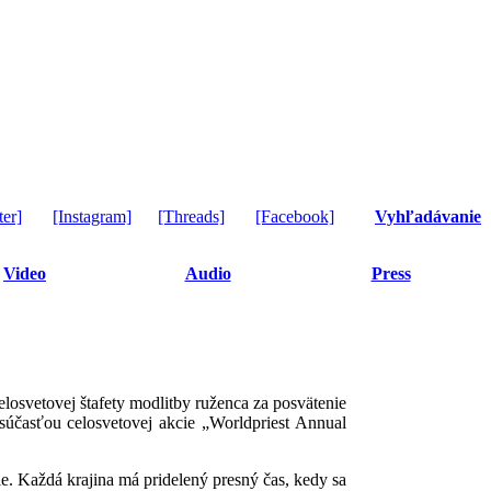
ter]
[Instagram]
[Threads]
[Facebook]
Vyhľadávanie
Video
Audio
Press
losvetovej štafety modlitby ruženca za posvätenie
súčasťou celosvetovej akcie „Worldpriest Annual
ie. Každá krajina má pridelený presný čas, kedy sa