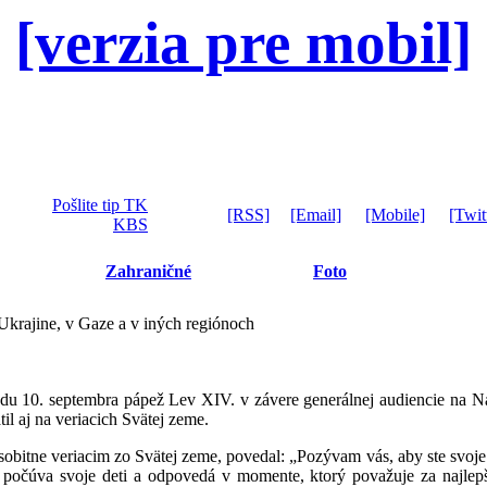
[verzia pre mobil]
Pošlite tip TK
[RSS]
[Email]
[Mobile]
[Twit
KBS
Zahraničné
Foto
Ukrajine, v Gaze a v iných regiónoch
u 10. septembra pápež Lev XIV. v závere generálnej audiencie na Náme
til aj na veriacich Svätej zeme.
obitne veriacim zo Svätej zeme, povedal: „Pozývam vás, aby ste svoje
 počúva svoje deti a odpovedá v momente, ktorý považuje za najlep