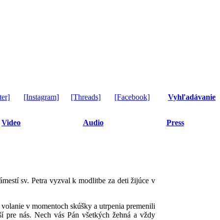
ter]
[Instagram]
[Threads]
[Facebook]
Vyhľadávanie
Video
Audio
Press
stí sv. Petra vyzval k modlitbe za deti žijúce v
 volanie v momentoch skúšky a utrpenia premenili
ší pre nás. Nech vás Pán všetkých žehná a vždy