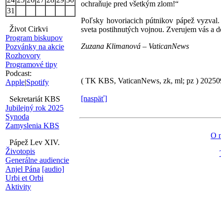
ochraňuje pred všetkým zlom!“
31
Poľsky hovoriacich pútnikov pápež vyzval. 
Život Cirkvi
sveta postihnutých vojnou. Zverujem vás a de
Program biskupov
Zuzana Klimanová – VaticanNews
Pozvánky na akcie
Rozhovory
Programové tipy
Podcast:
( TK KBS, VaticanNews, zk, ml; pz )
2025
Apple
|
Spotify
[naspäť]
Sekretariát KBS
Jubilejný rok 2025
Synoda
Zamyslenia KBS
O 
Pápež Lev XIV.
Životopis
Generálne audiencie
Anjel Pána
[audio]
Urbi et Orbi
Aktivity