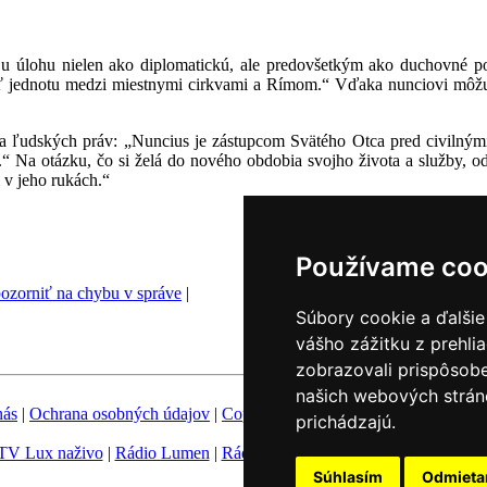
úlohu nielen ako diplomatickú, ale predovšetkým ako duchovné pos
ť jednotu medzi miestnymi cirkvami a Rímom.“ Vďaka nunciovi môžu 
 ľudských práv: „Nuncius je zástupcom Svätého Otca pred civilnými 
r.“ Na otázku, čo si želá do nového obdobia svojho života a služby,
v jeho rukách.“
Používame coo
ozorniť na chybu v správe
|
Súbory cookie a ďalšie
vášho zážitku z prehli
zobrazovali prispôsobe
našich webových stráno
nás
|
Ochrana osobných údajov
|
Copyright
|
Fotobanka
|
Hovorca KBS
prichádzajú.
TV Lux naživo
|
Rádio Lumen
|
Rádio Vatikán
|
SSV
|
Katolícke novin
Súhlasím
Odmiet