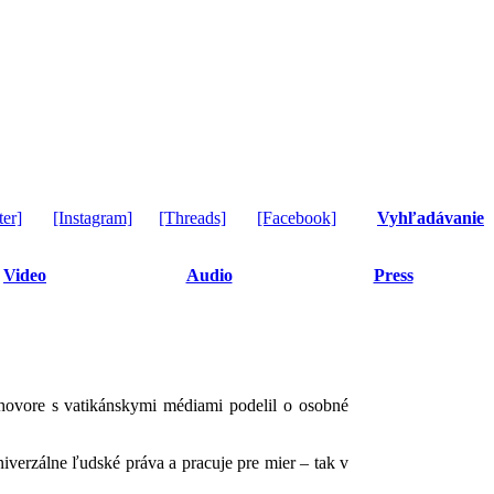
ter]
[Instagram]
[Threads]
[Facebook]
Vyhľadávanie
Video
Audio
Press
ovore s vatikánskymi médiami podelil o osobné
iverzálne ľudské práva a pracuje pre mier – tak v