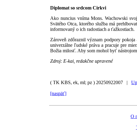
Diplomat so srdcom Cirkvi
Ako nuncius vníma Mons. Wachowski svoju 
Svätého Otca, ktorého služba má prehlbova
informovaný o ich radostiach a ťažkostiach.
Zároveň zdôraznil význam podpory pokoja a
univerzálne ľudské práva a pracuje pre mie
Božia milosť. Aby som mohol byť nástrojom 
Zdroj: E-kai, redakčne upravené
( TK KBS, ek, ml; pz )
20250922007 |
Up
[naspäť]
O 