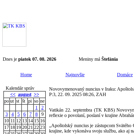
Dnes je
piatok 07. 08. 2026
Meniny má
Štefánia
Home
Najnovšie
Domáce
Kalendár správ
Novovymenovaný nuncius v Iraku: Apoštolský
<<
august
>>
P:3, 22. 09. 2025 08:26, ZAH
po
ut
st
št
pi
so
ne
1
2
Vatikán 22. septembra (TK KBS) Novovyme
3
4
5
6
7
8
9
reflexie o povolaní, poslaní v krajine Abrahá
10
11
12
13
14
15
16
„Apoštolský nuncius je zástupcom Svätého Ot
17
18
19
20
21
22
23
krajine, kde vykonáva svoju službu, ako aj n
24
25
26
27
28
29
30