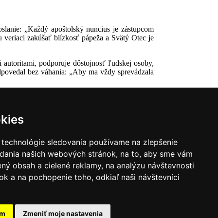
lanie: „Každý apoštolský nuncius je zástupcom
veriaci zakúšať blízkosť pápeža a Svätý Otec je
autoritami, podporuje dôstojnosť ľudskej osoby,
 odpovedal bez váhania: „Aby ma vždy sprevádzala
kies
 technológie sledovania používame na zlepšenie
adania našich webových stránok, na to, aby sme vám
ný obsah a cielené reklamy, na analýzu návštevnosti
k a na pochopenie toho, odkiaľ naši návštevníci
|
Zoznam hovorcov diecéz
y
|
Výveska
|
Do kostola
am
Zmeniť moje nastavenia