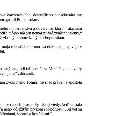
awa Wachowského, doterajšieho podsekretára pre
lamagna di Proconsolare.
ieho milosrdenstva a dôvery, na ktorú – ako sám
dľa môjho názoru nemal nijaké zvláštne talenty,“
 než vlastným obmedzeným schopnostiam.
 ti moja milosť. Lebo moc sa dokonale prejavuje v
al.
poslaný tam, odkiaľ pochádza Abrahám, otec viery
vanjelia,“ zdôraznil.
ania zvolil meno Tomáš, mysliac práve na apoštola
len v časoch prosperity, ale aj vtedy, keď sa stala
ľa neho dôležitým prvkom spoločnosti: „Sú veľmi
zdeleniami, spormi a konfliktmi.“