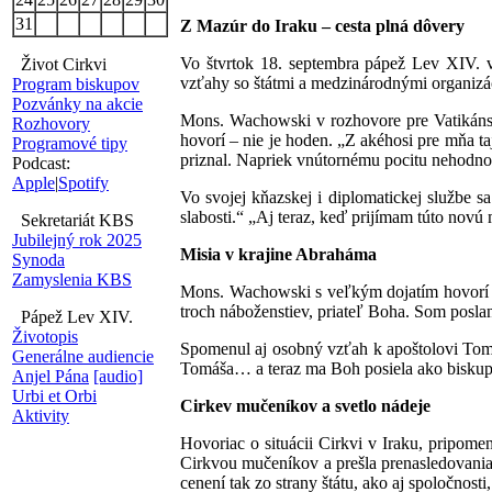
31
Z Mazúr do Iraku – cesta plná dôvery
Vo štvrtok 18. septembra pápež Lev XIV. v
Život Cirkvi
vzťahy so štátmi a medzinárodnými organizáci
Program biskupov
Pozvánky na akcie
Mons. Wachowski v rozhovore pre Vatikánsk
Rozhovory
hovorí – nie je hoden. „Z akéhosi pre mňa 
Programové tipy
priznal. Napriek vnútornému pocitu nehodno
Podcast:
Apple
|
Spotify
Vo svojej kňazskej i diplomatickej službe s
slabosti.“ „Aj teraz, keď prijímam túto novú
Sekretariát KBS
Jubilejný rok 2025
Misia v krajine Abraháma
Synoda
Zamyslenia KBS
Mons. Wachowski s veľkým dojatím hovorí o 
troch náboženstiev, priateľ Boha. Som poslan
Pápež Lev XIV.
Životopis
Spomenul aj osobný vzťah k apoštolovi Tomáš
Generálne audiencie
Tomáša… a teraz ma Boh posiela ako biskup
Anjel Pána
[audio]
Urbi et Orbi
Cirkev mučeníkov a svetlo nádeje
Aktivity
Hovoriac o situácii Cirkvi v Iraku, pripomenu
Cirkvou mučeníkov a prešla prenasledovania
cenení tak zo strany štátu, ako aj spoločnosti