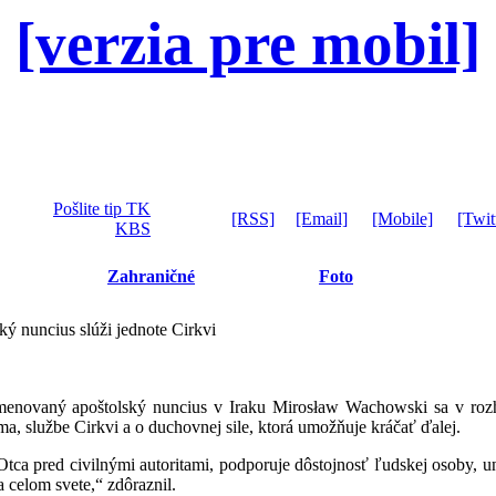
[verzia pre mobil]
Pošlite tip TK
[RSS]
[Email]
[Mobile]
[Twit
KBS
Zahraničné
Foto
 nuncius slúži jednote Cirkvi
novaný apoštolský nuncius v Iraku Mirosław Wachowski sa v rozh
ma, službe Cirkvi a o duchovnej sile, ktorá umožňuje kráčať ďalej.
ca pred civilnými autoritami, podporuje dôstojnosť ľudskej osoby, un
a celom svete,“ zdôraznil.