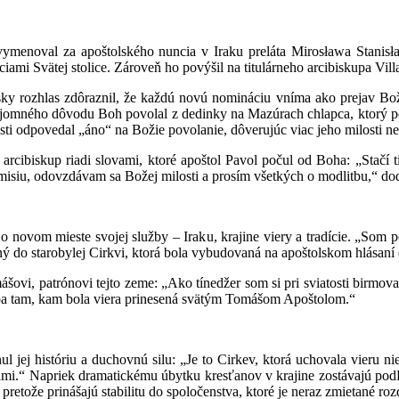
ymenoval za apoštolského nuncia v Iraku preláta Mirosława Stanisł
ami Svätej stolice. Zároveň ho povýšil na titulárneho arcibiskupa Vil
y rozhlas zdôraznil, že každú novú nomináciu vníma ako prejav Bož
tajomného dôvodu Boh povolal z dedinky na Mazúrach chlapca, ktorý po
sti odpovedal „áno“ na Božie povolanie, dôverujúc viac jeho milosti
a arcibiskup riadi slovami, ktoré apoštol Pavol počul od Boha: „Stačí
 misiu, odovzdávam sa Božej milosti a prosím všetkých o modlitbu,“ dod
novom mieste svojej služby – Iraku, krajine viery a tradície. „Som 
ý do starobylej Cirkvi, ktorá bola vybudovaná na apoštolskom hlásaní e
ovi, patrónovi tejto zeme: „Ako tínedžer som si pri sviatosti birmov
a tam, kam bola viera prinesená svätým Tomášom Apoštolom.“
l jej históriu a duchovnú silu: „Je to Cirkev, ktorá uchovala vieru nie
mi.“ Napriek dramatickému úbytku kresťanov v krajine zostávajú pod
, pretože prinášajú stabilitu do spoločenstva, ktoré je neraz zmietané ro