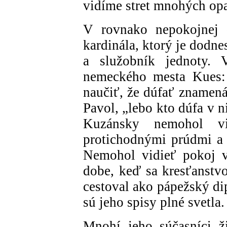
vidíme stret mnohých opa
V rovnako nepokojnej d
kardinála, ktorý je dodn
a služobník jednoty. 
nemeckého mesta Kues:
naučiť, že dúfať znamená
Pavol, „lebo kto dúfa v n
Kuzánsky nemohol vid
protichodnými prúdmi a
Nemohol vidieť pokoj v
dobe, keď sa kresťanstv
cestoval ako pápežský di
sú jeho spisy plné svetla.
Mnohí jeho súčasníci ži