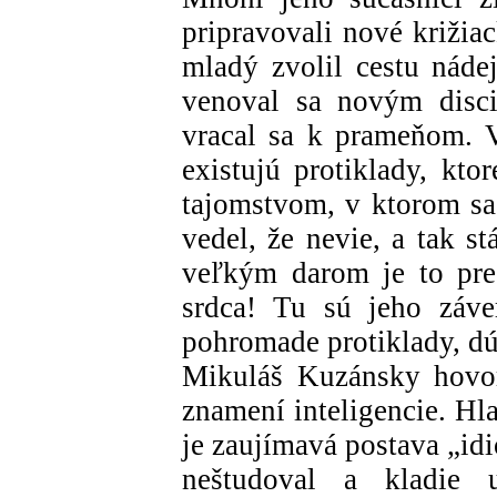
pripravovali nové križia
mladý zvolil cestu nádej
venoval sa novým disci
vracal sa k prameňom. V
existujú protiklady, kto
tajomstvom, v ktorom sa 
vedel, že nevie, a tak s
veľkým darom je to pre
srdca! Tu sú jeho záver
pohromade protiklady, dúf
Mikuláš Kuzánsky hovor
znamení inteligencie. Hl
je zaujímavá postava „idi
neštudoval a kladie 