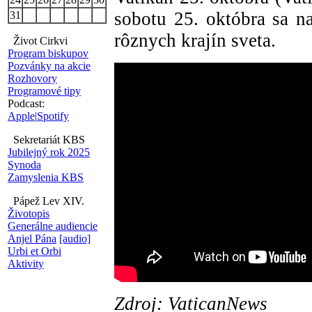
sobotu 25. októbra sa na
31
rôznych krajín sveta.
Život Cirkvi
Program biskupov
Pozvánky na akcie
Rozhovory
Programové tipy
Podcast:
Apple
|
Spotify
Sekretariát KBS
Jubilejný rok 2025
Synoda
Zamyslenia KBS
Pápež Lev XIV.
Životopis
Generálne audiencie
Anjel Pána
[audio]
Urbi et Orbi
Aktivity
Zdroj: VaticanNews