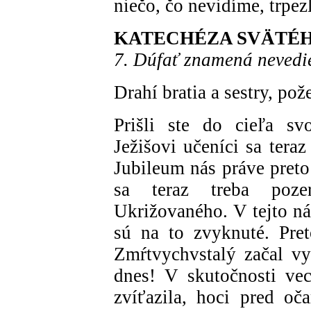
niečo, čo nevidíme, trpe
KATECHÉZA SVÄTÉ
7. Dúfať znamená nevedi
Drahí bratia a sestry, pož
Prišli ste do cieľa sv
Ježišovi učeníci sa tera
Jubileum nás práve preto
sa teraz treba poze
Ukrižovaného. V tejto ná
sú na to zvyknuté. Pre
Zmŕtvychvstalý začal vy
dnes! V skutočnosti vec
zvíťazila, hoci pred o