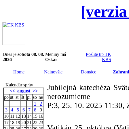
[verzia
Dnes je
sobota 08. 08.
Meniny má
Pošlite tip TK
2026
Oskár
KBS
Home
Najnovšie
Domáce
Zahrani
Kalendár správ
Jubilejná katechéza Svä
<<
august
>>
nerozumieme
po
ut
st
št
pi
so
ne
1
2
P:3, 25. 10. 2025 11:30
3
4
5
6
7
8
9
10
11
12
13
14
15
16
17
18
19
20
21
22
23
Vatikán 25. októbra (Vat
24
25
26
27
28
29
30