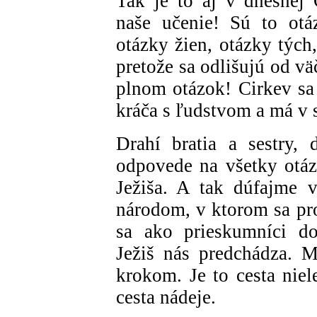
Tak je to aj v dnešnej
naše učenie! Sú to otá
otázky žien, otázky tých
pretože sa odlišujú od v
plnom otázok! Cirkev sa
kráča s ľudstvom a má v 
Drahí bratia a sestry,
odpovede na všetky otá
Ježiša. A tak dúfajme 
národom, v ktorom sa pro
sa ako prieskumníci do
Ježiš nás predchádza. 
krokom. Je to cesta niel
cesta nádeje.