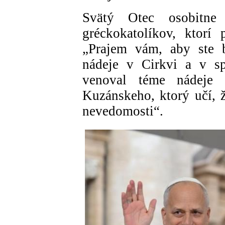
Svätý Otec osobitne 
gréckokatolíkov, ktorí
„Prajem vám, aby ste 
nádeje v Cirkvi a v sp
venoval téme nádeje 
Kuzánskeho, ktorý učí, ž
nevedomosti“.