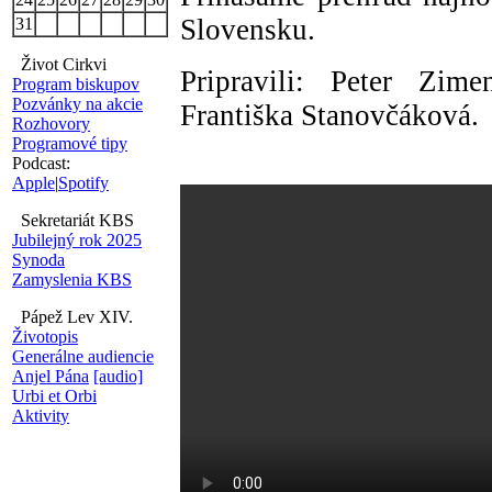
Slovensku.
31
Život Cirkvi
Pripravili: Peter Zim
Program biskupov
Pozvánky na akcie
Františka Stanovčáková.
Rozhovory
Programové tipy
Podcast:
Apple
|
Spotify
Sekretariát KBS
Jubilejný rok 2025
Synoda
Zamyslenia KBS
Pápež Lev XIV.
Životopis
Generálne audiencie
Anjel Pána
[audio]
Urbi et Orbi
Aktivity