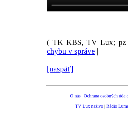
( TK KBS, TV Lux; pz 
chybu v správe
|
[naspäť]
O nás
|
Ochrana osobných údaj
TV Lux naživo
|
Rádio Lum