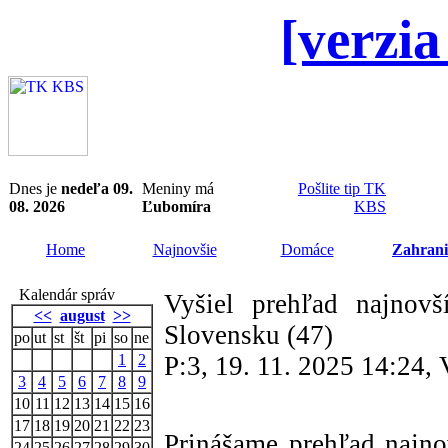
[verzia
Dnes je
nedeľa 09.
Meniny má
Pošlite tip TK
08. 2026
Ľubomíra
KBS
Home
Najnovšie
Domáce
Zahrani
Kalendár správ
Vyšiel prehľad najnovš
<<
august
>>
Slovensku (47)
po
ut
st
št
pi
so
ne
1
2
P:3, 19. 11. 2025 14:24,
3
4
5
6
7
8
9
10
11
12
13
14
15
16
17
18
19
20
21
22
23
Prinášame prehľad najnov
24
25
26
27
28
29
30