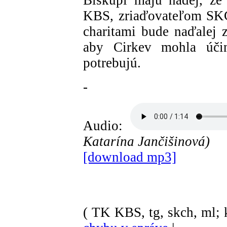
Biskupi majú nádej, že
KBS, zriaďovateľom SKC
charitami bude naďalej z
aby Cirkev mohla účin
potrebujú.
-
Audio:
Katarína Jančišinová)
[download mp3]
( TK KBS, tg, skch, ml; k