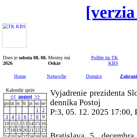
[verzia
Dnes je
sobota 08. 08.
Meniny má
Pošlite tip TK
2026
Oskár
KBS
Home
Najnovšie
Domáce
Zahrani
Kalendár správ
Vyjadrenie prezidenta Sl
<<
august
>>
denníka Postoj
po
ut
st
št
pi
so
ne
1
2
P:3, 05. 12. 2025 17:00,
3
4
5
6
7
8
9
10
11
12
13
14
15
16
17
18
19
20
21
22
23
Bratislava 5. decembr
24
25
26
27
28
29
30