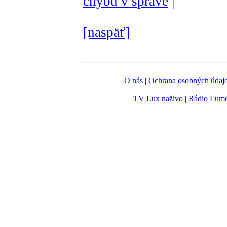
chybu v správe
|
[naspäť]
O nás
|
Ochrana osobných údaj
TV Lux naživo
|
Rádio Lum