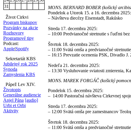
31
MONS. BERNARD BOBER (košický arcibisku
Pondelok a Utorok 15. a 16. decembra 202
Život Cirkvi
–
Návšteva diecézy Eisenstadt, Rakúsko
Program biskupov
Pozvánky na akcie
Streda 17. decembra 2025:
Rozhovory
–
10:00 Predvianočné stretnutie s ľuďmi bez
Programové tipy
Podcast:
Štvrtok 18. decembra 2025:
Apple
|
Spotify
–
11:00 Svätá omša a predvianočné stretnut
–
16:15 Prevzatie ocenenia PSK, Divadlo J
Sekretariát KBS
Jubilejný rok 2025
Nedeľa 21. decembra 2025:
Synoda
–
13:30 Vysluhovanie sviatosti zmierenia,
Zamyslenia KBS
MONS. MAREK FORGÁČ (košický pomocný
Pápež Lev XIV.
Životopis
Pondelok 15. decembra 2025:
Generálne audiencie
–
14:00 Pastoračná návšteva Cirkevnej spoj
Anjel Pána
[audio]
Urbi et Orbi
Streda 17. decembra 2025:
Aktivity
–
12:00 Svätá omša pre zamestnancov Teolo
Štvrtok 18. decembra 2025:
–
11:00 Svätá omša a predvianočné stretnu