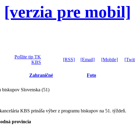
[verzia pre mobil]
Pošlite tip TK
[RSS]
[Email]
[Mobile]
[Twit
KBS
Zahraničné
Foto
 biskupov Slovenska (51)
ancelária KBS prináša výber z programu biskupov na 51. týždeň.
ná provincia