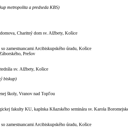
p metropolita a predseda KBS)
5:
 domova, Charitný dom sv. Alžbety, Košice
ie so zamestnancami Arcibiskupského úradu, Košice
. Záborského, Prešov
 Katedrála sv. Alžbety, Košice
 biskup)
enej školy, Vranov nad Topľou
gickej fakulty KU, kaplnka Kňazského seminára sv. Karola Boromejsk
tie so zamestnancami Arcibiskupského úradu, Košice