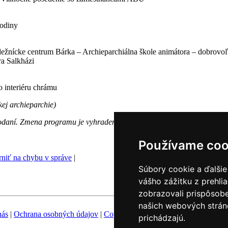
rodiny
dežnícke centrum Bárka – Archieparchiálna škole animátora – dobrov
ra Salkházi
 interiéru chrámu
kej archieparchie)
odaní. Zmena programu je vyhradená.
Používame coo
niť na chybu v správe
|
Súbory cookie a ďalšie
vášho zážitku z prehli
zobrazovali prispôsobe
našich webových stráno
nás
|
Ochrana osobných údajov
|
Copyright
|
Fotobanka
|
Hovorca KBS
prichádzajú.