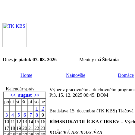
Dnes je
piatok 07. 08. 2026
Meniny má
Štefánia
Home
Najnovšie
Domáce
Kalendár správ
Výber z pracovného a duchovného programu
<<
august
>>
P:3, 15. 12. 2025 06:45, DOM
po
ut
st
št
pi
so
ne
1
2
Bratislava 15. decembra (TK KBS) Tlačová k
3
4
5
6
7
8
9
10
11
12
13
14
15
16
RÍMSKOKATOLÍCKA CIRKEV – Východ
17
18
19
20
21
22
23
KOŠICKÁ ARCIDIECÉZA
24
25
26
27
28
29
30