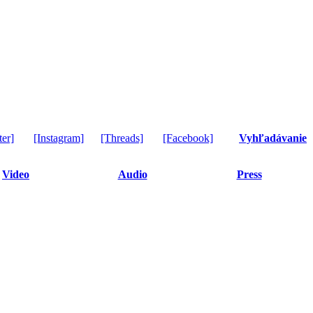
ter]
[Instagram]
[Threads]
[Facebook]
Vyhľadávanie
Video
Audio
Press