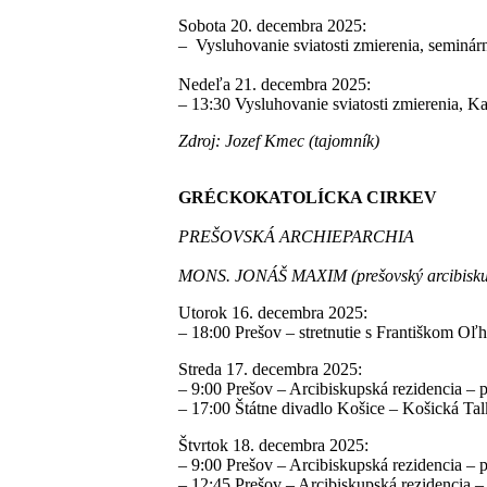
Sobota 20. decembra 2025:
–
Vysluhovanie sviatosti zmierenia, seminá
Nedeľa 21. decembra 2025:
–
13:30 Vysluhovanie sviatosti zmierenia, K
Zdroj: Jozef Kmec (tajomník)
GRÉCKOKATOLÍCKA CIRKEV
PREŠOVSKÁ ARCHIEPARCHIA
MONS. JONÁŠ MAXIM (prešovský arcibiskup
Utorok 16. decembra 2025:
–
18:00 Prešov – stretnutie s Františkom O
Streda 17. decembra 2025:
–
9:00 Prešov – Arcibiskupská rezidencia – p
–
17:00 Štátne divadlo Košice – Košická T
Štvrtok 18. decembra 2025:
–
9:00 Prešov – Arcibiskupská rezidencia – p
–
12:45 Prešov – Arcibiskupská rezidencia