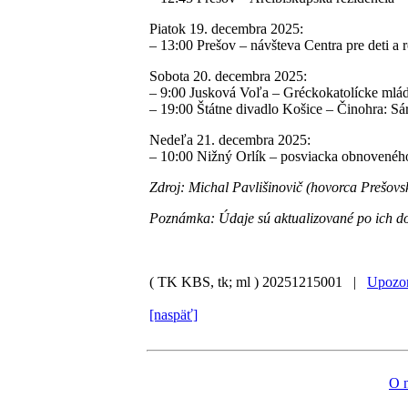
Piatok 19. decembra 2025:
–
13:00 Prešov – návšteva Centra pre deti a 
Sobota 20. decembra 2025:
–
9:00 Jusková Voľa – Gréckokatolícke mlá
–
19:00 Štátne divadlo Košice – Činohra: Sá
Nedeľa 21. decembra 2025:
–
10:00 Nižný Orlík – posviacka obnoveného
Zdroj: Michal Pavlišinovič (hovorca Prešovs
Poznámka: Údaje sú aktualizované po ich d
( TK KBS, tk; ml )
20251215001 |
Upozor
[naspäť]
O 