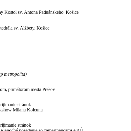
rny Kostol sv. Antona Paduánskeho, Košice
atedrála sv. Alžbety, Košice
 metropolita)
ľhom, primátorom mesta Prešov
rijímanie stránok
alkshow Milana Kolcuna
rijímanie stránok
 – Vianočné posedenie so zamestnancami ABÚ