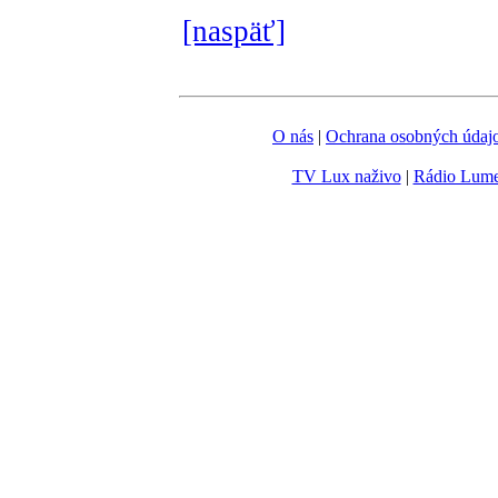
[naspäť]
O nás
|
Ochrana osobných údaj
TV Lux naživo
|
Rádio Lum