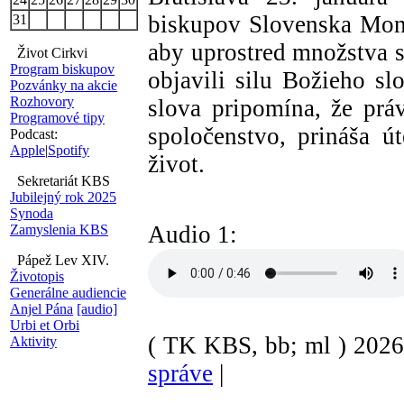
biskupov Slovenska Mons
31
aby uprostred množstva 
Život Cirkvi
Program biskupov
objavili silu Božieho sl
Pozvánky na akcie
Rozhovory
slova pripomína, že prá
Programové tipy
spoločenstvo, prináša 
Podcast:
Apple
|
Spotify
život.
Sekretariát KBS
Jubilejný rok 2025
Synoda
Audio 1:
Zamyslenia KBS
Pápež Lev XIV.
Životopis
Generálne audiencie
Anjel Pána
[audio]
Urbi et Orbi
( TK KBS, bb; ml )
202
Aktivity
správe
|