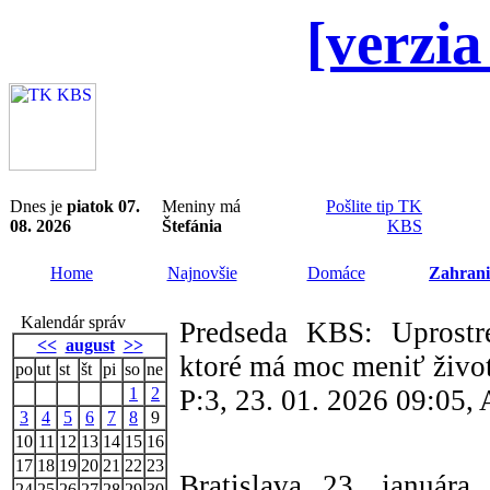
[verzia
Dnes je
piatok 07.
Meniny má
Pošlite tip TK
08. 2026
Štefánia
KBS
Home
Najnovšie
Domáce
Zahrani
Kalendár správ
Predseda KBS: Uprostre
<<
august
>>
ktoré má moc meniť živo
po
ut
st
št
pi
so
ne
1
2
P:3, 23. 01. 2026 09:05
3
4
5
6
7
8
9
10
11
12
13
14
15
16
17
18
19
20
21
22
23
Bratislava 23. január
24
25
26
27
28
29
30