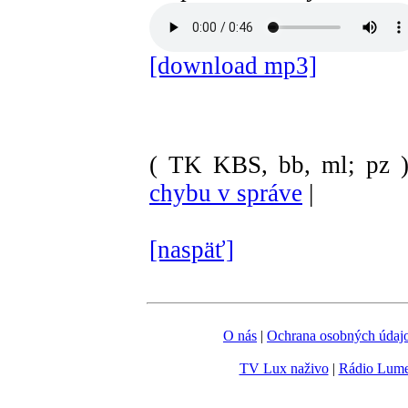
[download mp3]
( TK KBS, bb, ml; pz 
chybu v správe
|
[naspäť]
O nás
|
Ochrana osobných údaj
TV Lux naživo
|
Rádio Lum