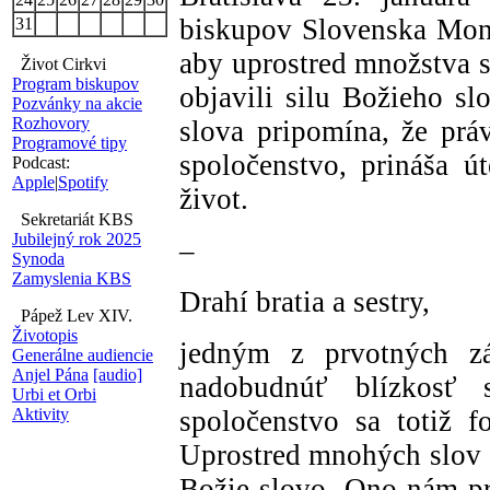
biskupov Slovenska Mons
31
aby uprostred množstva 
Život Cirkvi
Program biskupov
objavili silu Božieho sl
Pozvánky na akcie
Rozhovory
slova pripomína, že prá
Programové tipy
spoločenstvo, prináša 
Podcast:
Apple
|
Spotify
život.
Sekretariát KBS
Jubilejný rok 2025
–
Synoda
Zamyslenia KBS
Drahí bratia a sestry,
Pápež Lev XIV.
Životopis
jedným z prvotných z
Generálne audiencie
Anjel Pána
[audio]
nadobudnúť blízkosť
Urbi et Orbi
Aktivity
spoločenstvo sa totiž 
Uprostred mnohých slov s
Božie slovo. Ono nám pr