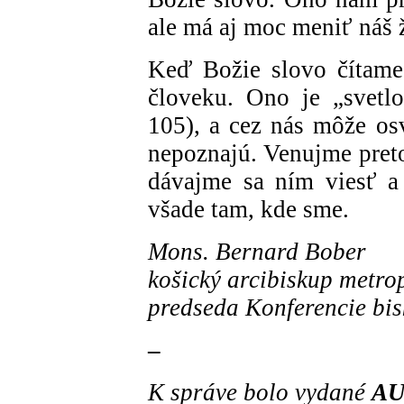
ale má aj moc meniť náš 
Keď Božie slovo čítame
človeku. Ono je „svetl
105), a cez nás môže osv
nepoznajú. Venujme pret
dávajme sa ním viesť a
všade tam, kde sme.
Mons. Bernard Bober
košický arcibiskup metro
predseda Konferencie b
–
K správe bolo vydané
AU