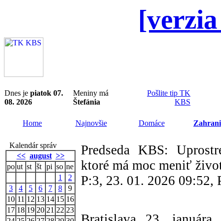
[verzia
Dnes je
piatok 07.
Meniny má
Pošlite tip TK
08. 2026
Štefánia
KBS
Home
Najnovšie
Domáce
Zahrani
Kalendár správ
Predseda KBS: Uprostre
<<
august
>>
ktoré má moc meniť živo
po
ut
st
št
pi
so
ne
1
2
P:3, 23. 01. 2026 09:52,
3
4
5
6
7
8
9
10
11
12
13
14
15
16
17
18
19
20
21
22
23
Bratislava 23. január
24
25
26
27
28
29
30