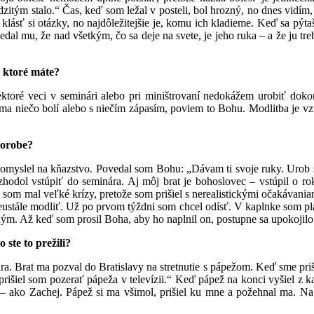
zitým stalo.“ Čas, keď som ležal v posteli, bol hrozný, no dnes vidím,
é klásť si otázky, no najdôležitejšie je, komu ich kladieme. Keď sa pýt
al mu, že nad všetkým, čo sa deje na svete, je jeho ruka – a že ju tr
, ktoré máte?
oré veci v seminári alebo pri miništrovaní nedokážem urobiť dokona
a niečo bolí alebo s niečím zápasím, poviem to Bohu. Modlitba je vzť
horobe?
myslel na kňazstvo. Povedal som Bohu: „Dávam ti svoje ruky. Urob s 
rozhodol vstúpiť do seminára. Aj môj brat je bohoslovec – vstúpil o r
om mal veľké krízy, pretože som prišiel s nerealistickými očakávania
eustále modliť. Už po prvom týždni som chcel odísť. V kaplnke som pl
ným. Až keď som prosil Boha, aby ho naplnil on, postupne sa upokojilo
 ste to prežili?
a. Brat ma pozval do Bratislavy na stretnutie s pápežom. Keď sme prišl
išiel som pozerať pápeža v televízii.“ Keď pápež na konci vyšiel z ka
j – ako Zachej. Pápež si ma všimol, prišiel ku mne a požehnal ma. Na