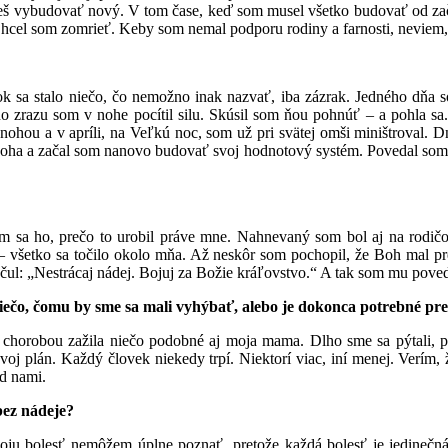
eš vybudovať nový. V tom čase, keď som musel všetko budovať od zač
 Chcel som zomrieť. Keby som nemal podporu rodiny a farnosti, neviem, 
 sa stalo niečo, čo nemožno inak nazvať, iba zázrak. Jedného dňa s
 no zrazu som v nohe pocítil silu. Skúsil som ňou pohnúť – a pohla
ť nohou a v apríli, na Veľkú noc, som už pri svätej omši miništroval.
 Boha a začal som nanovo budovať svoj hodnotový systém. Povedal som
 sa ho, prečo to urobil práve mne. Nahnevaný som bol aj na rodičov
 všetko sa točilo okolo mňa. Až neskôr som pochopil, že Boh mal pr
ul: „Nestrácaj nádej. Bojuj za Božie kráľovstvo.“ A tak som mu poveda
niečo, čomu by sme sa mali vyhýbať, alebo je dokonca potrebné pre
 chorobou zažila niečo podobné aj moja mama. Dlho sme sa pýtali, pr
svoj plán. Každý človek niekedy trpí. Niektorí viac, iní menej. Verí
ed nami.
bez nádeje?
voju bolesť nemôžem úplne poznať, pretože každá bolesť je jedinečn