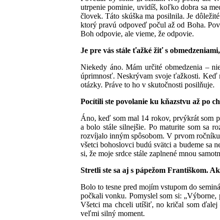
utrpenie pominie, uvidíš, koľko dobra sa med
človek. Táto skúška ma posilnila. Je dôležit
ktorý pravú odpoveď počul až od Boha. Poved
Boh odpovie, ale vieme, že odpovie.
Je pre vás stále ťažké žiť s obmedzeniami
Niekedy áno. Mám určité obmedzenia – niekt
úprimnosť. Neskrývam svoje ťažkosti. Keď m
otázky. Práve to ho v skutočnosti posilňuje.
Pocítili ste povolanie ku kňazstvu až po c
Áno, keď som mal 14 rokov, prvýkrát som po
a bolo stále silnejšie. Po maturite som sa 
rozvíjalo inným spôsobom. V prvom ročníku s
všetci bohoslovci budú svätci a budeme sa n
si, že moje srdce stále zaplnené mnou samot
Stretli ste sa aj s pápežom Františkom. Ako
Bolo to tesne pred mojím vstupom do seminár
počkali vonku. Pomyslel som si: „Výborne, pr
Všetci ma chceli utíšiť, no kričal som ďale
veľmi silný moment.