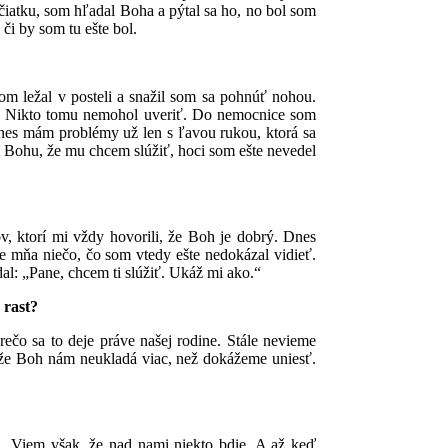
iatku, som hľadal Boha a pýtal sa ho, no bol som
či by som tu ešte bol.
om ležal v posteli a snažil som sa pohnúť nohou.
 sa. Nikto tomu nemohol uveriť. Do nemocnice som
 Dnes mám problémy už len s ľavou rukou, ktorá sa
 Bohu, že mu chcem slúžiť, hoci som ešte nevedel
, ktorí mi vždy hovorili, že Boh je dobrý. Dnes
e mňa niečo, čo som vtedy ešte nedokázal vidieť.
l: „Pane, chcem ti slúžiť. Ukáž mi ako.“
 rast?
ečo sa to deje práve našej rodine. Stále nevieme
m, že Boh nám neukladá viac, než dokážeme uniesť.
á. Viem však, že nad nami niekto bdie. A až keď