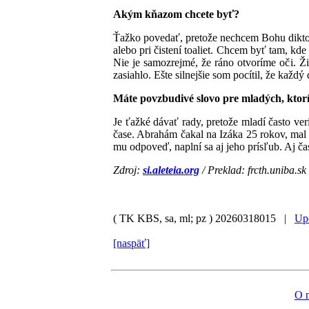
Akým kňazom chcete byť?
Ťažko povedať, pretože nechcem Bohu dikto
alebo pri čistení toaliet. Chcem byť tam, kd
Nie je samozrejmé, že ráno otvoríme oči. 
zasiahlo. Ešte silnejšie som pocítil, že každý
Máte povzbudivé slovo pre mladých, ktorí
Je ťažké dávať rady, pretože mladí často ver
čase. Abrahám čakal na Izáka 25 rokov, mal
mu odpoveď, naplní sa aj jeho prísľub. Aj čas 
Zdroj:
si.aleteia.org
/ Preklad: frcth.uniba.sk
( TK KBS, sa, ml; pz )
20260318015 |
Upo
[naspäť]
O 