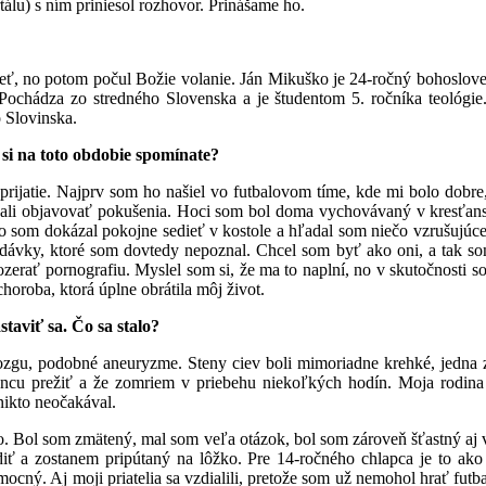
tálu) s ním priniesol rozhovor. Prinášame ho.
ť, no potom počul Božie volanie. Ján Mikuško je 24-ročný bohoslovec, k
Pochádza zo stredného Slovenska a je študentom 5. ročníka teológi
o Slovinska.
si na toto obdobie spomínate?
rijatie. Najprv som ho našiel vo futbalovom tíme, kde mi bolo dobre
čali objavovať pokušenia. Hoci som bol doma vychovávaný v kresťans
som dokázal pokojne sedieť v kostole a hľadal som niečo vzrušujúcejš
dávky, ktoré som dovtedy nepoznal. Chcel som byť ako oni, a tak som 
ozerať pornografiu. Myslel som si, že ma to naplní, no v skutočnost
horoba, ktorá úplne obrátila môj život.
taviť sa. Čo sa stalo?
zgu, podobné aneuryzme. Steny ciev boli mimoriadne krehké, jedna z
ancu prežiť a že zomriem v priebehu niekoľkých hodín. Moja rodina
nikto neočakával.
o. Bol som zmätený, mal som veľa otázok, bol som zároveň šťastný aj vy
iť a zostanem pripútaný na lôžko. Pre 14-ročného chlapca je to ako
ný. Aj moji priatelia sa vzdialili, pretože som už nemohol hrať futba