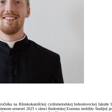
ročníka na Rímskokatolíckej cyrilometodskej bohosloveckej fakulte
imnom semestri 2025 v rámci študentskej Erasmus mobility študijný po