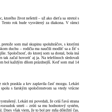
torého život nešetril – už ako dieťa sa stretol s
e. Tento rok bude vysvätený za diakona. V rámci
, pretože som mal skupinu spoluhráčov, s ktorými
kom duchu – rodičia ma naučili modliť sa a žiť s
ie. Spoločnosť, do ktorej som sa dostal, bola iná
tak začal hovoriť aj ja. Na telefónoch sledovali
i som bol každým dňom prázdnejší. Keď som mal 14
 nich praskla a krv zaplavila časť mozgu. Lekári
 spolu s farským spoločenstvom sa vtedy vrúcne
strašený. Lekári mi povedali, že celá ľavá strana
 rozsudok smrti – zrúti sa mu hodnotový systém,
l. Dnes však viem, že to bol pre mňa dôležitý čas.