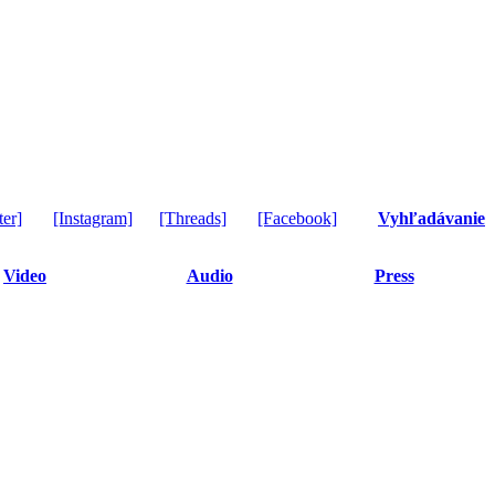
ter]
[Instagram]
[Threads]
[Facebook]
Vyhľadávanie
Video
Audio
Press