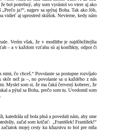
 že bol potrebný, aby som vyrástol vo viere aj ako
aš „Prečo ja?“, najprv sa spýtaj Boha. Tak ako Jób,
eba vidieť aj uprostred skúšok. Nevieme, kedy nám
le. Verím však, že v modlitbe je najdôležitejšia
ah – a v každom vzťahu sú aj konflikty, odpor či
nimi, čo chceš.“ Povolanie sa postupne rozvíjalo
ok skôr než ja –, no povolanie sa u každého z nás
mi. Myslel som si, že ma čaká červený koberec, že
akal a pýtal sa Boha, prečo som tu. Uvedomil som
.
i, katedrála už bola plná a povedali nám, aby sme
tedrály, začal som kričať: „František! František!“
 začiatok mojej cesty ku kňazstvu to bol pre mňa