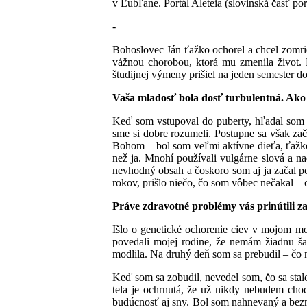
v Ľubľane. Portál Aleteia (slovinská časť por
-
Bohoslovec Ján ťažko ochorel a chcel zomrie
vážnou chorobou, ktorá mu zmenila život. 
študijnej výmeny prišiel na jeden semester d
Vaša mladosť bola dosť turbulentná. Ako 
Keď som vstupoval do puberty, hľadal som p
sme si dobre rozumeli. Postupne sa však za
Bohom – bol som veľmi aktívne dieťa, ťažko 
než ja. Mnohí používali vulgárne slová a na
nevhodný obsah a čoskoro som aj ja začal p
rokov, prišlo niečo, čo som vôbec nečakal – c
Práve zdravotné problémy vás prinútili zas
Išlo o genetické ochorenie ciev v mojom mo
povedali mojej rodine, že nemám žiadnu š
modlila. Na druhý deň som sa prebudil – čo 
Keď som sa zobudil, nevedel som, čo sa stal
tela je ochrnutá, že už nikdy nebudem chod
budúcnosť aj sny. Bol som nahnevaný a bezmoc