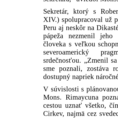
Sekretár, ktorý s Rob
XIV.) spolupracoval už 
Peru aj neskôr na Dikasté
pápeža nezmenil jeho 
človeka s veľkou schopn
severoamerický prag
srdečnosťou. „Zmenil sa
sme poznali, zostáva r
dostupný napriek náročné
V súvislosti s plánovano
Mons. Rimaycuna pozna
cestou uznať všetko, čím
Cirkev, najmä cez svede