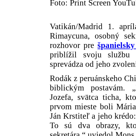
Foto: Print Screen YouT
Vatikán/Madrid 1. apr
Rimaycuna, osobný sekr
rozhovor pre
španielsk
priblížil svoju služb
sprevádza od jeho zvolen
Rodák z peruánskeho Chi
biblickým postavám. 
Jozefa, svätca ticha, k
prvom mieste boli Mária
Ján Krstiteľ a jeho kréd
To sú dva obrazy, kto
sekretára,“ uviedol Mons