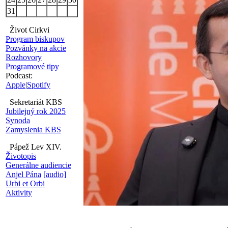
31
Život Cirkvi
Program biskupov
Pozvánky na akcie
Rozhovory
Programové tipy
Podcast:
Apple
|
Spotify
Sekretariát KBS
Jubilejný rok 2025
Synoda
Zamyslenia KBS
Pápež Lev XIV.
Životopis
Generálne audiencie
Anjel Pána
[audio]
Urbi et Orbi
Aktivity