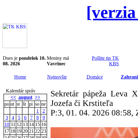
[verzia
Dnes je
pondelok 10.
Meniny má
Pošlite tip TK
08. 2026
Vavrinec
KBS
Home
Najnovšie
Domáce
Zahrani
Kalendár správ
Sekretár pápeža Leva X
<<
august
>>
Jozefa či Krstiteľa
po
ut
st
št
pi
so
ne
1
2
P:3, 01. 04. 2026 08:58
3
4
5
6
7
8
9
10
11
12
13
14
15
16
17
18
19
20
21
22
23
24
25
26
27
28
29
30