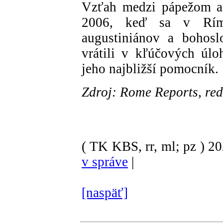
Vzťah medzi pápežom a 
2006, keď sa v Ríme
augustiniánov a bohos
vrátili v kľúčových úlo
jeho najbližší pomocník.
Zdroj: Rome Reports, re
( TK KBS, rr, ml; pz )
2
v správe
|
[naspäť]