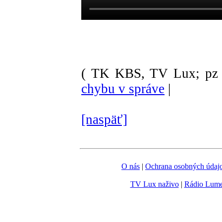
( TK KBS, TV Lux; pz 
chybu v správe
|
[naspäť]
O nás
|
Ochrana osobných údaj
TV Lux naživo
|
Rádio Lum