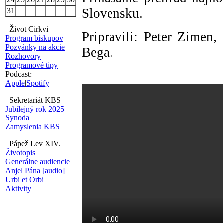
Slovensku.
31
Život Cirkvi
Pripravili: Peter Zimen,
Program biskupov
Pozvánky na akcie
Bega.
Rozhovory
Programové tipy
Podcast:
Apple
|
Spotify
Sekretariát KBS
Jubilejný rok 2025
Synoda
Zamyslenia KBS
Pápež Lev XIV.
Životopis
Generálne audiencie
Anjel Pána
[audio]
Urbi et Orbi
Aktivity