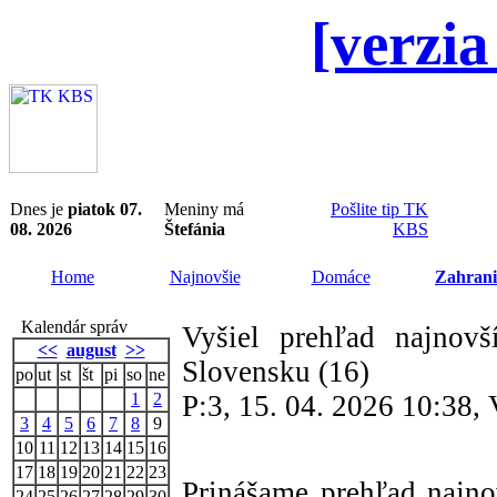
[verzia
Dnes je
piatok 07.
Meniny má
Pošlite tip TK
08. 2026
Štefánia
KBS
Home
Najnovšie
Domáce
Zahrani
Kalendár správ
Vyšiel prehľad najnovš
<<
august
>>
Slovensku (16)
po
ut
st
št
pi
so
ne
1
2
P:3, 15. 04. 2026 10:38,
3
4
5
6
7
8
9
10
11
12
13
14
15
16
17
18
19
20
21
22
23
Prinášame prehľad najnov
24
25
26
27
28
29
30