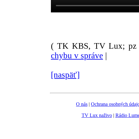
( TK KBS, TV Lux; pz 
chybu v správe
|
[naspäť]
O nás
|
Ochrana osobných údaj
TV Lux naživo
|
Rádio Lum