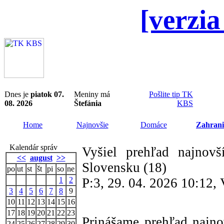
[verzia
Dnes je
piatok 07.
Meniny má
Pošlite tip TK
08. 2026
Štefánia
KBS
Home
Najnovšie
Domáce
Zahrani
Kalendár správ
Vyšiel prehľad najnovš
<<
august
>>
Slovensku (18)
po
ut
st
št
pi
so
ne
1
2
P:3, 29. 04. 2026 10:12,
3
4
5
6
7
8
9
10
11
12
13
14
15
16
17
18
19
20
21
22
23
Prinášame prehľad najnov
24
25
26
27
28
29
30