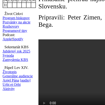
Slovensku.
31
Život Cirkvi
Pripravili: Peter Zimen,
Program biskupov
Pozvánky na akcie
Bega.
Rozhovory
Programové tipy
Podcast:
Apple
|
Spotify
Sekretariát KBS
Jubilejný rok 2025
Synoda
Zamyslenia KBS
Pápež Lev XIV.
Životopis
Generálne audiencie
Anjel Pána
[audio]
Urbi et Orbi
Aktivity