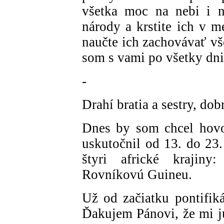
všetka moc na nebi i n
národy a krstite ich v 
naučte ich zachovávať vš
som s vami po všetky dni
-
Drahí bratia a sestry, dob
Dnes by som chcel hovor
uskutočnil od 13. do 23.
štyri africké krajin
Rovníkovú Guineu.
Už od začiatku pontifik
Ďakujem Pánovi, že mi ju