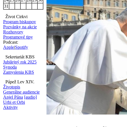
31
Život Cirkvi
Program biskupov
Pozvánky na akcie
Rozhovory
Programové tipy
Podcast:
Apple
|
Spotify
Sekretariát KBS
Jubilejný rok 2025
Synoda
Zamyslenia KBS
Pápež Lev XIV.
Životopis
Generálne audiencie
Anjel Pána
[audio]
Urbi et Orbi
Aktivity