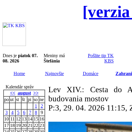
[verzia
Dnes je
piatok 07.
Meniny má
Pošlite tip TK
08. 2026
Štefánia
KBS
Home
Najnovšie
Domáce
Zahrani
Kalendár správ
Lev XIV.: Cesta do A
<<
august
>>
budovania mostov
po
ut
st
št
pi
so
ne
1
2
P:3, 29. 04. 2026 11:15
3
4
5
6
7
8
9
10
11
12
13
14
15
16
17
18
19
20
21
22
23
24
25
26
27
28
29
30