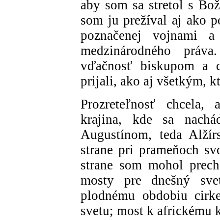
aby som sa stretol s Bo
som ju prežíval aj ako p
poznačenej vojnami 
medzinárodného práva
vďačnosť biskupom a ci
prijali, ako aj všetkým, k
Prozreteľnosť chcela,
krajina, kde sa nachá
Augustínom, teda Alžír
strane pri prameňoch svo
strane som mohol prech
mosty pre dnešný sve
plodnému obdobiu cirk
svetu; most k africkému 