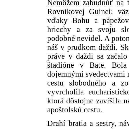
Nemôžem zabudnúť na to
Rovníkovej Guinei: väz
vďaky Bohu a pápežovi
hriechy a za svoju s
podobné nevidel. A poto
náš v prudkom daždi. Sk
práve v daždi sa začalo
štadióne v Bate. Bola 
dojemnými svedectvami ml
cestu slobodného a zo
vyvrcholila eucharistic
ktorá dôstojne zavŕšila 
apoštolskú cestu.
Drahí bratia a sestry, n