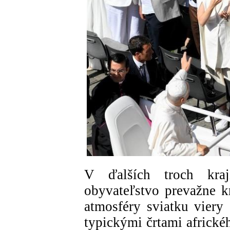
V ďalších troch kraj
obyvateľstvo prevažne k
atmosféry sviatku viery 
typickými črtami africké