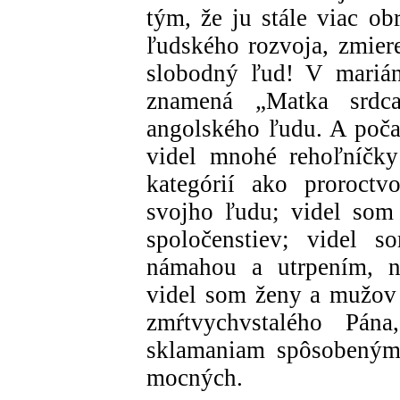
tým, že ju stále viac ob
ľudského rozvoja, zmier
slobodný ľud! V mariá
znamená „Matka srdc
angolského ľudu. A poča
videl mnohé rehoľníčky
kategórií ako proroctv
svojho ľudu; videl som
spoločenstiev; videl s
námahou a utrpením, no
videl som ženy a mužov
zmŕtvychvstalého Pána
sklamaniam spôsobeným 
mocných.