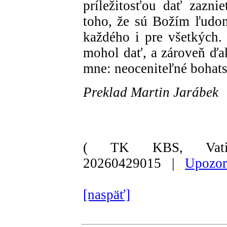
príležitosťou dať zazni
toho, že sú Božím ľudom
každého i pre všetkých
mohol dať, a zároveň ďak
mne: neoceniteľné bohats
Preklad Martin Jarábek
( TK KBS, Vati
20260429015 |
Upozor
[naspäť]