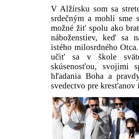
V Alžírsku som sa streto
srdečným a mohli sme sa
možné žiť spolu ako brat
náboženstiev, keď sa 
istého milosrdného Otca.
učiť sa v škole svät
skúsenosťou, svojimi s
hľadania Boha a pravdy
svedectvo pre kresťanov 