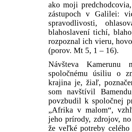
ako moji predchodcovia, 
zástupoch v Galilei: v
spravodlivosti, ohlaso
blahoslavení tichí, blah
rozpoznal ich vieru, hovo
(porov. Mt 5, 1 – 16).
Návšteva Kamerunu m
spoločnému úsiliu o zm
krajina je, žiaľ, poznač
som navštívil Bamendu
povzbudil k spoločnej p
„Afrika v malom“, vzhľ
jeho prírody, zdrojov, n
že veľké potreby celého