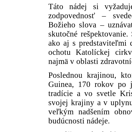
Táto nádej si vyžaduj
zodpovednosť – sved
Božieho slova – uznáva
skutočné rešpektovanie. 
ako aj s predstaviteľmi 
ochotu Katolíckej cirk
najmä v oblasti zdravotní
Poslednou krajinou, kt
Guinea, 170 rokov po je
tradície a vo svetle Kri
svojej krajiny a v uplyn
veľkým nadšením obnov
budúcnosti nádeje.