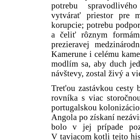
potrebu spravodlivého
vytvárať priestor pre 
korupcie; potrebu podpor
a čeliť rôznym formám 
prezieravej medzinárod
Kamerune i celému kamer
modlím sa, aby duch jedn
návštevy, zostal živý a v
Treťou zastávkou cesty b
rovníka s viac storočno
portugalskou kolonizácio
Angola po získaní nezávi
bolo v jej prípade po
V taviacom kotli tejto hi