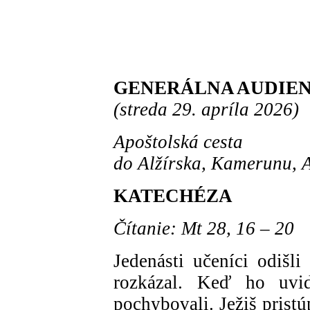
GENERÁLNA AUDIE
(streda 29. apríla 2026)
Apoštolská cesta
do Alžírska, Kamerunu, 
KATECHÉZA
Čítanie: Mt 28, 16 – 20
Jedenásti učeníci odišl
rozkázal. Keď ho uvid
pochybovali. Ježiš prist