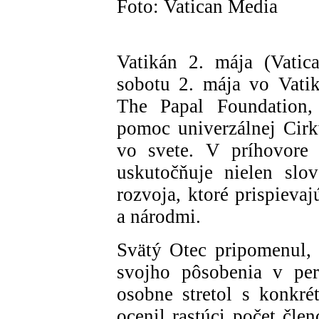
Foto: Vatican Media
Vatikán 2. mája (Vatic
sobotu 2. mája vo Vati
The Papal Foundation,
pomoc univerzálnej Cir
vo svete. V príhovore 
uskutočňuje nielen slov
rozvoja, ktoré prispiev
a národmi.
Svätý Otec pripomenul, 
svojho pôsobenia v per
osobne stretol s konkr
ocenil rastúci počet čle