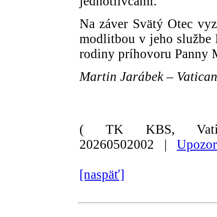
jednotlivcami.“
Na záver Svätý Otec vyz
modlitbou v jeho službe P
rodiny príhovoru Panny 
Martin Jarábek – Vatica
( TK KBS, Vati
20260502002 |
Upozor
[naspäť]