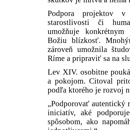
Podpora projektov v o
starostlivosti či hu
umožňuje konkrétnym 
Božiu blízkosť. Mnoh
zároveň umožnila študo
Ríme a pripraviť sa na sl
Lev XIV. osobitne pouká
a pokojom. Citoval pri
podľa ktorého je rozvoj
„Podporovať autentický 
iniciatív, aké podporuj
spôsobom, ako napomáh