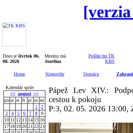
[verzia
Dnes je
štvrtok 06.
Meniny má
Pošlite tip TK
08. 2026
Jozefína
KBS
Home
Najnovšie
Domáce
Zahrani
Kalendár správ
Pápež Lev XIV.: Podpo
<<
august
>>
cestou k pokoju
po
ut
st
št
pi
so
ne
1
2
P:3, 02. 05. 2026 13:00
3
4
5
6
7
8
9
10
11
12
13
14
15
16
17
18
19
20
21
22
23
24
25
26
27
28
29
30