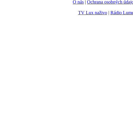
O nás
|
Ochrana osobných údaj
TV Lux naživo
|
Rádio Lum