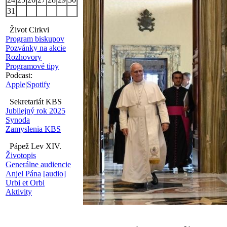
31
Život Cirkvi
Program biskupov
Pozvánky na akcie
Rozhovory
Programové tipy
Podcast:
Apple
|
Spotify
Sekretariát KBS
Jubilejný rok 2025
Synoda
Zamyslenia KBS
Pápež Lev XIV.
Životopis
Generálne audiencie
Anjel Pána
[audio]
Urbi et Orbi
Aktivity