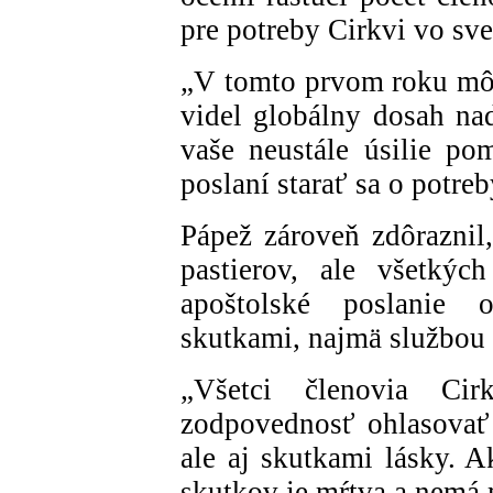
pre potreby Cirkvi vo sve
„V tomto prvom roku mô
videl globálny dosah na
vaše neustále úsilie p
poslaní starať sa o potre
Pápež zároveň zdôraznil,
pastierov, ale všetkýc
apoštolské poslanie 
skutkami, najmä službou 
„Všetci členovia Cir
zodpovednosť ohlasovať 
ale aj skutkami lásky. A
skutkov je mŕtva a nemá 