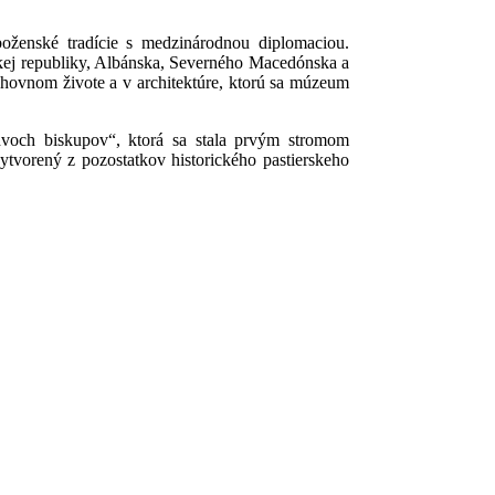
boženské tradície s medzinárodnou diplomaciou.
skej republiky, Albánska, Severného Macedónska a
chovnom živote a v architektúre, ktorú sa múzeum
dvoch biskupov“, ktorá sa stala prvým stromom
tvorený z pozostatkov historického pastierskeho