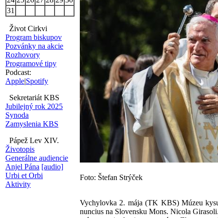
31
Život Cirkvi
Program biskupov
Pozvánky na akcie
Rozhovory
Programové tipy
Podcast:
Apple
|
Spotify
Sekretariát KBS
Jubilejný rok 2025
Synoda
Zamyslenia KBS
Pápež Lev XIV.
Životopis
Generálne audiencie
Anjel Pána
[audio]
Urbi et Orbi
Foto: Štefan Strýček
Aktivity
Vychylovka 2. mája (TK KBS) Múzeu kysuckej
nuncius na Slovensku Mons. Nicola Girasoli