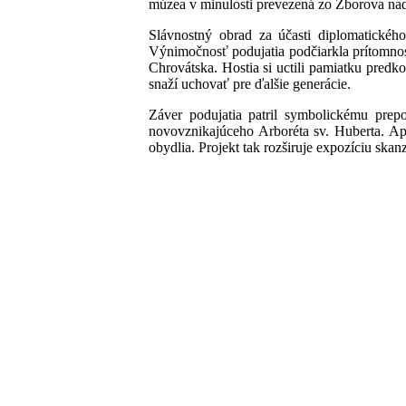
múzea v minulosti prevezená zo Zborova nad B
Slávnostný obrad za účasti diplomatického
Výnimočnosť podujatia podčiarkla prítomnos
Chrovátska. Hostia si uctili pamiatku pred
snaží uchovať pre ďalšie generácie.
Záver podujatia patril symbolickému prep
novovznikajúceho Arboréta sv. Huberta. Apo
obydlia. Projekt tak rozširuje expozíciu ska