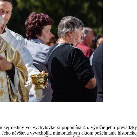
 dediny vo Vychylovke si pripomína 45. výročie jeho prevádzky. Pri
. Jeho návšteva vyvrcholila mimoriadnym aktom požehnania historick