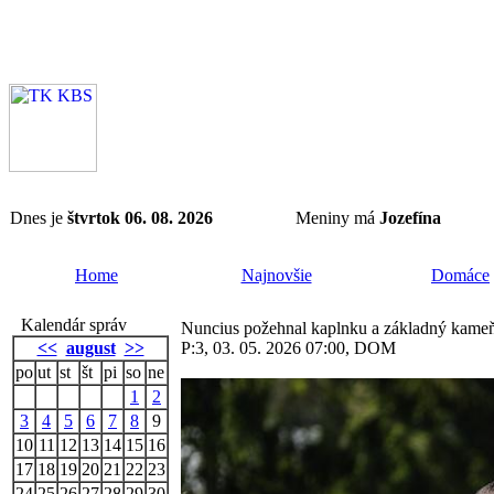
Dnes je
štvrtok 06. 08. 2026
Meniny má
Jozefína
Home
Najnovšie
Domáce
Kalendár správ
Nuncius požehnal kaplnku a základný kameň
<<
august
>>
P:3, 03. 05. 2026 07:00, DOM
po
ut
st
št
pi
so
ne
1
2
3
4
5
6
7
8
9
10
11
12
13
14
15
16
17
18
19
20
21
22
23
24
25
26
27
28
29
30