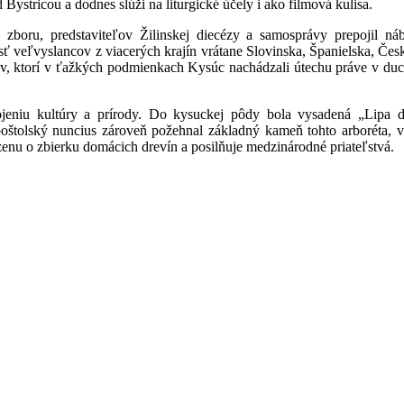
ystricou a dodnes slúži na liturgické účely i ako filmová kulisa.
 zboru, predstaviteľov Žilinskej diecézy a samosprávy prepojil ná
ť veľvyslancov z viacerých krajín vrátane Slovinska, Španielska, Če
kov, ktorí v ťažkých podmienkach Kysúc nachádzali útechu práve v du
ojeniu kultúry a prírody. Do kysuckej pôdy bola vysadená „Lipa 
štolský nuncius zároveň požehnal základný kameň tohto arboréta, vy
nzenu o zbierku domácich drevín a posilňuje medzinárodné priateľstvá.