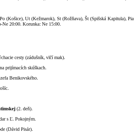
Po (Košice), Ut (Kežmarok), St (Rožňava), Št (Spišská Kapitula), Pia (Ž
So-Ne 20:00. Korunka: Ne 15:00.
chacie cesty (zádušník, vlčí mak).
na prijímacích skúškach.
zefa Benikovského.
ošíc.
atimskej
(2. deň).
ar s Ľ. Pokojným.
de (Dávid Pisár).