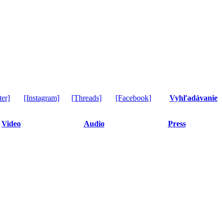
ter]
[Instagram]
[Threads]
[Facebook]
Vyhľadávanie
Video
Audio
Press