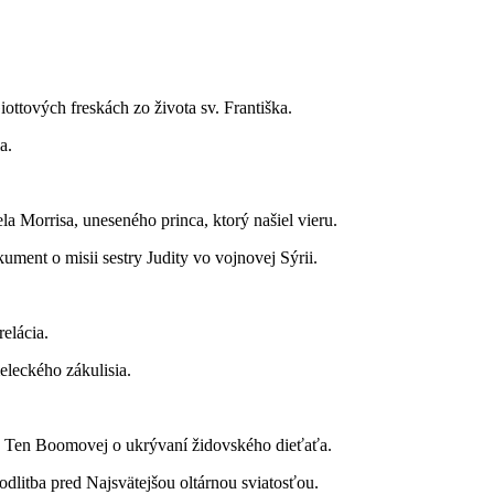
ttových freskách zo života sv. Františka.
a.
a Morrisa, uneseného princa, ktorý našiel vieru.
ment o misii sestry Judity vo vojnovej Sýrii.
elácia.
leckého zákulisia.
 Ten Boomovej o ukrývaní židovského dieťaťa.
dlitba pred Najsvätejšou oltárnou sviatosťou.