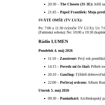
20:30 –
The Chosen (3S 3E):
Ježiš s
21:45 –
Pápež František: Moja pred
SVÄTÉ OMŠE (TV LUX):
Po: 7:00 a 11:30 (výročie TV LUX); Ut: 7:00 
(Fatimská sobota); Ne: 10:00 a 19:30 (kap
Rádio LUMEN
Pondelok 4. máj 2026
11:10 –
Zaostrené:
Prvý rok pontifiká
14:15 –
Povedz mi čo čítaš:
Príbeh ro
20:10 –
Gaučing:
Týždeň dobrovoľníc
22:00 –
Počúvaj srdcom:
Album Run W
Utorok 5. máj 2026
09:30 –
Pamiatkári:
Arcibiskupský pa