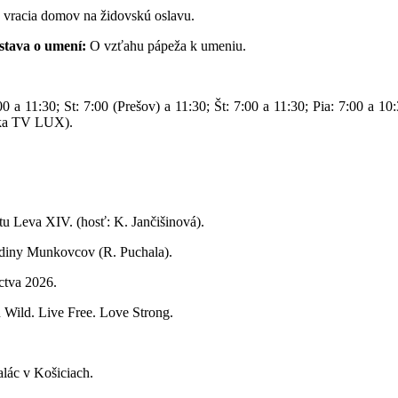
a vracia domov na židovskú oslavu.
stava o umení:
O vzťahu pápeža k umeniu.
a 11:30; St: 7:00 (Prešov) a 11:30; Št: 7:00 a 11:30; Pia: 7:00 a 10:
lnka TV LUX).
tu Leva XIV. (hosť: K. Jančišinová).
diny Munkovcov (R. Puchala).
tva 2026.
ild. Live Free. Love Strong.
lác v Košiciach.