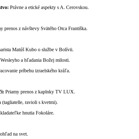
tvo:
Právne a etické aspekty s A. Cerovskou.
y prenos z návštevy Svätého Otca Františka.
rista Matúš Kubo o službe v Bolívii.
Wesleyho a hľadania Božej milosti.
acovanie príbehu izraelského kráľa.
i:
Priamy prenos z kaplnky TV LUX.
tagliatelle, ravioli s kvetmi).
kladateľke hnutia Fokoláre.
hľad na svet.