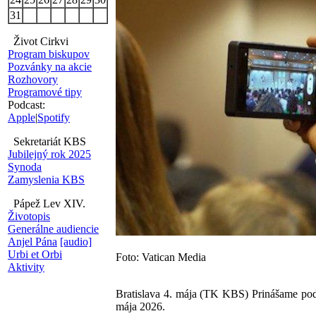
31
Život Cirkvi
Program biskupov
Pozvánky na akcie
Rozhovory
Programové tipy
Podcast:
Apple
|
Spotify
Sekretariát KBS
Jubilejný rok 2025
Synoda
Zamyslenia KBS
Pápež Lev XIV.
Životopis
Generálne audiencie
Anjel Pána
[audio]
Urbi et Orbi
Foto: Vatican Media
Aktivity
Bratislava 4. mája (TK KBS) Prinášame po
mája 2026.