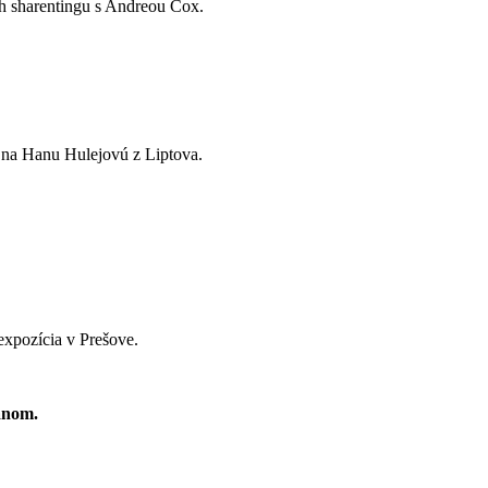
h sharentingu s Andreou Cox.
na Hanu Hulejovú z Liptova.
expozícia v Prešove.
anom.