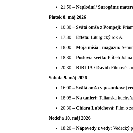
21:50 –
Neplodní / Surogátne maters
Piatok 8. máj 2026
10:30 –
Svätá omša z Pompejí:
Priam
17:30 –
Effeta:
Liturgický rok A.
18:00 –
Moja misia - magazín:
Semina
18:30 –
Poslovia svetla:
Príbeh Johna 
20:30 –
BIBLIA / Dávid:
Filmové spr
Sobota 9. máj 2026
16:00 –
Svätá omša v posunkovej reč
18:05 –
Na tanieri:
Talianska kuchyňa (
20:30 –
Chiara Lubichová:
Film o za
Nedeľa 10. máj 2026
18:20 –
Nápovedy z vedy:
Vedecký po