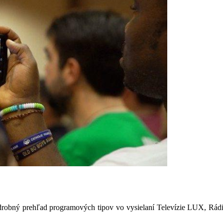
drobný prehľad programových tipov vo vysielaní Televízie LUX, Rá