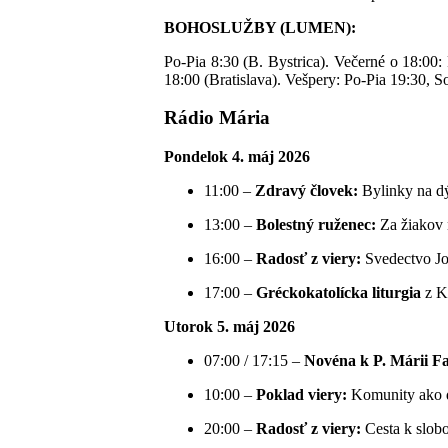
BOHOSLUŽBY (LUMEN):
Po-Pia 8:30 (B. Bystrica). Večerné o 18:00: 
18:00 (Bratislava). Vešpery: Po-Pia 19:30, 
Rádio Mária
Pondelok 4. máj 2026
11:00 –
Zdravý človek:
Bylinky na dý
13:00 –
Bolestný ruženec:
Za žiakov 
16:00 –
Radosť z viery:
Svedectvo Jo
17:00 –
Gréckokatolícka liturgia
z K
Utorok 5. máj 2026
07:00 / 17:15 –
Novéna k P. Márii F
10:00 –
Poklad viery:
Komunity ako d
20:00 –
Radosť z viery:
Cesta k slobo