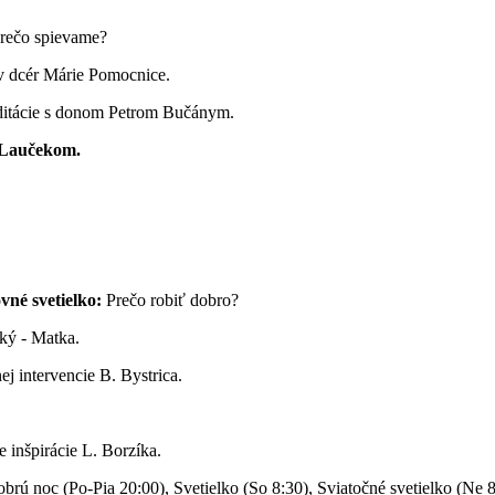
Prečo spievame?
v dcér Márie Pomocnice.
itácie s donom Petrom Bučánym.
 Laučekom.
né svetielko:
Prečo robiť dobro?
ký - Matka.
j intervencie B. Bystrica.
 inšpirácie L. Borzíka.
rú noc (Po-Pia 20:00), Svetielko (So 8:30), Sviatočné svetielko (Ne 8