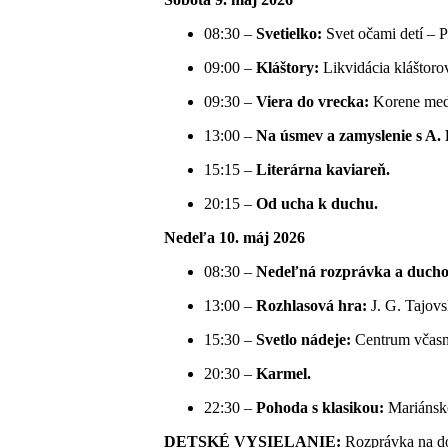
08:30 –
Svetielko:
Svet očami detí – 
09:00 –
Kláštory:
Likvidácia kláštoro
09:30 –
Viera do vrecka:
Korene med
13:00 –
Na úsmev a zamyslenie s A.
15:15 –
Literárna kaviareň.
20:15 –
Od ucha k duchu.
Nedeľa 10. máj 2026
08:30 –
Nedeľná rozprávka a duchov
13:00 –
Rozhlasová hra:
J. G. Tajovs
15:30 –
Svetlo nádeje:
Centrum včasne
20:30 –
Karmel.
22:30 –
Pohoda s klasikou:
Mariánske
DETSKÉ VYSIELANIE:
Rozprávka na dob