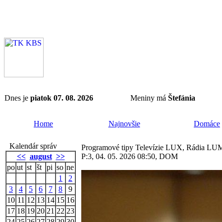
Dnes je
piatok 07. 08. 2026
Meniny má
Štefánia
Home
Najnovšie
Domáce
Kalendár správ
Programové tipy Televízie LUX, Rádia LUM
<<
august
>>
P:3, 04. 05. 2026 08:50, DOM
po
ut
st
št
pi
so
ne
1
2
3
4
5
6
7
8
9
10
11
12
13
14
15
16
17
18
19
20
21
22
23
24
25
26
27
28
29
30