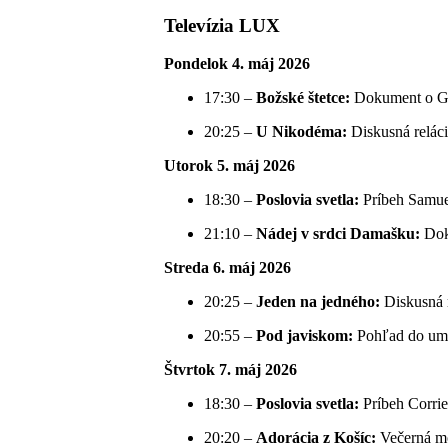
Televízia LUX
Pondelok 4. máj 2026
17:30 –
Božské štetce:
Dokument o Gio
20:25 –
U Nikodéma:
Diskusná reláci
Utorok 5. máj 2026
18:30 –
Poslovia svetla:
Príbeh Samuel
21:10 –
Nádej v srdci Damašku:
Doku
Streda 6. máj 2026
20:25 –
Jeden na jedného:
Diskusná r
20:55 –
Pod javiskom:
Pohľad do ume
Štvrtok 7. máj 2026
18:30 –
Poslovia svetla:
Príbeh Corrie
20:20 –
Adorácia z Košíc:
Večerná mo