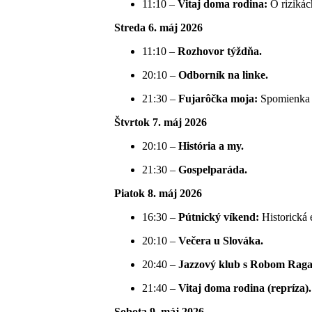
11:10 –
Vitaj doma rodina:
O rizikác
Streda 6. máj 2026
11:10 –
Rozhovor týždňa.
20:10 –
Odborník na linke.
21:30 –
Fujarôčka moja:
Spomienka 
Štvrtok 7. máj 2026
20:10 –
História a my.
21:30 –
Gospelparáda.
Piatok 8. máj 2026
16:30 –
Pútnický víkend:
Historická 
20:10 –
Večera u Slováka.
20:40 –
Jazzový klub s Robom Rag
21:40 –
Vitaj doma rodina (repríza).
Sobota 9. máj 2026