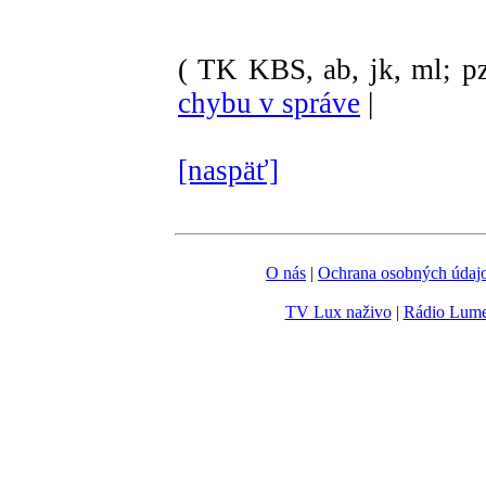
( TK KBS, ab, jk, ml; pz
chybu v správe
|
[naspäť]
O nás
|
Ochrana osobných údaj
TV Lux naživo
|
Rádio Lum