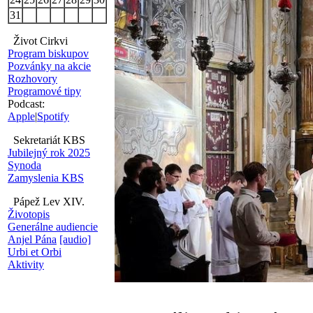
31
Život Cirkvi
Program biskupov
Pozvánky na akcie
Rozhovory
Programové tipy
Podcast:
Apple
|
Spotify
Sekretariát KBS
Jubilejný rok 2025
Synoda
Zamyslenia KBS
Pápež Lev XIV.
Životopis
Generálne audiencie
Anjel Pána
[audio]
Urbi et Orbi
Aktivity