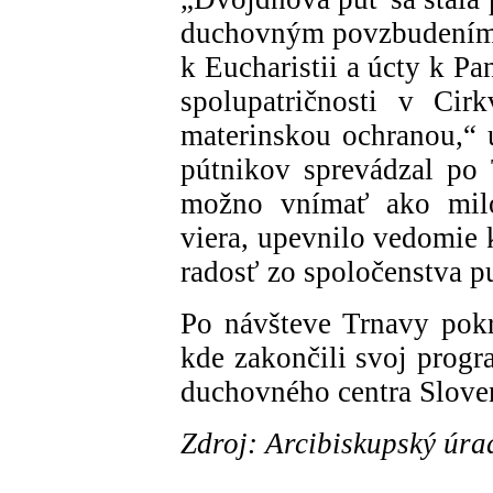
duchovným povzbudením. 
k Eucharistii a úcty k Pa
spolupatričnosti v Cir
materinskou ochranou,“ u
pútnikov sprevádzal po 
možno vnímať ako milos
viera, upevnilo vedomie 
radosť zo spoločenstva pu
Po návšteve Trnavy pokr
kde zakončili svoj prog
duchovného centra Slove
Zdroj: Arcibiskupský úra