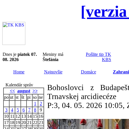
[verzia
Dnes je
piatok 07.
Meniny má
Pošlite tip TK
08. 2026
Štefánia
KBS
Home
Najnovšie
Domáce
Zahrani
Kalendár správ
Bohoslovci z Budapeš
<<
august
>>
Trnavskej arcidiecéze
po
ut
st
št
pi
so
ne
1
2
P:3, 04. 05. 2026 10:05
3
4
5
6
7
8
9
10
11
12
13
14
15
16
17
18
19
20
21
22
23
24
25
26
27
28
29
30