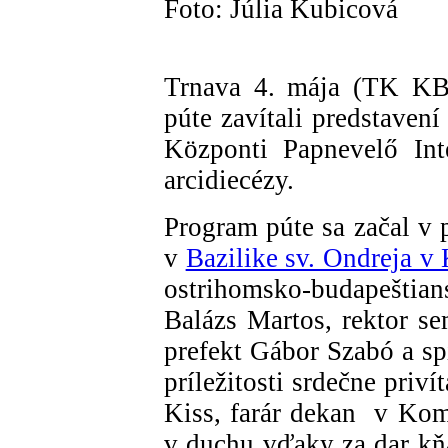
Foto: Júlia Kubicová
Trnava 4. mája (TK KB
púte zavítali predstaven
Központi Papnevelő Int
arcidiecézy.
Program púte sa začal v 
v
Bazilike sv. Ondreja v
ostrihomsko-budapešt
Balázs Martos, rektor se
prefekt Gábor Szabó a spi
príležitosti srdečne priv
Kiss, farár dekan v Komá
v duchu vďaky za dar kň