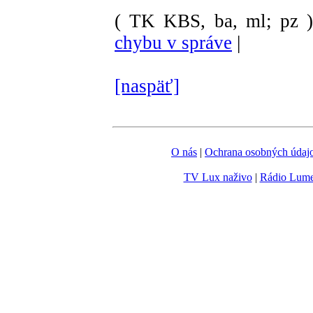
( TK KBS, ba, ml; pz 
chybu v správe
|
[naspäť]
O nás
|
Ochrana osobných údaj
TV Lux naživo
|
Rádio Lum