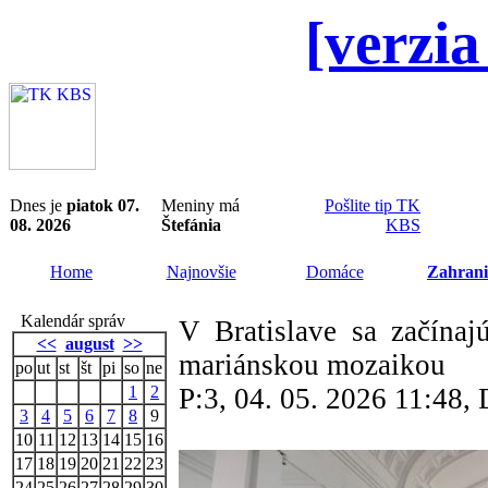
[verzia
Dnes je
piatok 07.
Meniny má
Pošlite tip TK
08. 2026
Štefánia
KBS
Home
Najnovšie
Domáce
Zahrani
Kalendár správ
V Bratislave sa začínaj
<<
august
>>
mariánskou mozaikou
po
ut
st
št
pi
so
ne
1
2
P:3, 04. 05. 2026 11:48
3
4
5
6
7
8
9
10
11
12
13
14
15
16
17
18
19
20
21
22
23
24
25
26
27
28
29
30