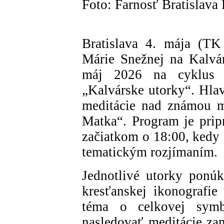
Foto: Farnosť Bratislava 
Bratislava 4. mája (TK
Márie Snežnej na Kalvár
máj 2026 na cyklus 
„Kalvárske utorky“. Hlav
meditácie nad známou m
Matka“. Program je prip
začiatkom o 18:00, kedy 
tematickým rozjímaním.
Jednotlivé utorky ponú
kresťanskej ikonografie
téma o celkovej symb
nasledovať meditácie za