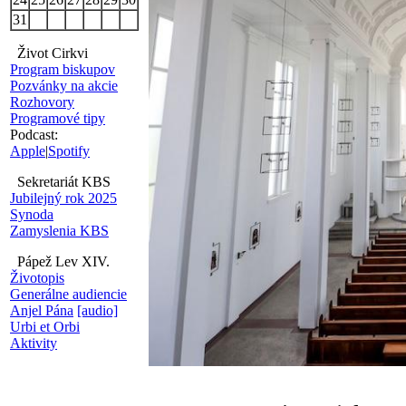
31
Život Cirkvi
Program biskupov
Pozvánky na akcie
Rozhovory
Programové tipy
Podcast:
Apple
|
Spotify
Sekretariát KBS
Jubilejný rok 2025
Synoda
Zamyslenia KBS
Pápež Lev XIV.
Životopis
Generálne audiencie
Anjel Pána
[audio]
Urbi et Orbi
Aktivity