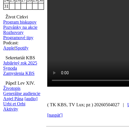
31
Život Cirkvi
Program biskupov
Pozvánky na akcie
Rozhovory
Programové tipy
Podcast:
Apple
|
Spotify
Sekretariát KBS
Jubilejný rok 2025
Synoda
Zamyslenia KBS
Pápež Lev XIV.
Životopis
Generálne audiencie
Anjel Pána
[audio]
Urbi et Orbi
( TK KBS, TV Lux; pz )
20260504027 |
Aktivity
[naspäť]