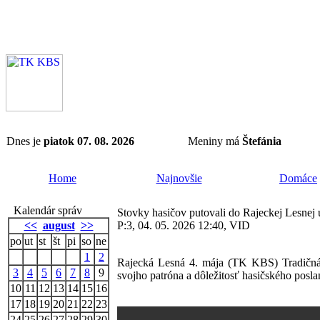
Dnes je
piatok 07. 08. 2026
Meniny má
Štefánia
Home
Najnovšie
Domáce
Kalendár správ
Stovky hasičov putovali do Rajeckej Lesnej uc
<<
august
>>
P:3, 04. 05. 2026 12:40, VID
po
ut
st
št
pi
so
ne
1
2
Rajecká Lesná 4. mája (TK KBS) Tradičná p
3
4
5
6
7
8
9
svojho patróna a dôležitosť hasičského poslan
10
11
12
13
14
15
16
17
18
19
20
21
22
23
24
25
26
27
28
29
30