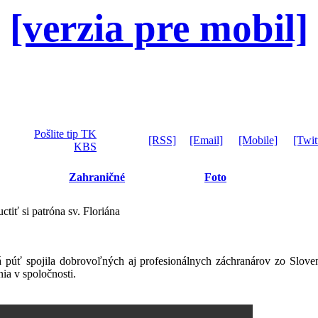
[verzia pre mobil]
Pošlite tip TK
[RSS]
[Email]
[Mobile]
[Twit
KBS
Zahraničné
Foto
tiť si patróna sv. Floriána
úť spojila dobrovoľných aj profesionálnych záchranárov zo Slovens
ia v spoločnosti.