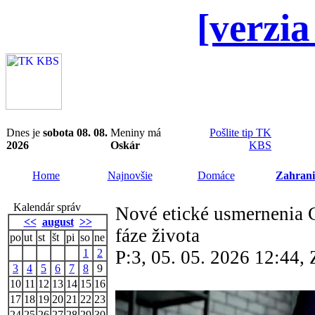
[verzia
Dnes je
sobota 08. 08.
Meniny má
Pošlite tip TK
2026
Oskár
KBS
Home
Najnovšie
Domáce
Zahrani
Kalendár správ
Nové etické usmernenia C
<<
august
>>
fáze života
po
ut
st
št
pi
so
ne
1
2
P:3, 05. 05. 2026 12:44
3
4
5
6
7
8
9
10
11
12
13
14
15
16
17
18
19
20
21
22
23
24
25
26
27
28
29
30