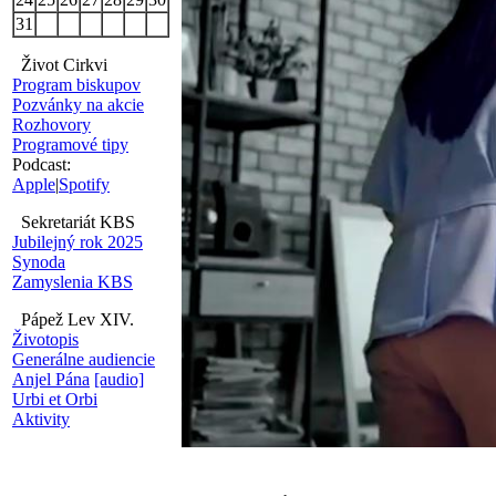
31
Život Cirkvi
Program biskupov
Pozvánky na akcie
Rozhovory
Programové tipy
Podcast:
Apple
|
Spotify
Sekretariát KBS
Jubilejný rok 2025
Synoda
Zamyslenia KBS
Pápež Lev XIV.
Životopis
Generálne audiencie
Anjel Pána
[audio]
Urbi et Orbi
Aktivity