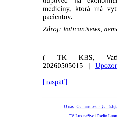
odpoveď na ekonomic
medicíny, ktorá má vyt
pacientov.
Zdroj: VaticanNews, nem
( TK KBS, Vati
20260505015 |
Upozor
[naspäť]
O nás
|
Ochrana osobných údaj
TV Lux naživo
|
Rádio Lum