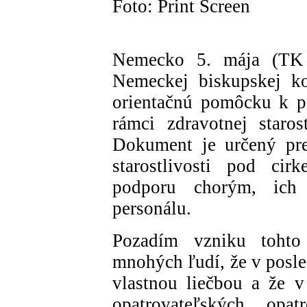
Foto: Print Screen
Nemecko 5. mája (TK
Nemeckej biskupskej ko
orientačnú pomôcku k p
rámci zdravotnej staros
Dokument je určený pre 
starostlivosti pod ci
podporu chorým, ich
personálu.
Pozadím vzniku tohto
mnohých ľudí, že v posled
vlastnou liečbou a že 
opatrovateľských op