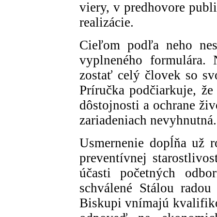
viery, v predhovore publ
realizácie.
Cieľom podľa neho nesm
vyplneného formulára. 
zostať celý človek so sv
Príručka podčiarkuje, že
dôstojnosti a ochrane živ
zariadeniach nevyhnutná.
Usmernenie dopĺňa už r
preventívnej starostlivo
účasti početných odbo
schválené Stálou radou
Biskupi vnímajú kvalifi