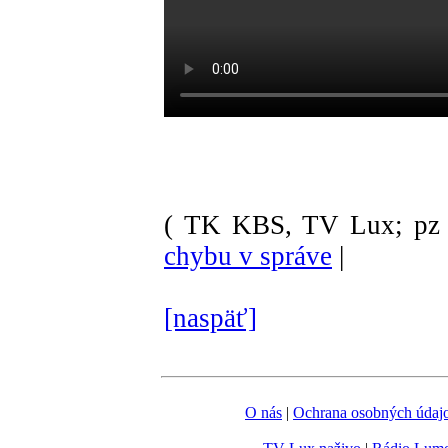
( TK KBS, TV Lux; pz 
chybu v správe
|
[naspäť]
O nás
|
Ochrana osobných údaj