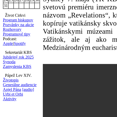
svetovú premiéru imerzn
31
názvom „Revelations“, kt
Život Cirkvi
Program biskupov
kopíruje vatikánsky skvo
Pozvánky na akcie
Rozhovory
Vatikánskymi múzeami 
Programové tipy
zážitok, ale aj ako m
Podcast:
Apple
|
Spotify
Medzinárodným eucharis
Sekretariát KBS
Jubilejný rok 2025
Synoda
Zamyslenia KBS
Pápež Lev XIV.
Životopis
Generálne audiencie
Anjel Pána
[audio]
Urbi et Orbi
Aktivity