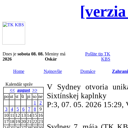
[verzia
Dnes je
sobota 08. 08.
Meniny má
Pošlite tip TK
2026
Oskár
KBS
Home
Najnovšie
Domáce
Zahrani
Kalendár správ
V Sydney otvoria uniká
<<
august
>>
Sixtínskej kaplnky
po
ut
st
št
pi
so
ne
1
2
P:3, 07. 05. 2026 15:29,
3
4
5
6
7
8
9
10
11
12
13
14
15
16
17
18
19
20
21
22
23
Sydney 7. mája (TK KBS
24
25
26
27
28
29
30