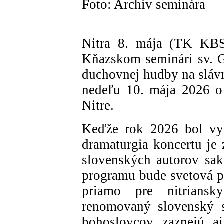
Foto: Archív seminára
Nitra 8. mája (TK KBS
Kňazskom seminári sv. G
duchovnej hudby na slávn
nedeľu 10. mája 2026 o
Nitre.
Keďže rok 2026 bol vyh
dramaturgia koncertu je 
slovenských autorov sa
programu bude svetová pr
priamo pre nitrians
renomovaný slovenský s
bohoslovcov zaznejú aj