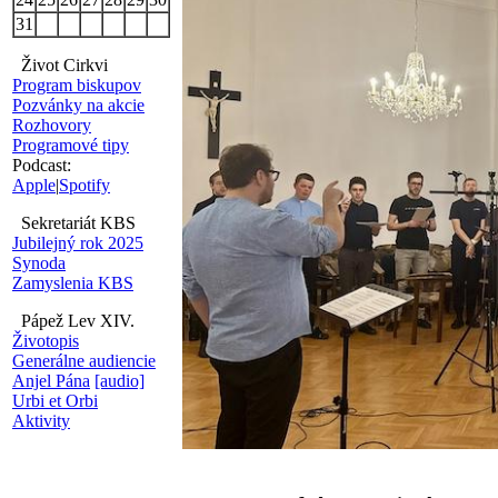
31
Život Cirkvi
Program biskupov
Pozvánky na akcie
Rozhovory
Programové tipy
Podcast:
Apple
|
Spotify
Sekretariát KBS
Jubilejný rok 2025
Synoda
Zamyslenia KBS
Pápež Lev XIV.
Životopis
Generálne audiencie
Anjel Pána
[audio]
Urbi et Orbi
Aktivity