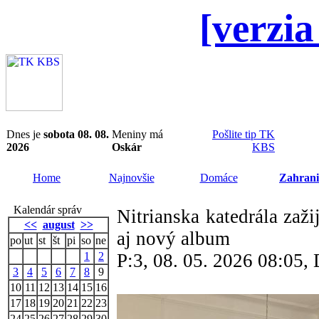
[verzia
Dnes je
sobota 08. 08.
Meniny má
Pošlite tip TK
2026
Oskár
KBS
Home
Najnovšie
Domáce
Zahrani
Kalendár správ
Nitrianska katedrála zaž
<<
august
>>
aj nový album
po
ut
st
št
pi
so
ne
1
2
P:3, 08. 05. 2026 08:05
3
4
5
6
7
8
9
10
11
12
13
14
15
16
17
18
19
20
21
22
23
24
25
26
27
28
29
30