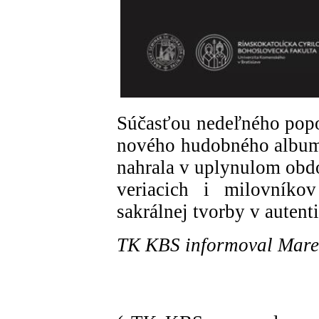
Súčasťou nedeľného popo
nového hudobného albumu
nahrala v uplynulom obdo
veriacich i milovníko
sakrálnej tvorby v autent
TK KBS informoval Mare