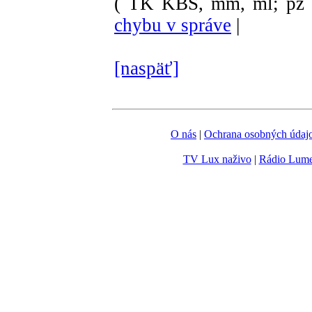
( TK KBS, mm, ml; pz 
chybu v správe
|
[naspäť]
O nás
|
Ochrana osobných údaj
TV Lux naživo
|
Rádio Lum