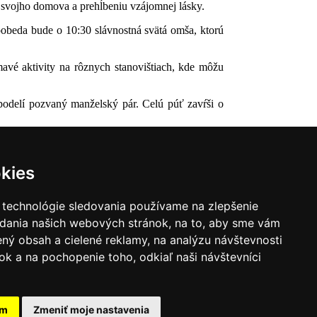
 svojho domova a prehĺbeniu vzájomnej lásky.
obeda bude o 10:30 slávnostná svätá omša, ktorú
avé aktivity na rôznych stanovištiach, kde môžu
podelí pozvaný manželský pár. Celú púť zavŕši o
kies
 technológie sledovania používame na zlepšenie
adania našich webových stránok, na to, aby sme vám
ný obsah a cielené reklamy, na analýzu návštevnosti
k a na pochopenie toho, odkiaľ naši návštevníci
|
Zoznam hovorcov diecéz
y
|
Výveska
|
Do kostola
am
Zmeniť moje nastavenia