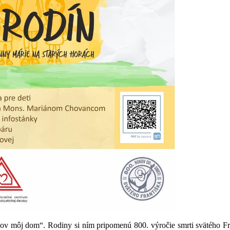
v môj dom“. Rodiny si ním pripomenú 800. výročie smrti svätého Fran