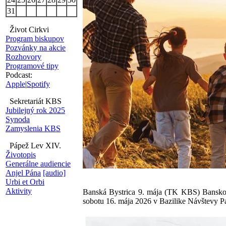
31
Život Cirkvi
Program biskupov
Pozvánky na akcie
Rozhovory
Programové tipy
Podcast:
Apple
|
Spotify
Sekretariát KBS
Jubilejný rok 2025
Synoda
Zamyslenia KBS
Pápež Lev XIV.
Životopis
Generálne audiencie
Anjel Pána
[audio]
Urbi et Orbi
Aktivity
Banská Bystrica 9. mája (TK KBS) Banskoby
sobotu 16. mája 2026 v Bazilike Návštevy P