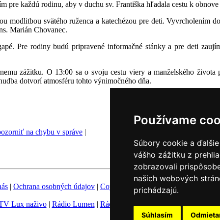
m pre každú rodinu, aby v duchu sv. Františka hľadala cestu k obnove
u modlitbou svätého ruženca a katechézou pre deti. Vyvrcholením do
ns. Marián Chovanec.
pé. Pre rodiny budú pripravené informačné stánky a pre deti zaujím
nemu zážitku. O 13:00 sa o svoju cestu viery a manželského života 
hudba dotvorí atmosféru tohto výnimočného dňa.
Používame coo
ozorniť na chybu v správe
|
Súbory cookie a ďalšie
vášho zážitku z prehli
zobrazovali prispôsobe
našich webových stráno
nás
|
Ochrana osobných údajov
|
Copyright
|
Fotobanka
|
Hovorca KBS
prichádzajú.
TV Lux naživo
|
Rádio Lumen
|
Rádio Vatikán
|
SSV
|
Katolícke novin
Súhlasím
Odmiet