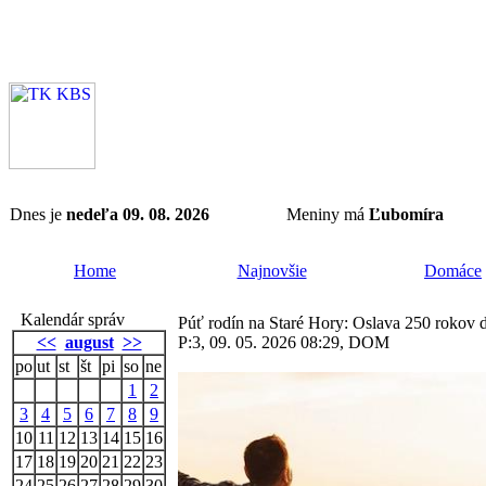
Dnes je
nedeľa 09. 08. 2026
Meniny má
Ľubomíra
Home
Najnovšie
Domáce
Kalendár správ
Púť rodín na Staré Hory: Oslava 250 rokov d
<<
august
>>
P:3, 09. 05. 2026 08:29, DOM
po
ut
st
št
pi
so
ne
1
2
3
4
5
6
7
8
9
10
11
12
13
14
15
16
17
18
19
20
21
22
23
24
25
26
27
28
29
30