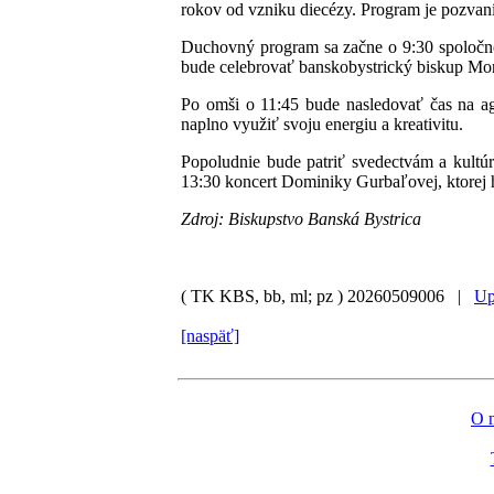
rokov od vzniku diecézy. Program je pozvaní
Duchovný program sa začne o 9:30 spoločno
bude celebrovať banskobystrický biskup Mo
Po omši o 11:45 bude nasledovať čas na aga
naplno využiť svoju energiu a kreativitu.
Popoludnie bude patriť svedectvám a kultúr
13:30 koncert Dominiky Gurbaľovej, ktorej 
Zdroj: Biskupstvo Banská Bystrica
( TK KBS, bb, ml; pz )
20260509006 |
Up
[naspäť]
O 