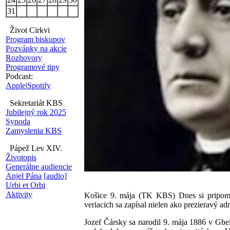
31
Život Cirkvi
Program biskupov
Pozvánky na akcie
Rozhovory
Programové tipy
Podcast:
Apple
|
Spotify
Sekretariát KBS
Jubilejný rok 2025
Synoda
Zamyslenia KBS
Pápež Lev XIV.
Životopis
Generálne audiencie
Anjel Pána
[audio]
Urbi et Orbi
Aktivity
Košice 9. mája (TK KBS) Dnes si pripomín
veriacich sa zapísal nielen ako prezieravý a
Jozef Čársky sa narodil 9. mája 1886 v Gbel