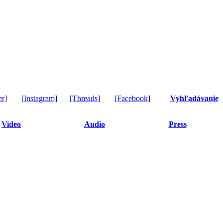
er]
[Instagram]
[Threads]
[Facebook]
Vyhľadávanie
Video
Audio
Press