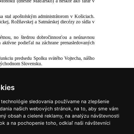
v Monoku (dnešné Maďarsko) a neskôr ako farár v
sa stal apoštolským administrátorom v Košiciach.
ckej, Rožňavskej a Satmárskej diecézy zo sídla v
étnou, no štedrou dobročinnosťou a neúnavnou
a aktívne podieľal na záchrane prenasledovaných
funkciu predsedu Spolku svätého Vojtecha, nášho
a východnom Slovensku.
kies
 technológie sledovania používame na zlepšenie
adania našich webových stránok, na to, aby sme vám
ný obsah a cielené reklamy, na analýzu návštevnosti
k a na pochopenie toho, odkiaľ naši návštevníci
|
Zoznam hovorcov diecéz