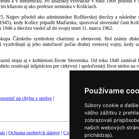
Viedni a v Innsbrucku. Po kňazskej vysviacke v roku 1909 pôsobil 
im kňazom aj ako profesor seminára v Košiciach.
5. Najprv pôsobil ako administrátor Rožňavskej diecézy a následne 
45), kedy Košice pripadli Maďarsku, spravoval slovenské časti Koši
u 1946 a diecézu viedol až do svojej smrti 11. marca 1962.
skupa Čárskeho symbolom charizmy a obetavosti. Bol známy diskr
 vyzdvihujú aj jeho statočnosť počas druhej svetovej vojny, kedy s
aznú stopu aj v kultúrnom živote Slovenska. Od roku 1940 zastával 
 dielo zostávajú inšpiráciou pre cirkevný i spoločenský život nielen n
Používame coo
ozorniť na chybu v správe
|
Súbory cookie a ďalšie
vášho zážitku z prehli
zobrazovali prispôsobe
našich webových stráno
nás
|
Ochrana osobných údajov
|
Copyright
|
Fotobanka
|
Hovorca KBS
prichádzajú.