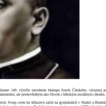
ame 140. výročie narodenia biskupa Jozefa Čárskeho, výraznej po
dministrátor, ale predovšetkým ako človek s hlbokým sociálnym cítením.
och. Svoju cestu ku kňazstvu začal na gymnáziách v Skalici a Bratisl