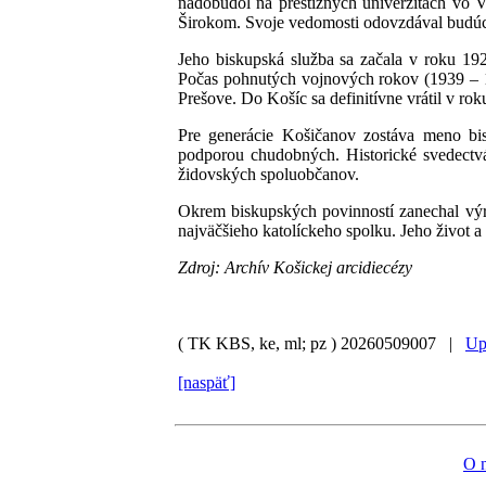
nadobudol na prestížnych univerzitách vo 
Širokom. Svoje vedomosti odovzdával budúc
Jeho biskupská služba sa začala v roku 192
Počas pohnutých vojnových rokov (1939 – 19
Prešove. Do Košíc sa definitívne vrátil v rok
Pre generácie Košičanov zostáva meno bi
podporou chudobných. Historické svedectvá
židovských spoluobčanov.
Okrem biskupských povinností zanechal výr
najväčšieho katolíckeho spolku. Jeho život a
Zdroj: Archív Košickej arcidiecézy
( TK KBS, ke, ml; pz )
20260509007 |
Up
[naspäť]
O 