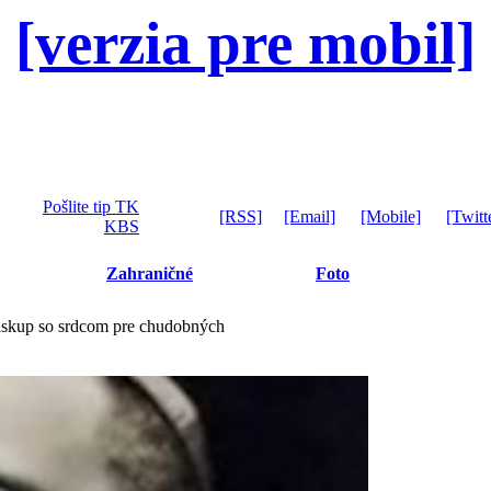
[verzia pre mobil]
Pošlite tip TK
[RSS]
[Email]
[Mobile]
[Twitt
KBS
Zahraničné
Foto
Biskup so srdcom pre chudobných