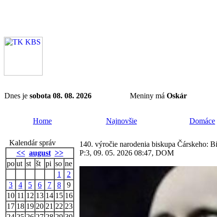
Dnes je
sobota 08. 08. 2026
Meniny má
Oskár
Home
Najnovšie
Domáce
Kalendár správ
140. výročie narodenia biskupa Čárskeho: 
<<
august
>>
P:3, 09. 05. 2026 08:47, DOM
po
ut
st
št
pi
so
ne
1
2
3
4
5
6
7
8
9
10
11
12
13
14
15
16
17
18
19
20
21
22
23
24
25
26
27
28
29
30