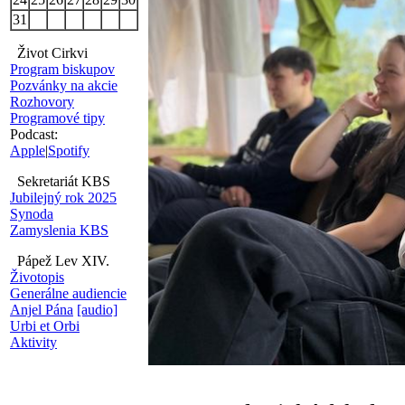
31
Život Cirkvi
Program biskupov
Pozvánky na akcie
Rozhovory
Programové tipy
Podcast:
Apple
|
Spotify
Sekretariát KBS
Jubilejný rok 2025
Synoda
Zamyslenia KBS
Pápež Lev XIV.
Životopis
Generálne audiencie
Anjel Pána
[audio]
Urbi et Orbi
Aktivity