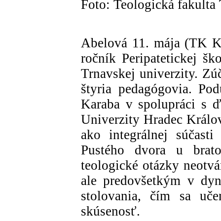
Foto: Teologická fakulta
Abelová 11. mája (TK KB
ročník Peripatetickej šk
Trnavskej univerzity. Zú
štyria pedagógovia. Podu
Karaba v spolupráci s ď
Univerzity Hradec Králov
ako integrálnej súčast
Pustého dvora u brato
teologické otázky neotvá
ale predovšetkým v dyn
stolovania, čím sa uč
skúsenosť.