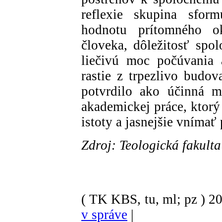
reflexie skupina sfor
hodnotu prítomného o
človeka, dôležitosť spol
liečivú moc počúvania 
rastie z trpezlivo budov
potvrdilo ako účinná m
akademickej práce, ktorý
istoty a jasnejšie vnímať
Zdroj: Teologická fakult
( TK KBS, tu, ml; pz )
2
v správe
|