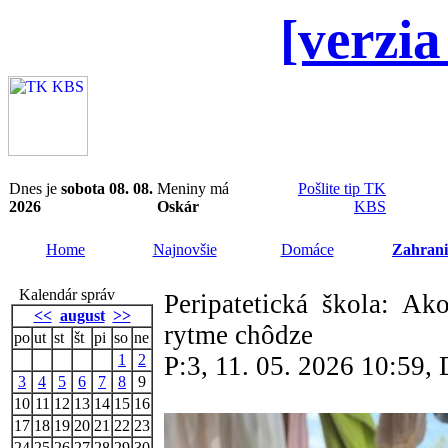
[verzia
Dnes je
sobota 08. 08.
Meniny má
Pošlite tip TK
2026
Oskár
KBS
Home
Najnovšie
Domáce
Zahrani
Kalendár správ
Peripatetická škola: Ako
<<
august
>>
rytme chôdze
po
ut
st
št
pi
so
ne
1
2
P:3, 11. 05. 2026 10:59
3
4
5
6
7
8
9
10
11
12
13
14
15
16
17
18
19
20
21
22
23
24
25
26
27
28
29
30