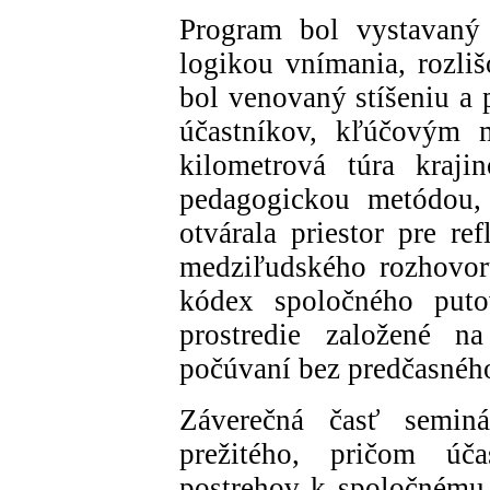
Program bol vystavaný 
logikou vnímania, rozli
bol venovaný stíšeniu a
účastníkov, kľúčovým
kilometrová túra kraji
pedagogickou metódou,
otvárala priestor pre re
medziľudského rozhovoru
kódex spoločného putov
prostredie založené n
počúvaní bez predčasnéh
Záverečná časť seminá
prežitého, pričom úča
postrehov k spoločnému