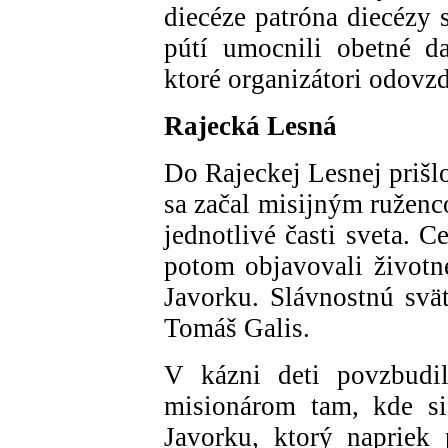
diecéze patróna diecézy 
pútí umocnili obetné da
ktoré organizátori odovz
Rajecká Lesná
Do Rajeckej Lesnej prišlo
sa začal misijným ruženc
jednotlivé časti sveta. 
potom objavovali životné
Javorku. Slávnostnú svä
Tomáš Galis.
V kázni deti povzbudi
misionárom tam, kde si
Javorku, ktorý napriek 