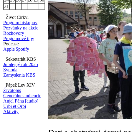
31
Život Cirkvi
Program biskupov
Pozvánky na akcie
Rozhovory
Programové tipy
Podcast:
Apple
|
Spotify
Sekretariát KBS
Jubilejný rok 2025
Synoda
Zamyslenia KBS
Pápež Lev XIV.
Životopis
Generálne audiencie
Anjel Pána
[audio]
Urbi et Orbi
Aktivity