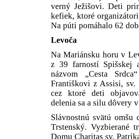
verný Ježišovi. Deti pr
kefiek, ktoré organizátor
Na púti pomáhalo 62 dob
Levoča
Na Mariánsku horu v Lev
z 39 farností Spišskej 
názvom „Cesta Srdca“
Františkovi z Assisi, sv
cez ktoré deti objavov
delenia sa a silu dôvery 
Slávnostnú svätú omšu c
Trstenský. Vyzbierané tr
Domu Charitas sv. Patrik