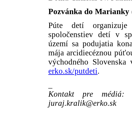
Pozvánka do Marianky (2
Púte detí organizuj
spoločenstiev detí v s
území sa podujatia kona
mája arcidiecéznou púťo
východného Slovenska v
erko.sk/putdeti
.
_
Kontakt pre médiá: 
juraj.kralik@erko.sk