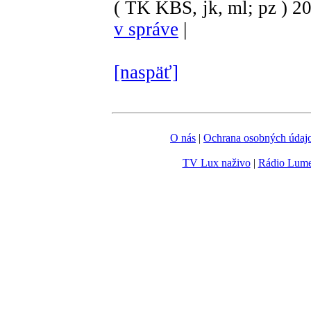
( TK KBS, jk, ml; pz )
2
v správe
|
[naspäť]
O nás
|
Ochrana osobných údaj
TV Lux naživo
|
Rádio Lum