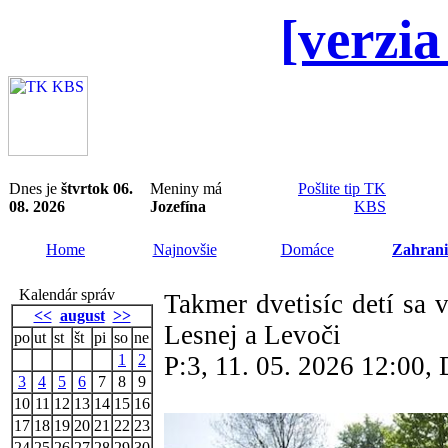
[verzia
Dnes je
štvrtok 06.
Meniny má
Pošlite tip TK
08. 2026
Jozefína
KBS
Home
Najnovšie
Domáce
Zahrani
Kalendár správ
Takmer dvetisíc detí sa 
<<
august
>>
Lesnej a Levoči
po
ut
st
št
pi
so
ne
1
2
P:3, 11. 05. 2026 12:00
3
4
5
6
7
8
9
10
11
12
13
14
15
16
17
18
19
20
21
22
23
24
25
26
27
28
29
30