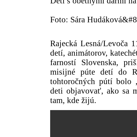
Deti s obetnými darmi na 
Foto: Sára Hudáková&#8
Rajecká Lesná/Levoča 1
detí, animátorov, kateché
farností Slovenska, pr
misijné púte detí do 
tohtoročných pútí bolo
deti objavovať, ako sa 
tam, kde žijú.