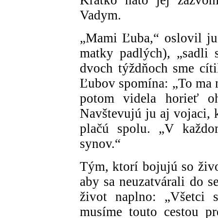
Vadym.
„Mami Ľuba,“ oslovil ju 
matky padlých), „sadli 
dvoch týždňoch sme cítil
Ľubov spomína: „To ma 
potom videla horieť o
Navštevujú ju aj vojaci, 
plačú spolu. „V každo
synov.“
Tým, ktorí bojujú so živ
aby sa neuzatvárali do se
život naplno: „Všetci
musíme touto cestou pr