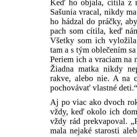
Keď ho objala, cítila 
Sašunia vracal, nikdy ma
ho hádzal do práčky, aby
pach som cítila, keď nám
Všetky som ich vyložil
tam a s tým oblečením sa 
Periem ich a vraciam na 
Žiadna matka nikdy nep
rakve, alebo nie. A na c
pochovávať vlastné deti.
Aj po viac ako dvoch rok
vždy, keď okolo ich domu
vždy rád prekvapoval. „
mala nejaké starosti ale