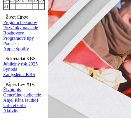
31
Život Cirkvi
Program biskupov
Pozvánky na akcie
Rozhovory
Programové tipy
Podcast:
Apple
|
Spotify
Sekretariát KBS
Jubilejný rok 2025
Synoda
Zamyslenia KBS
Pápež Lev XIV.
Životopis
Generálne audiencie
Anjel Pána
[audio]
Urbi et Orbi
Aktivity