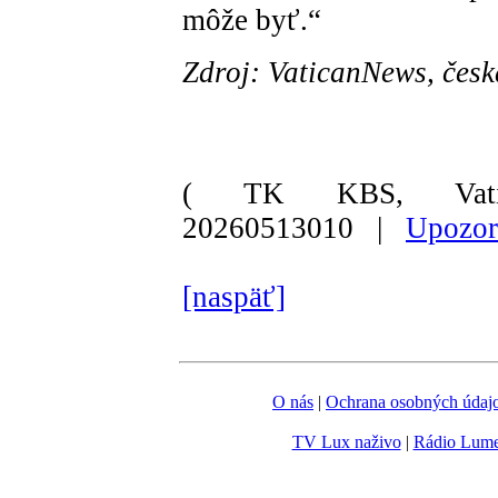
môže byť.“
Zdroj: VaticanNews, česk
( TK KBS, Vati
20260513010 |
Upozor
[naspäť]
O nás
|
Ochrana osobných údaj
TV Lux naživo
|
Rádio Lum