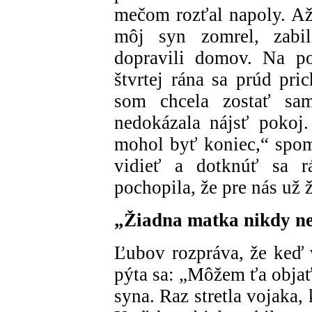
mečom rozťal napoly. Až
môj syn zomrel, zabil
dopravili domov. Na po
štvrtej rána sa prúd pri
som chcela zostať sa
nedokázala nájsť pokoj
mohol byť koniec,“ spo
vidieť a dotknúť sa 
pochopila, že pre nás už 
„Žiadna matka nikdy ne
Ľubov rozpráva, že keď v
pýta sa: „Môžem ťa objať
syna. Raz stretla vojaka, 