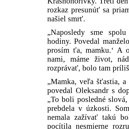
Krasnohorivky. Tretí deň
rozkaz presunúť sa priam
našiel smrť.
„Naposledy sme spolu 
hodiny. Povedal manželov
prosím ťa, mamku.‘ A o
nami, máme život, nád
rozprávať, bolo tam príli
„Mamka, veľa šťastia, a 
povedal Oleksandr s do
„To boli posledné slová,
prebdela v úzkosti. So
nemala zažívať takú bo
pocítila nesmierne roz