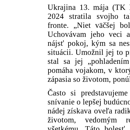
Ukrajina 13. mája (TK 
2024 stratila svojho t
fronte. „Niet väčšej bo
Uchovávam jeho veci a
nájsť pokoj, kým sa nes
situácii. Umožnil jej to
stal sa jej „pohladení
pomáha vojakom, v ktorýc
zápasia so životom, ponú
Často si predstavujeme
snívanie o lepšej budúcno
nádej získava oveľa radi
životom, vedomým ro
všetkému. Táto bolesť 