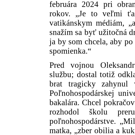
februára 2024 pri obra
rokov. „Je to veľmi ťa
vatikánskym médiám, „a
snažím sa byť užitočná 
ja by som chcela, aby po 
spomienka.“
Pred vojnou Oleksandr
službu; dostal totiž odk
brat tragicky zahynul
Poľnohospodárskej univer
bakalára. Chcel pokračova
rozhodol školu pre
poľnohospodárstve. „Mil
matka, „zber obilia a kuk