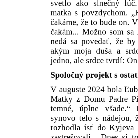
svetlo ako slnečný lúč
matka s povzdychom. „K
čakáme, že to bude on. Vi
čakám... Možno som sa 
nedá sa povedať, že by 
akým moja duša a srdc
jedno, ale srdce tvrdí: O
Spoločný projekt s ost
V auguste 2024 bola Ľub
Matky z Domu Padre Pia
temné, úplne všade.“ 
synovo telo s nádejou, 
rozhodla ísť do Kyjeva 
zastrešovali. „Dnes si 