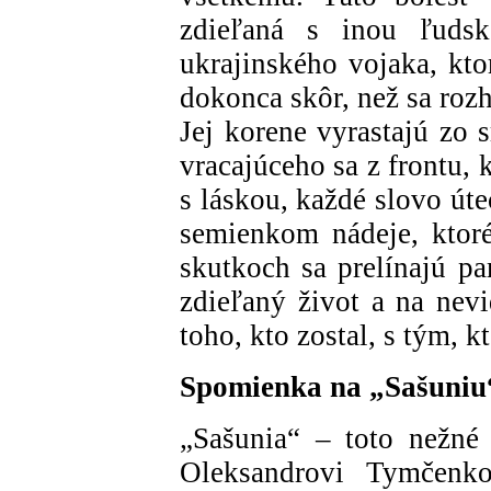
zdieľaná s inou ľuds
ukrajinského vojaka, kto
dokonca skôr, než sa rozh
Jej korene vyrastajú zo 
vracajúceho sa z frontu,
s láskou, každé slovo út
semienkom nádeje, ktor
skutkoch sa prelínajú pa
zdieľaný život a na nevi
toho, kto zostal, s tým, k
Spomienka na „Sašuniu
„Sašunia“ – toto nežn
Oleksandrovi Tymčenko