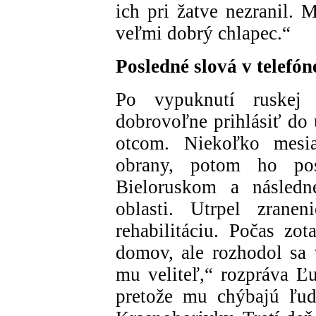
ich pri žatve nezranil. 
veľmi dobrý chlapec.“
Posledné slová v telefón
Po vypuknutí ruskej 
dobrovoľne prihlásiť do 
otcom. Niekoľko mesiac
obrany, potom ho po
Bieloruskom a násled
oblasti. Utrpel zranen
rehabilitáciu. Počas zo
domov, ale rozhodol sa v
mu veliteľ,“ rozpráva Ľu
pretože mu chýbajú ľud