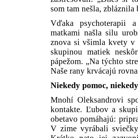
som tam nešla, zbláznila
Vďaka psychoterapii a 
matkami našla silu urob
znova si všimla kvety v 
skupinou matiek neskôr 
pápežom. „Na týchto stre
Naše rany krvácajú rov
Niekedy pomoc, niekedy 
Mnohí Oleksandrovi spo
kontakte. Ľubov a skupi
obetavo pomáhajú: pripra
V zime vyrábali sviečky
Krátko nato jej zazvon