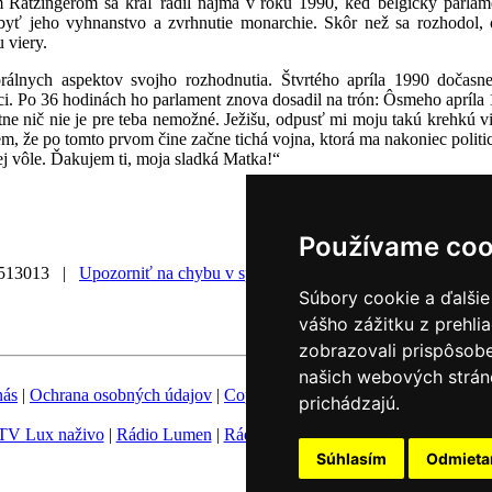
Ratzingerom sa kráľ radil najmä v roku 1990, keď belgický parlame
 jeho vyhnanstvo a zvrhnutie monarchie. Skôr než sa rozhodol, odi
 viery.
orálnych aspektov svojho rozhodnutia. Štvrtého apríla 1990 dočas
i. Po 36 hodinách ho parlament znova dosadil na trón: Ôsmeho apríla 
ne nič nie je pre teba nemožné. Ježišu, odpusť mi moju takú krehkú vie
m, že po tomto prvom čine začne tichá vojna, ktorá ma nakoniec politick
ej vôle. Ďakujem ti, moja sladká Matka!“
Používame coo
0513013 |
Upozorniť na chybu v správe
|
Súbory cookie a ďalšie
vášho zážitku z prehli
zobrazovali prispôsobe
našich webových stráno
nás
|
Ochrana osobných údajov
|
Copyright
|
Fotobanka
|
Hovorca KBS
prichádzajú.
TV Lux naživo
|
Rádio Lumen
|
Rádio Vatikán
|
SSV
|
Katolícke novin
Súhlasím
Odmiet
Nastavenie Cookies