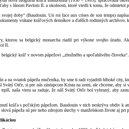
la nová biografia kráľa Baudouina (1930 – 1993), spracovaná okrem
ťahy s Jánom Pavlom II. a okolnosti, ktoré viedli k tomu, že odmietol 
svojej doby“ (Baudouin. Un roi face aux crises de son temps) napísal
okumenty vrátane kráľových denníkov a ďalších rodinných archívov, kt
, ktorou sa belgický monarcha riadil pri výkone svojho úradu. Ako
l II.
belgický kráľ v novom pápežovi „zbožného a spoľahlivého človeka“. V 
ín a na sviatok pápeža mučeníka, by sme ti radi vyjadrili hlboké city, 
í Svätý Otče, si pre nás zástupcom Krista na zemi, ale chceme, aby si v
trpíš, naša viera sa raduje, že náš Svätý Otče bol vybraný, aby zast
retnutí kráľa s poľským pápežom. Baudouin v nich neskrýva obdiv k atmo
 slová pápeža sú pre neho zdrojom útechy v manželskom živote aj pri 
dikáciou