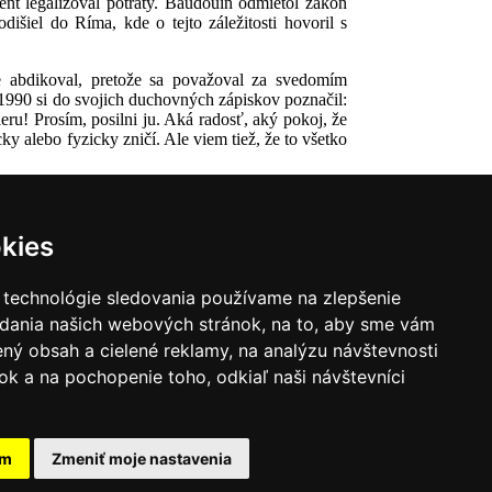
nt legalizoval potraty. Baudouin odmietol zákon
šiel do Ríma, kde o tejto záležitosti hovoril s
ne abdikoval, pretože sa považoval za svedomím
1990 si do svojich duchovných zápiskov poznačil:
ru! Prosím, posilni ju. Aká radosť, aký pokoj, že
y alebo fyzicky zničí. Ale viem tiež, že to všetko
kies
 technológie sledovania používame na zlepšenie
adania našich webových stránok, na to, aby sme vám
ný obsah a cielené reklamy, na analýzu návštevnosti
k a na pochopenie toho, odkiaľ naši návštevníci
|
Zoznam hovorcov diecéz
y
|
Výveska
|
Do kostola
am
Zmeniť moje nastavenia