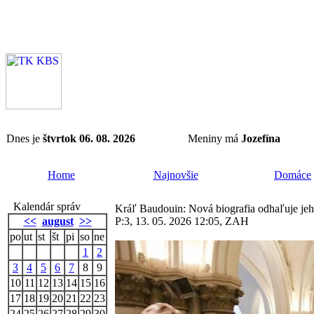
Dnes je
štvrtok 06. 08. 2026
Meniny má
Jozefína
Home
Najnovšie
Domáce
Kalendár správ
Kráľ Baudouin: Nová biografia odhaľuje jeh
<<
august
>>
P:3, 13. 05. 2026 12:05, ZAH
po
ut
st
št
pi
so
ne
1
2
3
4
5
6
7
8
9
10
11
12
13
14
15
16
17
18
19
20
21
22
23
24
25
26
27
28
29
30