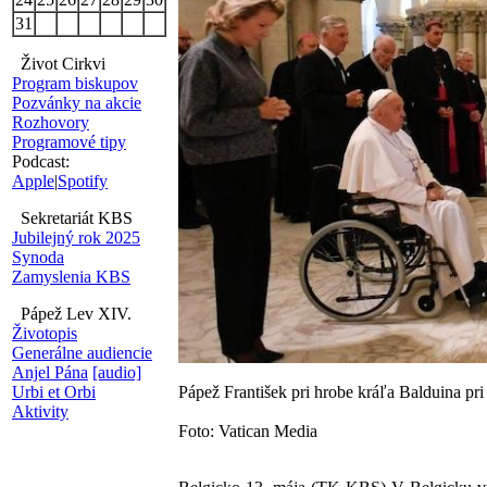
31
Život Cirkvi
Program biskupov
Pozvánky na akcie
Rozhovory
Programové tipy
Podcast:
Apple
|
Spotify
Sekretariát KBS
Jubilejný rok 2025
Synoda
Zamyslenia KBS
Pápež Lev XIV.
Životopis
Generálne audiencie
Anjel Pána
[audio]
Pápež František pri hrobe kráľa Balduina pri
Urbi et Orbi
Aktivity
Foto: Vatican Media