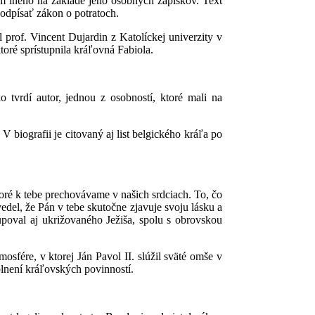
 iného na základe jeho osobných zápiskov. Text
podpísať zákon o potratoch.
 prof. Vincent Dujardin z Katolíckej univerzity v
oré sprístupnila kráľovná Fabiola.
 tvrdí autor, jednou z osobností, ktoré mali na
biografii je citovaný aj list belgického kráľa po
ktoré k tebe prechovávame v našich srdciach. To, čo
edel, že Pán v tebe skutočne zjavuje svoju lásku a
upoval aj ukrižovaného Ježiša, spolu s obrovskou
sfére, v ktorej Ján Pavol II. slúžil sväté omše v
plnení kráľovských povinností.