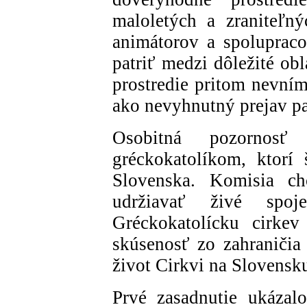
maloletých a zraniteľný
animátorov a spolupraco
patriť medzi dôležité ob
prostredie pritom nevním
ako nevyhnutný prejav pa
Osobitná pozornos
gréckokatolíkom, ktorí
Slovenska. Komisia c
udržiavať živé sp
Gréckokatolícku cirke
skúsenosť zo zahraniči
život Cirkvi na Slovensk
Prvé zasadnutie ukázalo