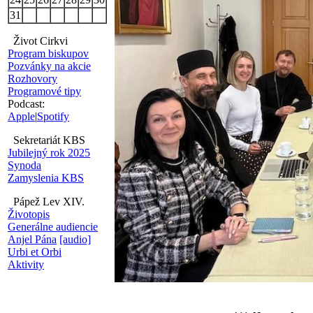
31
Život Cirkvi
Program biskupov
Pozvánky na akcie
Rozhovory
Programové tipy
Podcast:
Apple
|
Spotify
Sekretariát KBS
Jubilejný rok 2025
Synoda
Zamyslenia KBS
Pápež Lev XIV.
Životopis
Generálne audiencie
Anjel Pána
[audio]
Urbi et Orbi
Aktivity