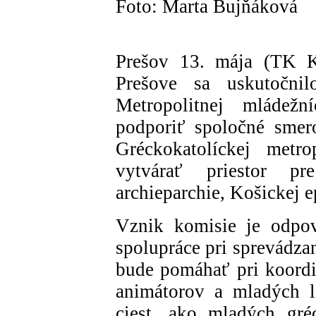
Foto: Marta Bujňáková
Prešov 13. mája (TK 
Prešove sa uskutočnil
Metropolitnej mládežn
podporiť spoločné smer
Gréckokatolíckej metr
vytvárať priestor pr
archieparchie, Košickej e
Vznik komisie je odpov
spolupráce pri sprevádza
bude pomáhať pri koordin
animátorov a mladých lí
ciest, ako mladých gré