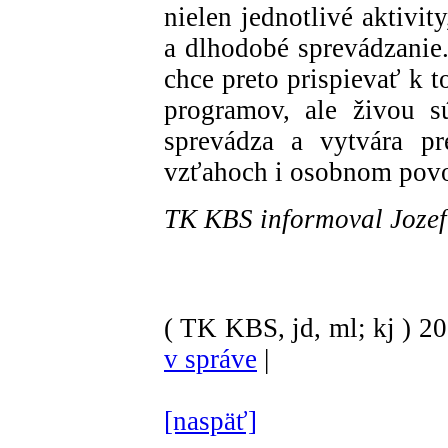
nielen jednotlivé aktivit
a dlhodobé sprevádzanie
chce preto prispievať k 
programov, ale živou s
sprevádza a vytvára pr
vzťahoch i osobnom povo
TK KBS informoval Jozef
( TK KBS, jd, ml; kj )
2
v správe
|
[naspäť]