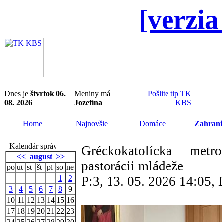
[verzia
Dnes je
štvrtok 06.
Meniny má
Pošlite tip TK
08. 2026
Jozefína
KBS
Home
Najnovšie
Domáce
Zahrani
Kalendár správ
Gréckokatolícka metr
<<
august
>>
pastorácii mládeže
po
ut
st
št
pi
so
ne
1
2
P:3, 13. 05. 2026 14:05
3
4
5
6
7
8
9
10
11
12
13
14
15
16
17
18
19
20
21
22
23
24
25
26
27
28
29
30