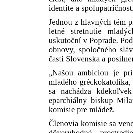
identite a spolupatričnost
Jednou z hlavných tém p
letné stretnutie mladý
uskutoční v Poprade. Pod
obnovy, spoločného sláv
častí Slovenska a posilnen
„Našou ambíciou je pri
mladého gréckokatolíka, 
sa nachádza kdekoľvek 
eparchiálny biskup Mila
komisie pre mládež.
Členovia komisie sa veno
dôveryhodné prostre