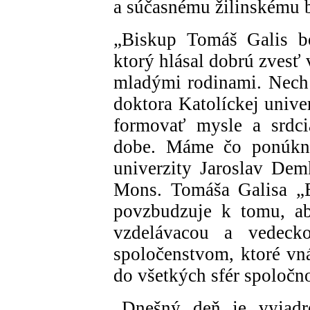
a súčasnému žilinskému 
„Biskup Tomáš Galis bo
ktorý hlásal dobrú zvesť
mladými rodinami. Nech 
doktora Katolíckej univ
formovať mysle a srdci
dobe. Máme čo ponúknuť
univerzity Jaroslav Dem
Mons. Tomáša Galisa „B
povzbudzuje k tomu, ab
vzdelávacou a vedecko
spoločenstvom, ktoré vná
do všetkých sfér spoločno
„Dnešný deň je vyjadr