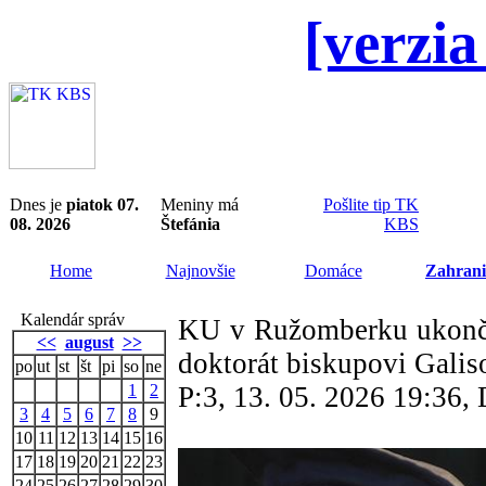
[verzia
Dnes je
piatok 07.
Meniny má
Pošlite tip TK
08. 2026
Štefánia
KBS
Home
Najnovšie
Domáce
Zahrani
Kalendár správ
KU v Ružomberku ukončil
<<
august
>>
doktorát biskupovi Galis
po
ut
st
št
pi
so
ne
1
2
P:3, 13. 05. 2026 19:36
3
4
5
6
7
8
9
10
11
12
13
14
15
16
17
18
19
20
21
22
23
24
25
26
27
28
29
30