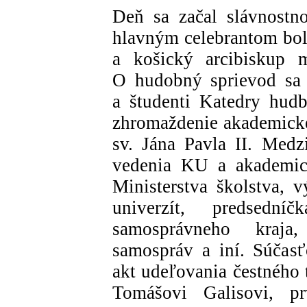
Deň sa začal slávnostn
hlavným celebrantom bo
a košický arcibiskup m
O hudobný sprievod sa 
a študenti Katedry hud
zhromaždenie akademickej
sv. Jána Pavla II. Med
vedenia KU a akademick
Ministerstva školstva, 
univerzít, predsedn
samosprávneho kraja, 
samospráv a iní. Súčas
akt udeľovania čestného 
Tomášovi Galisovi, 