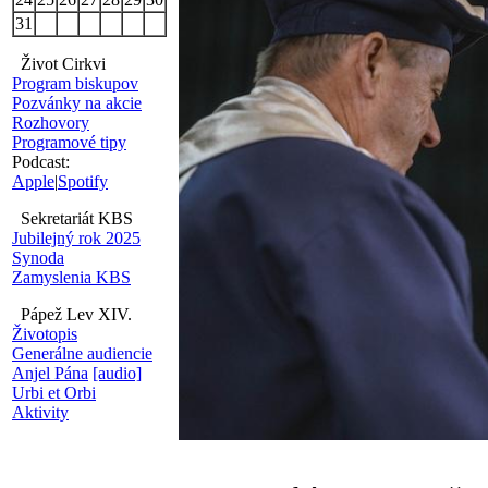
31
Život Cirkvi
Program biskupov
Pozvánky na akcie
Rozhovory
Programové tipy
Podcast:
Apple
|
Spotify
Sekretariát KBS
Jubilejný rok 2025
Synoda
Zamyslenia KBS
Pápež Lev XIV.
Životopis
Generálne audiencie
Anjel Pána
[audio]
Urbi et Orbi
Aktivity