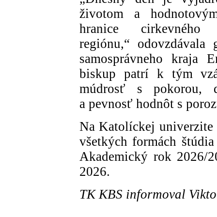
životom a hodnotovým
hranice cirkevnéh
regiónu,“ odovzdávala g
samosprávneho kraja Er
biskup patrí k tým vzá
múdrosť s pokorou, d
a pevnosť hodnôt s poro
Na Katolíckej univerzit
všetkých formách štúdia
Akademický rok 2026/20
2026.
TK KBS informoval Vikt