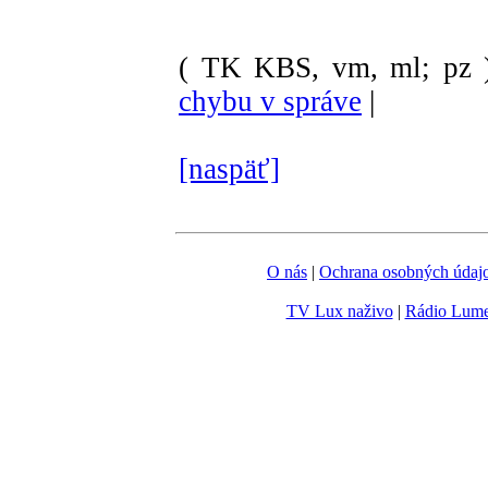
( TK KBS, vm, ml; pz 
chybu v správe
|
[naspäť]
O nás
|
Ochrana osobných údaj
TV Lux naživo
|
Rádio Lum