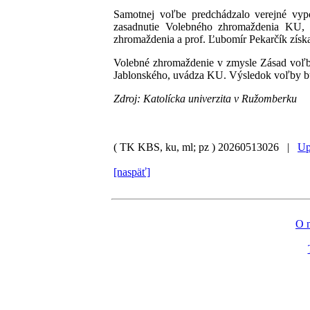
Samotnej voľbe predchádzalo verejné vypoč
zasadnutie Volebného zhromaždenia KU, k
zhromaždenia a prof. Ľubomír Pekarčík získ
Volebné zhromaždenie v zmysle Zásad voľby 
Jablonského, uvádza KU. Výsledok voľby bude
Zdroj: Katolícka univerzita v Ružomberku
( TK KBS, ku, ml; pz )
20260513026 |
Up
[naspäť]
O 