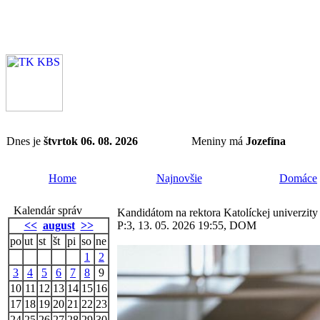
Dnes je
štvrtok 06. 08. 2026
Meniny má
Jozefína
Home
Najnovšie
Domáce
Kalendár správ
Kandidátom na rektora Katolíckej univerzity 
<<
august
>>
P:3, 13. 05. 2026 19:55, DOM
po
ut
st
št
pi
so
ne
1
2
3
4
5
6
7
8
9
10
11
12
13
14
15
16
17
18
19
20
21
22
23
24
25
26
27
28
29
30