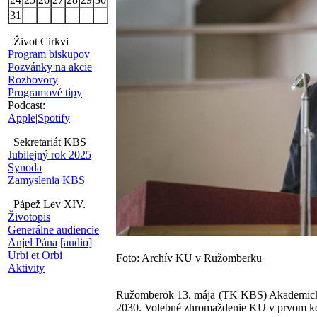
31
Život Cirkvi
Program biskupov
Pozvánky na akcie
Rozhovory
Programové tipy
Podcast:
Apple
|
Spotify
Sekretariát KBS
Jubilejný rok 2025
Synoda
Zamyslenia KBS
Pápež Lev XIV.
Životopis
Generálne audiencie
Anjel Pána
[audio]
Urbi et Orbi
Foto: Archív KU v Ružomberku
Aktivity
Ružomberok 13. mája (TK KBS) Akademická 
2030. Volebné zhromaždenie KU v prvom kole