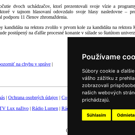
utie dvoch uchádzačov, ktorí prezentovali svoje vízie a programy 
toré v tajnom hlasovaní odovzdalo svoje hlasy nasledovne – pr
al podporu 11 členov zhromaždenia.
kandidáta na rektora zvolilo v prvom kole za kandidáta na rektora 
 postúpený na ďalšie procesné konanie v súlade so štatútom univerzit
Používame coo
ozorniť na chybu v správe
|
Súbory cookie a ďalšie
vášho zážitku z prehli
zobrazovali prispôsobe
našich webových stráno
nás
|
Ochrana osobných údajov
|
Copyright
|
Fotobanka
|
Hovorca KBS
prichádzajú.
TV Lux naživo
|
Rádio Lumen
|
Rádio Vatikán
|
SSV
|
Katolícke novin
Súhlasím
Odmiet
Nastavenie Cookies
(c) TK KBS 2003 - 2026