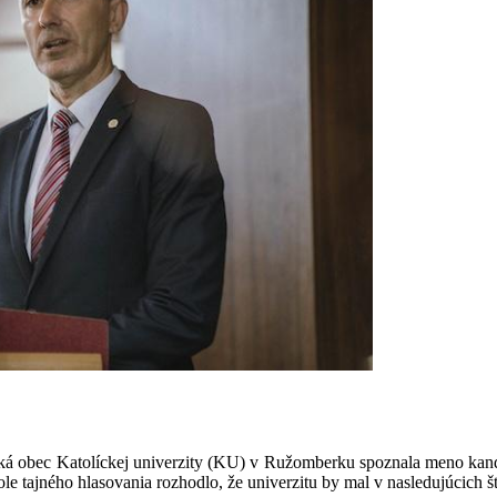
obec Katolíckej univerzity (KU) v Ružomberku spoznala meno kandid
 tajného hlasovania rozhodlo, že univerzitu by mal v nasledujúcich š