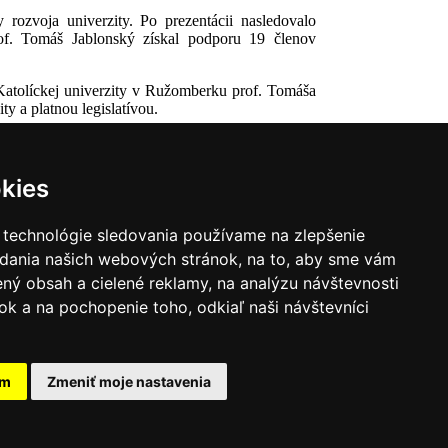
rozvoja univerzity. Po prezentácii nasledovalo
of. Tomáš Jablonský získal podporu 19 členov
Katolíckej univerzity v Ružomberku prof. Tomáša
y a platnou legislatívou.
kies
 technológie sledovania používame na zlepšenie
adania našich webových stránok, na to, aby sme vám
ný obsah a cielené reklamy, na analýzu návštevnosti
k a na pochopenie toho, odkiaľ naši návštevníci
|
Zoznam hovorcov diecéz
y
|
Výveska
|
Do kostola
am
Zmeniť moje nastavenia