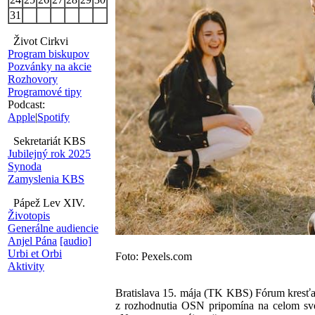
31
Život Cirkvi
Program biskupov
Pozvánky na akcie
Rozhovory
Programové tipy
Podcast:
Apple
|
Spotify
Sekretariát KBS
Jubilejný rok 2025
Synoda
Zamyslenia KBS
Pápež Lev XIV.
Životopis
Generálne audiencie
Anjel Pána
[audio]
Urbi et Orbi
Foto: Pexels.com
Aktivity
Bratislava 15. mája (TK KBS) Fórum kresťan
z rozhodnutia OSN pripomína na celom svet