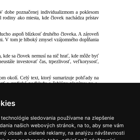
i. V dobe poznačenej individualizmom a poklesom
l rodiny ako miesta, kde človek nachádza prístav
oducho aspoň blízkosť druhého človeka. A zároveň
ami. V tom je hlboký zmysel vzájomného dopĺňania
, kde sa človek nemusí na nič hrať, kde môže byť
ustále investovať čas, trpezlivosť, veľkorysosť,
om okolí. Celý text, ktorý sumarizuje pohľady na
dať o grafické podklady a šablóny plagátov na e-
é informácie k lokálnemu programu.
kies
 technológie sledovania používame na zlepšenie
adania našich webových stránok, na to, aby sme vám
ný obsah a cielené reklamy, na analýzu návštevnosti