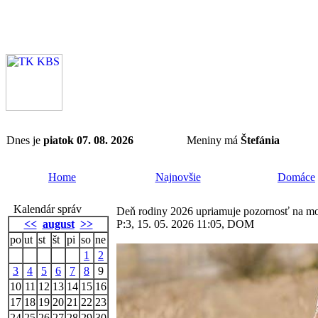
Dnes je
piatok 07. 08. 2026
Meniny má
Štefánia
Home
Najnovšie
Domáce
Kalendár správ
Deň rodiny 2026 upriamuje pozornosť na mo
<<
august
>>
P:3, 15. 05. 2026 11:05, DOM
po
ut
st
št
pi
so
ne
1
2
3
4
5
6
7
8
9
10
11
12
13
14
15
16
17
18
19
20
21
22
23
24
25
26
27
28
29
30