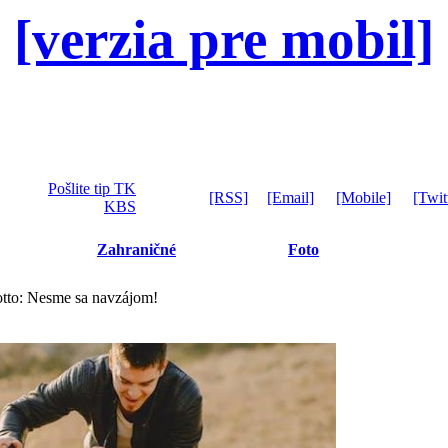
[verzia pre mobil]
Pošlite tip TK
[RSS]
[Email]
[Mobile]
[Twit
KBS
Zahraničné
Foto
tto: Nesme sa navzájom!