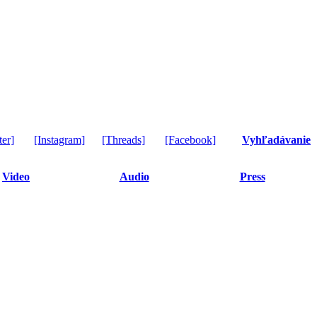
ter]
[Instagram]
[Threads]
[Facebook]
Vyhľadávanie
Video
Audio
Press