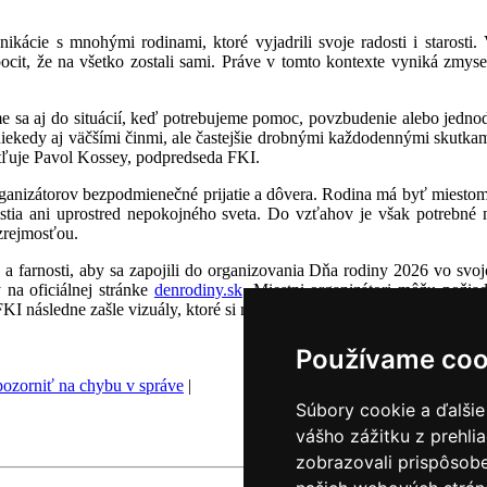
kácie s mnohými rodinami, ktoré vyjadrili svoje radosti i starost
ocit, že na všetko zostali sami. Práve v tomto kontexte vyniká zmyse
ame sa aj do situácií, keď potrebujeme pomoc, povzbudenie alebo jedn
iekedy aj väčšími činmi, ale častejšie drobnými každodennými skutk
etľuje Pavol Kossey, podpredseda FKI.
ganizátorov bezpodmienečné prijatie a dôvera. Rodina má byť miestom
stia ani uprostred nepokojného sveta. Do vzťahov je však potrebné ne
zrejmosťou.
a farnosti, aby sa zapojili do organizovania Dňa rodiny 2026 vo svoj
 na oficiálnej stránke
denrodiny.sk
. Miestni organizátori môžu požia
FKI následne zašle vizuály, ktoré si môžu jednoducho doplniť o vlastn
Používame coo
ozorniť na chybu v správe
|
Súbory cookie a ďalšie
vášho zážitku z prehli
zobrazovali prispôsobe