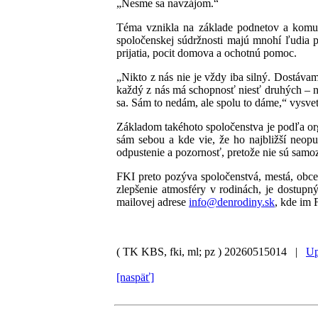
„Nesme sa navzájom.“
Téma vznikla na základe podnetov a komuni
spoločenskej súdržnosti majú mnohí ľudia p
prijatia, pocit domova a ochotnú pomoc.
„Nikto z nás nie je vždy iba silný. Dostáv
každý z nás má schopnosť niesť druhých – n
sa. Sám to nedám, ale spolu to dáme,“ vysv
Základom takéhoto spoločenstva je podľa or
sám sebou a kde vie, že ho najbližší neopu
odpustenie a pozornosť, pretože nie sú samo
FKI preto pozýva spoločenstvá, mestá, obce 
zlepšenie atmosféry v rodinách, je dostupný
mailovej adrese
info@denrodiny.sk
, kde im 
( TK KBS, fki, ml; pz )
20260515014 |
Up
[naspäť]