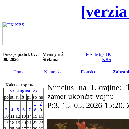
[verzia
Dnes je
piatok 07.
Meniny má
Pošlite tip TK
08. 2026
Štefánia
KBS
Home
Najnovšie
Domáce
Zahrani
Kalendár správ
Nuncius na Ukrajine: 
<<
august
>>
zámer ukončiť vojnu
po
ut
st
št
pi
so
ne
1
2
P:3, 15. 05. 2026 15:20
3
4
5
6
7
8
9
10
11
12
13
14
15
16
17
18
19
20
21
22
23
24
25
26
27
28
29
30