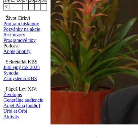
31
Život Cirkvi
Program biskupov
Pozvánky na akcie
Rozhovory
Programové tipy
Podcast:
Apple
|
Spotify
Sekretariát KBS
Jubilejný rok 2025
Synoda
Zamyslenia KBS
Pápež Lev XIV.
Životopis
Generálne audiencie
Anjel Pána
[audio]
Urbi et Orbi
Aktivity