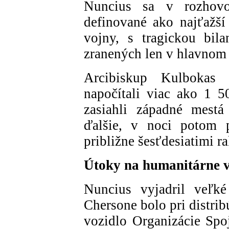
Nuncius sa v rozhov
definované ako najťažší
vojny, s tragickou bil
zranených len v hlavnom 
Arcibiskup Kulbokas v
napočítali viac ako 1 
zasiahli západné mestá
ďalšie, v noci potom 
približne šesťdesiatimi r
Útoky na humanitárne v
Nuncius vyjadril veľk
Chersone bolo pri distri
vozidlo Organizácie Spo