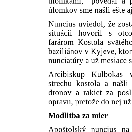
úlomkami,“ povedal a p
úlomkov sme našli ešte aj
Nuncius uviedol, že zost
situácii hovoril s o
farárom Kostola svätéh
baziliánov v Kyjeve, ktor
nunciatúry a už mesiace s
Arcibiskup Kulbokas v
strechu kostola a našl
dronov a rakiet za posl
opravu, pretože do nej už
Modlitba za mier
Apoštolský nuncius na 