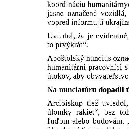
koordináciu humanitárnych
jasne označené vozidlá,
vopred informujú ukrajins
Uviedol, že je evidentné
to prvýkrát“.
Apoštolský nuncius označ
humanitárni pracovníci 
útokov, aby obyvateľstv
Na nunciatúru dopadli 
Arcibiskup tiež uviedol
úlomky rakiet“, bez to
ľuďom alebo budovám. „