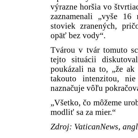
výrazne horšia vo štvrti
zaznamenali „vyše 16 
stoviek zranených, pri
opäť bez vody“.
Tvárou v tvár tomuto sc
tejto situácii diskutov
poukázali na to, „že a
takouto intenzitou, ni
naznačuje vôľu pokračov
„Všetko, čo môžeme urobi
modliť sa za mier.“
Zdroj: VaticanNews, angl