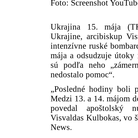
Foto: Screenshot YouTub
Ukrajina 15. mája (
Ukrajine, arcibiskup Vi
intenzívne ruské bombar
mája a odsudzuje útoky 
sú podľa neho „zámern
nedostalo pomoc“.
„Posledné hodiny boli p
Medzi 13. a 14. májom 
povedal apoštolský n
Visvaldas Kulbokas, vo š
News.