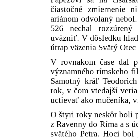
čiastočné zmiernenie ni
ariánom odvolaný nebol.
526 nechal rozzúrený 
uväzniť. V dôsledku hlad
útrap väzenia Svätý Otec
V rovnakom čase dal po
významného rímskeho fil
Samotný kráľ Teodorich
rok, v čom vtedajší veri
uctievať ako mučeníka, v
O štyri roky neskôr boli 
z Ravenny do Ríma a s úc
svätého Petra. Hoci bol 