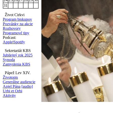
31
Život Cirkvi
Program biskupov
Pozvánky na akcie
Rozhovory
Programové tipy
Podcast:
Apple
|
Spotify
Sekretariát KBS
Jubilejný rok 2025
Synoda
Zamyslenia KBS
Pápež Lev XIV.
Životopis
Generálne audiencie
Anjel Pána
[audio]
Urbi et Orbi
Aktivity