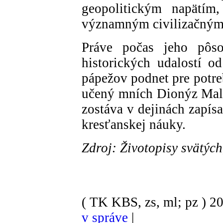
geopolitickým napätím,
významným civilizačným
Práve počas jeho pôso
historických udalostí od
pápežov podnet pre potre
učený mních Dionýz Malý
zostáva v dejinách zapís
kresťanskej náuky.
Zdroj: Životopisy svätýc
( TK KBS, zs, ml; pz )
2
v správe
|