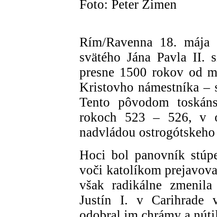
Foto: Peter Zimen
Rím/Ravenna 18. mája
svätého Jána Pavla II. 
presne 1500 rokov od m
Kristovho námestníka – s
Tento pôvodom toskáns
rokoch 523 – 526, v o
nadvládou ostrogótskeho 
Hoci bol panovník stúp
voči katolíkom prejavova
však radikálne zmenila
Justín I. v Carihrade 
odobral im chrámy a nútil