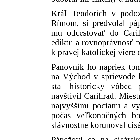
Kráľ Teodorich v podoz
Rímom, si predvolal pá
mu odcestovať do Carih
ediktu a rovnoprávnosť p
k pravej katolíckej viere 
Panovník ho napriek to
na Východ v sprievode b
stal historicky vôbec
navštívil Carihrad. Miest
najvyššími poctami a v
počas veľkonočných bo
slávnostne korunoval cisá
Pápežovi sa na cisársk