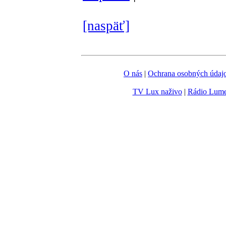
[naspäť]
O nás
|
Ochrana osobných údaj
TV Lux naživo
|
Rádio Lum