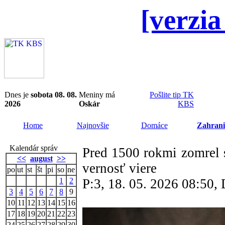
[verzia
Dnes je
sobota 08. 08.
Meniny má
Pošlite tip TK
2026
Oskár
KBS
Home
Najnovšie
Domáce
Zahrani
Kalendár správ
Pred 1500 rokmi zomrel s
<<
august
>>
vernosť viere
po
ut
st
št
pi
so
ne
1
2
P:3, 18. 05. 2026 08:50
3
4
5
6
7
8
9
10
11
12
13
14
15
16
17
18
19
20
21
22
23
24
25
26
27
28
29
30