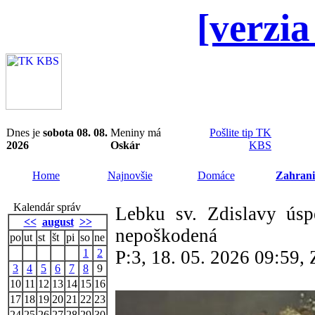
[verzia
Dnes je
sobota 08. 08.
Meniny má
Pošlite tip TK
2026
Oskár
KBS
Home
Najnovšie
Domáce
Zahrani
Kalendár správ
Lebku sv. Zdislavy úspe
<<
august
>>
nepoškodená
po
ut
st
št
pi
so
ne
1
2
P:3, 18. 05. 2026 09:59
3
4
5
6
7
8
9
10
11
12
13
14
15
16
17
18
19
20
21
22
23
24
25
26
27
28
29
30