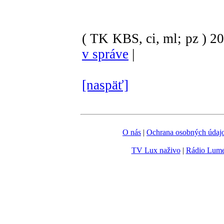
( TK KBS, ci, ml; pz )
2
v správe
|
[naspäť]
O nás
|
Ochrana osobných údaj
TV Lux naživo
|
Rádio Lum