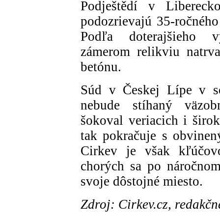
Podještědí v Liberecko
podozrievajú 35-ročného 
Podľa doterajšieho v
zámerom relikviu natrva
betónu.
Súd v Českej Lípe v s
nebude stíhaný väzobn
šokoval veriacich i širo
tak pokračuje s obvinen
Cirkev je však kľúčov
chorých sa po náročnom
svoje dôstojné miesto.
Zdroj: Cirkev.cz, redakč