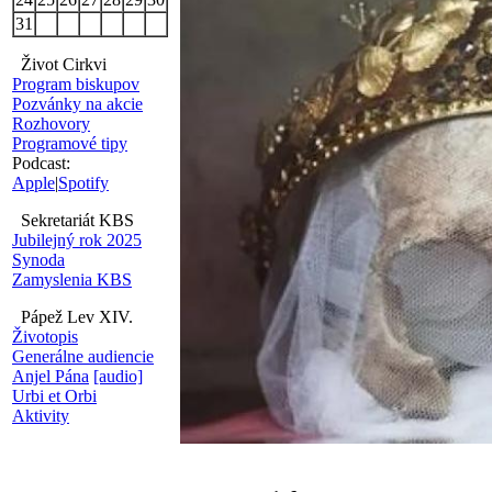
31
Život Cirkvi
Program biskupov
Pozvánky na akcie
Rozhovory
Programové tipy
Podcast:
Apple
|
Spotify
Sekretariát KBS
Jubilejný rok 2025
Synoda
Zamyslenia KBS
Pápež Lev XIV.
Životopis
Generálne audiencie
Anjel Pána
[audio]
Urbi et Orbi
Aktivity