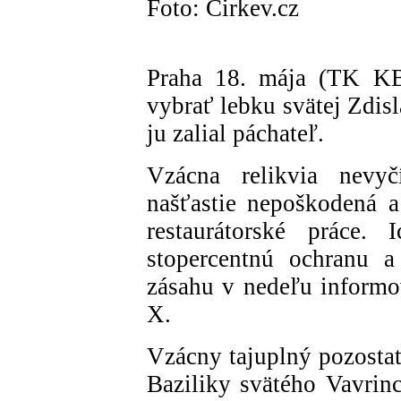
Foto: Cirkev.cz
Praha 18. mája (TK KB
vybrať lebku svätej Zdis
ju zalial páchateľ.
Vzácna relikvia nevyčí
našťastie nepoškodená a
restaurátorské práce.
stopercentnú ochranu a
zásahu v nedeľu informov
X.
Vzácny tajuplný pozostat
Baziliky svätého Vavrin