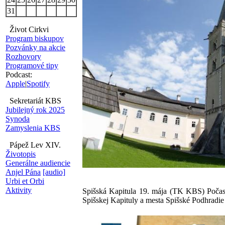
31
Život Cirkvi
Program biskupov
Pozvánky na akcie
Rozhovory
Programové tipy
Podcast:
Apple
|
Spotify
Sekretariát KBS
Jubilejný rok 2025
Synoda
Zamyslenia KBS
Pápež Lev XIV.
Životopis
Generálne audiencie
Anjel Pána
[audio]
Urbi et Orbi
Aktivity
Spišská Kapitula 19. mája (TK KBS) Počas 
Spišskej Kapituly a mesta Spišské Podhradie