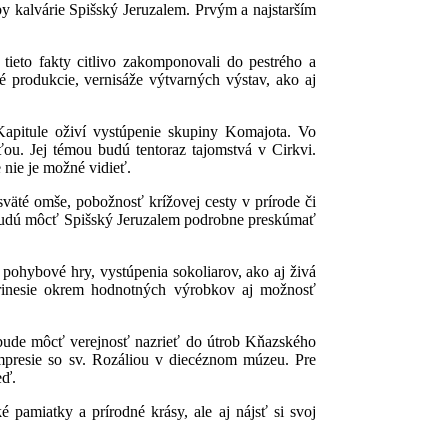
y kalvárie Spišský Jeruzalem. Prvým a najstarším
tieto fakty citlivo zakomponovali do pestrého a
 produkcie, vernisáže výtvarných výstav, ako aj
apitule oživí vystúpenie skupiny Komajota. Vo
ou. Jej témou budú tentoraz tajomstvá v Cirkvi.
 nie je možné vidieť.
väté omše, pobožnosť krížovej cesty v prírode či
í budú môcť Spišský Jeruzalem podrobne preskúmať
a pohybové hry, vystúpenia sokoliarov, ako aj živá
prinesie okrem hodnotných výrobkov aj možnosť
 bude môcť verejnosť nazrieť do útrob Kňazského
Impresie so sv. Rozáliou v diecéznom múzeu. Pre
eď.
pamiatky a prírodné krásy, ale aj nájsť si svoj