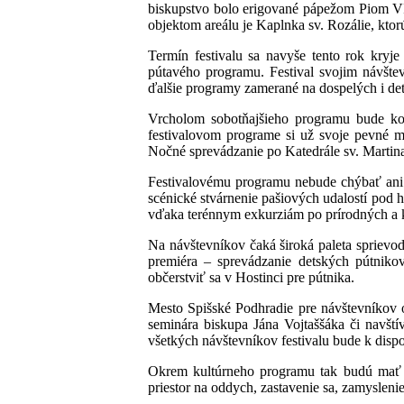
biskupstvo bolo erigované pápežom Piom VI.
objektom areálu je Kaplnka sv. Rozálie, ktor
Termín festivalu sa navyše tento rok kryj
pútavého programu. Festival svojim návštev
ďalšie programy zamerané na dospelých i de
Vrcholom sobotňajšieho programu bude kon
festivalovom programe si už svoje pevné m
Nočné sprevádzanie po Katedrále sv. Martina 
Festivalovému programu nebude chýbať ani t
scénické stvárnenie pašiových udalostí pod 
vďaka terénnym exkurziám po prírodných a ku
Na návštevníkov čaká široká paleta sprievodn
premiéra – sprevádzanie detských pútnik
občerstviť sa v Hostinci pre pútnika.
Mesto Spišské Podhradie pre návštevníkov 
seminára biskupa Jána Vojtaššáka či navšt
všetkých návštevníkov festivalu bude k dis
Okrem kultúrneho programu tak budú mať náv
priestor na oddych, zastavenie sa, zamyslenie