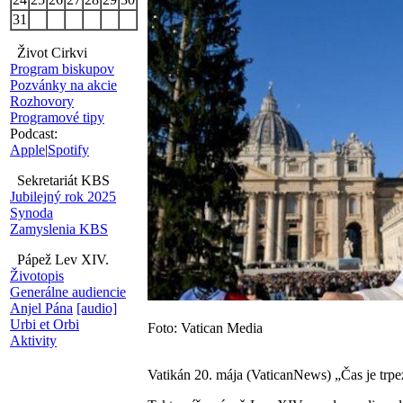
31
Život Cirkvi
Program biskupov
Pozvánky na akcie
Rozhovory
Programové tipy
Podcast:
Apple
|
Spotify
Sekretariát KBS
Jubilejný rok 2025
Synoda
Zamyslenia KBS
Pápež Lev XIV.
Životopis
Generálne audiencie
Anjel Pána
[audio]
Urbi et Orbi
Foto: Vatican Media
Aktivity
Vatikán 20. mája (VaticanNews) „Čas je trpezl