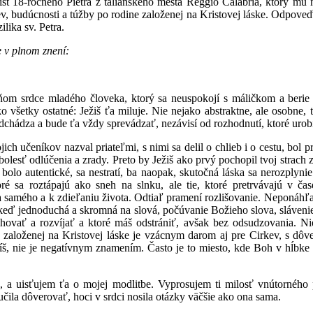
st 18-ročného Pietra z talianskeho mesta Reggio Calabria, ktorý mu
tiev, budúcnosti a túžby po rodine založenej na Kristovej láske. Odpo
lika sv. Petra.
 v plnom znení:
 v ňom srdce mladého človeka, ktorý sa neuspokojí s máličkom a beri
ko všetky ostatné: Ježiš ťa miluje. Nie nejako abstraktne, ale osobne, 
dchádza a bude ťa vždy sprevádzať, nezávisí od rozhodnutí, ktoré urobíš
jich učeníkov nazval priateľmi, s nimi sa delil o chlieb i o cestu, bol
bolesť odlúčenia a zrady. Preto by Ježiš ako prvý pochopil tvoj strach zo 
 bolo autentické, sa nestratí, ba naopak, skutočná láska sa nerozplyn
ré sa roztápajú ako sneh na slnku, ale tie, ktoré pretrvávajú v ča
 samého a k zdieľaniu života. Odtiaľ pramení rozlišovanie. Neponáhľaj
j keď jednoduchá a skromná na slová, počúvanie Božieho slova, slávenie
vať a rozvíjať a ktoré máš odstrániť, avšak bez odsudzovania. Nie 
 založenej na Kristovej láske je vzácnym darom aj pre Cirkev, s dô
íš, nie je negatívnym znamením. Často je to miesto, kde Boh v hĺbke p
 a uisťujem ťa o mojej modlitbe. Vyprosujem ti milosť vnútorného 
učila dôverovať, hoci v srdci nosila otázky väčšie ako ona sama.