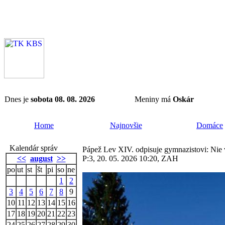
Dnes je
sobota 08. 08. 2026
Meniny má
Oskár
Home
Najnovšie
Domáce
Kalendár správ
Pápež Lev XIV. odpisuje gymnazistovi: Nie v
<<
august
>>
P:3, 20. 05. 2026 10:20, ZAH
po
ut
st
št
pi
so
ne
1
2
3
4
5
6
7
8
9
10
11
12
13
14
15
16
17
18
19
20
21
22
23
24
25
26
27
28
29
30