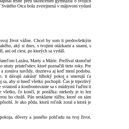
 napísal tesne pred ukončením gymnázia o svojich
veď Svätého Otca bola zverejnená v májovom vydaní
e svoj život vážne. Chcel by som ti predovšetkým
takého, aký si dnes, s tvojimi otázkami a snami, s
, ani od ciest, po ktorých sa vydáš.
 priateľom Lazára, Marty a Márie. Prežíval skutočné
straty priateľstiev, ktoré poznačili tieto roky. Pre
ie a zostáva navždy, dozrieva aj keď mení podobu.
se, ti dávajú zakúsiť hlboký pokoj a smerujú ťa
 sa, aby si hneď všetko pochopil. Čas je trpezlivý
 sviatostí a konfrontovanie sa s múdrymi ľuďmi ti
všetko, čo končí, je porážka: niekedy je to len
verou ho chráň. Pán nesklame túžby, ktoré on sám
ôsobí. Je ako pôda, ktorú roľník zoral a ktorá je
pokoja, dôvery a jasného pohľadu na tvoj život.