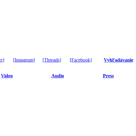
er]
[Instagram]
[Threads]
[Facebook]
Vyhľadávanie
Video
Audio
Press