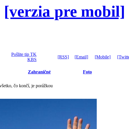
[verzia pre mobil]
Pošlite tip TK
[RSS]
[Email]
[Mobile]
[Twitt
KBS
Zahraničné
Foto
šetko, čo končí, je porážkou