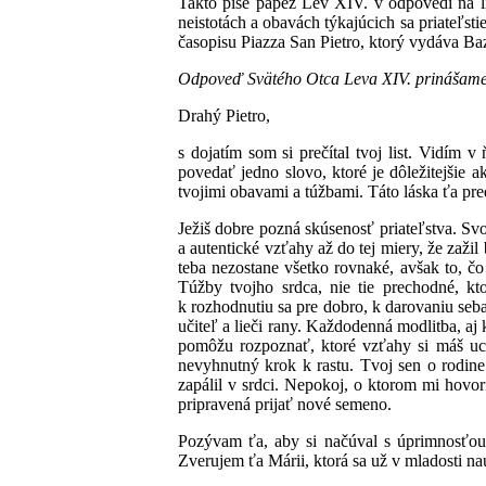
Takto píše pápež Lev XIV. v odpovedi na li
neistotách a obavách týkajúcich sa priateľs
časopisu Piazza San Pietro, ktorý vydáva Bazi
Odpoveď Svätého Otca Leva XIV. prinášame
Drahý Pietro,
s dojatím som si prečítal tvoj list. Vidím
povedať jedno slovo, ktoré je dôležitejšie a
tvojimi obavami a túžbami. Táto láska ťa pre
Ježiš dobre pozná skúsenosť priateľstva. Svo
a autentické vzťahy až do tej miery, že zažil 
teba nezostane všetko rovnaké, avšak to, čo
Túžby tvojho srdca, nie tie prechodné, kto
k rozhodnutiu sa pre dobro, k darovaniu seba
učiteľ a lieči rany. Každodenná modlitba, a
pomôžu rozpoznať, ktoré vzťahy si máš ucho
nevyhnutný krok k rastu. Tvoj sen o rodine
zapálil v srdci. Nepokoj, o ktorom mi hovor
pripravená prijať nové semeno.
Pozývam ťa, aby si načúval s úprimnosťou,
Zverujem ťa Márii, ktorá sa už v mladosti na