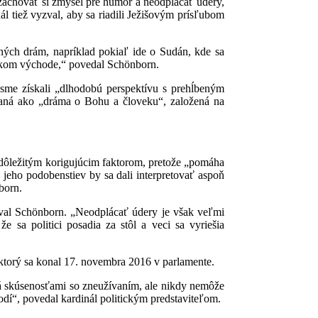
zachovať si zmysel pre humor a neodplácať údery,
ál tiež vyzval, aby sa riadili Ježišovým prísľubom
ných drám, napríklad pokiaľ ide o Sudán, kde sa
ízkom východe,“ povedal Schönborn.
 sme získali „dlhodobú perspektívu s prehĺbeným
paná ako „dráma o Bohu a človeku“, založená na
 dôležitým korigujúcim faktorom, pretože „pomáha
 jeho podobenstiev by sa dali interpretovať aspoň
born.
čoval Schönborn. „Neodplácať údery je však veľmi
e sa politici posadia za stôl a veci sa vyriešia
ktorý sa konal 17. novembra 2016 v parlamente.
ná skúsenosťami so zneužívaním, ale nikdy nemôže
odí“, povedal kardinál politickým predstaviteľom.