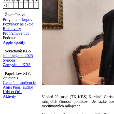
31
Život Cirkvi
Program biskupov
Pozvánky na akcie
Rozhovory
Programové tipy
Podcast:
Apple
|
Spotify
Sekretariát KBS
Jubilejný rok 2025
Synoda
Zamyslenia KBS
Pápež Lev XIV.
Životopis
Generálne audiencie
Anjel Pána
[audio]
Urbi et Orbi
Aktivity
Viedeň 20. mája (TK KBS) Kardinál Christ
raňajkách činnosť politikov. „Je ťažké ho
modlitbových raňajkách.