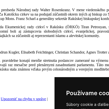
om predseda Národnej rady Walter Rosenkranz. V mene viedenského p
a Katolícku cirkev sa na podujatí zúčastnili okrem iných aj biskup zo
 Mons. Franz Scharl a generálny sekretár Rakúskej biskupskej konfe
eda Ekumenickej rady cirkví v Rakúsku (ÖRKÖ) Tiran Petrosyan, 
mní boli aj zástupcovia slobodných cirkví, evanjelickej, pravoslá
kách sa zúčastnili aj reprezentanti islamu a alevitskej komunity.
udrun Kugler, Elisabeth Feichtinger, Christian Schandor, Agnes Trotte
pravidelne konajú menšie stretnutia poslancov zamerané na výmenu 
távajú raz mesačne pred plenárnymi zasadnutiami parlamentu. Táto med
Rakúsku stala známou vďaka prvým celonárodným a verejným modlite
Používame coo
|
Upozorniť na chybu v správe
|
Súbory cookie a ďalšie