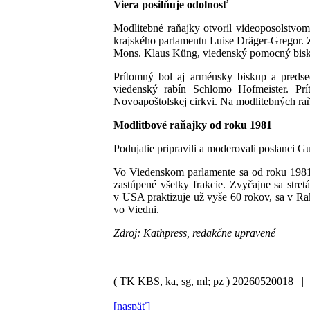
Viera posilňuje odolnosť
Modlitebné raňajky otvoril videoposolstv
krajského parlamentu Luise Dräger-Gregor. Z
Mons. Klaus Küng, viedenský pomocný biskup
Prítomný bol aj arménsky biskup a preds
viedenský rabín Schlomo Hofmeister. Príto
Novoapoštolskej cirkvi. Na modlitebných raňaj
Modlitbové raňajky od roku 1981
Podujatie pripravili a moderovali poslanci G
Vo Viedenskom parlamente sa od roku 1981 
zastúpené všetky frakcie. Zvyčajne sa stre
v USA praktizuje už vyše 60 rokov, sa v 
vo Viedni.
Zdroj: Kathpress, redakčne upravené
( TK KBS, ka, sg, ml; pz )
20260520018 
[naspäť]