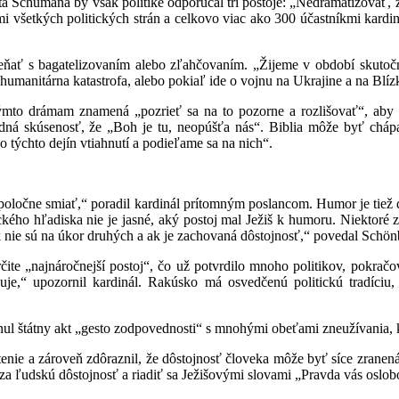
a Schumana by však politike odporúčal tri postoje: „Nedramatizovať, 
i všetkých politických strán a celkovo viac ako 300 účastníkmi kardin
eňať s bagatelizovaním alebo zľahčovaním. „Žijeme v období skutoč
humanitárna katastrofa, alebo pokiaľ ide o vojnu na Ukrajine a na Bl
týmto drámam znamená „pozrieť sa na to pozorne a rozlišovať“, aby
adná skúsenosť, že „Boh je tu, neopúšťa nás“. Biblia môže byť chá
 týchto dejín vtiahnutí a podieľame sa na nich“.
spoločne smiať,“ poradil kardinál prítomným poslancom. Humor je tiež
ckého hľadiska nie je jasné, aký postoj mal Ježiš k humoru. Niektoré z
ak nie sú na úkor druhých a ak je zachovaná dôstojnosť,“ povedal Schön
čite „najnáročnejší postoj“, čo už potvrdilo mnoho politikov, pokra
uje,“ upozornil kardinál. Rakúsko má osvedčenú politickú tradíciu, ž
nul štátny akt „gesto zodpovednosti“ s mnohými obeťami zneužívania, 
tenie a zároveň zdôraznil, že dôstojnosť človeka môže byť síce zrane
za ľudskú dôstojnosť a riadiť sa Ježišovými slovami „Pravda vás oslob